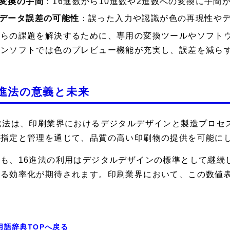
変換の手間
：16進数から10進数や2進数への変換に手間
データ誤差の可能性
：誤った入力や認識が色の再現性や
れらの課題を解決するために、専用の変換ツールやソフト
インソフトでは色のプレビュー機能が充実し、誤差を減ら
6進法の意義と未来
6進法は、印刷業界におけるデジタルデザインと製造プロセ
な指定と管理を通じて、品質の高い印刷物の提供を可能に
後も、16進法の利用はデジタルデザインの標準として継続
なる効率化が期待されます。印刷業界において、この数値
。
用語辞典TOPへ戻る