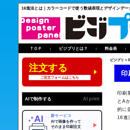
16進法とは｜カラーコードで使う数値表現とデザインデー
ＴＯＰ
ビジプリとは？
料金表
|
|
|
ビジプリ
>
注文する
印
ご注文フォームはこちら
印刷
AIで制作する
AI print
とA
的に
新サービス
16
AIで画像を作って
▶
そのまま印刷注文