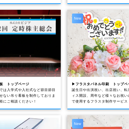
New
板 トップページ
▶フラスタパネル印刷 トップペ
では入学式や入社式など節目節目
誕生日や出演祝い、出店祝い、転
せない吊り看板を制作しておりま
ィス開設、周年など様々なお祝い
軽にご相談ください！
で使用するフラスタ制作サービス
New