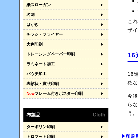
紙スローガン
名刺
こ
はがき
ザ
チラシ・フライヤー
大判印刷
1
トレーシングペーパー印刷
ラミネート加工
パウチ加工
1
確
表彰状・賞状印刷
New
フレーム付きポスター印刷
今
ら
う
布製品
Cloth
ターポリン印刷
▶印刷
トロマット印刷