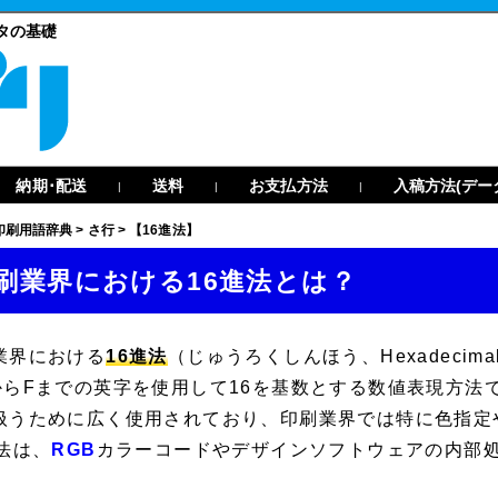
タの基礎
納期･配送
送料
お支払方法
入稿方法(デー
|
|
|
印刷用語辞典
>
さ行
>
【16進法】
刷業界における16進法とは？
業界における
16進法
（じゅうろくしんほう、
Hexadecima
からFまでの英字を使用して16を基数とする数値表現方法
扱うために広く使用されており、印刷業界では特に色指定
進法は、
RGB
カラーコードやデザインソフトウェアの内部