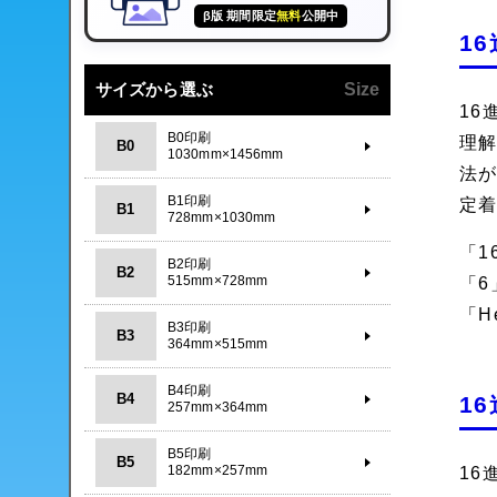
β版 期間限定
無料
公開中
1
サイズから選ぶ
Size
16
B0印刷
理解
B0
1030mm×1456mm
法が
B1印刷
定
B1
728mm×1030mm
「1
B2印刷
B2
515mm×728mm
「6
「H
B3印刷
B3
364mm×515mm
B4印刷
B4
1
257mm×364mm
B5印刷
B5
182mm×257mm
16