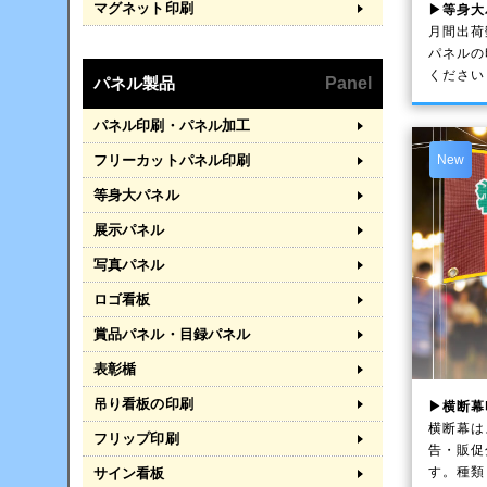
マグネット印刷
▶等身大
月間出荷
パネルの
ください
パネル製品
Panel
パネル印刷・パネル加工
フリーカットパネル印刷
New
等身大パネル
展示パネル
写真パネル
ロゴ看板
賞品パネル・目録パネル
表彰楯
吊り看板の印刷
▶横断幕
横断幕は
フリップ印刷
告・販促
す。種類
サイン看板