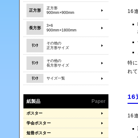
正方形
正方形
16
900mm×900mm
3×6
長方形
900mm×1800mm
その他の
ﾘﾝｸ
正方形サイズ
その他の
特
ﾘﾝｸ
長方形サイズ
れ
ﾘﾝｸ
サイズ一覧
1
紙製品
Paper
ポスター
16
学会ポスター
短冊ポスター