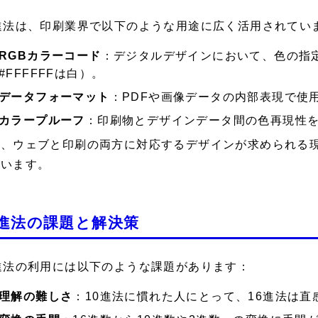
進法は、印刷業界で以下のような用途に広く活用されてい
RGBカラーコード
：デジタルデザインにおいて、色の指定
#FFFFFFは白）。
データフォーマット
：PDFや画像データの内部表現で使
カラープルーフ
：印刷物とデザインデータ間の色再現性
に、ウェブと印刷の両方に対応するデザインが求められる現
ています。
6進法の課題と解決策
進法の利用には以下のような課題があります：
理解の難しさ
：10進法に慣れた人にとって、16進法は