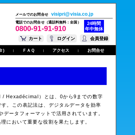
visipri@visia.co.jp
メールでのお問合せ
電話でのお問合せ（通話料無料：全国）
24時間
0800-91-91-910
年中無休
カート
ログイン
会員登録
タ)
ＦＡＱ
アクセス
お問合せ
|
|
|
l
/
Hexadécimal
）とは、0から9までの数字
です。この表記法は、デジタルデータを効率
やデータフォーマットで活用されています。
処理において重要な役割を果たします。