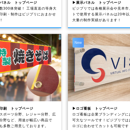
パネル トップページ
▶展示パネル トップページ
数300体突破！ 工場直送の等身大
ビジプリでは各種展示会や見本市
印刷・制作は
ビジプリ
におまかせ
トで使用する展示パネルは20年
！
大量の制作実績があります！
New
印刷 トップページ
▶ロゴ看板 トップページ
スポーツ分野、レジャー分野、広
ロゴ看板は企業ブランディングに
分野など、用途が幅広い商品で
可欠なツールです！ビジプリでは
も多数ご用意しております。
ロゴに合わせてカットも可能です