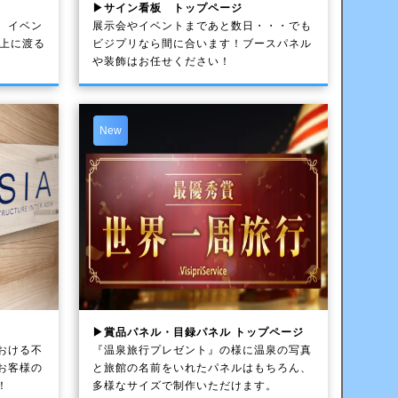
▶サイン看板 トップページ
、イベン
展示会やイベントまであと数日・・・でも
以上に渡る
ビジプリなら間に合います！ブースパネル
や装飾はお任せください！
New
▶賞品パネル・目録パネル トップページ
おける不
『温泉旅行プレゼント』の様に温泉の写真
お客様の
と旅館の名前をいれたパネルはもちろん、
！
多様なサイズで制作いただけます。