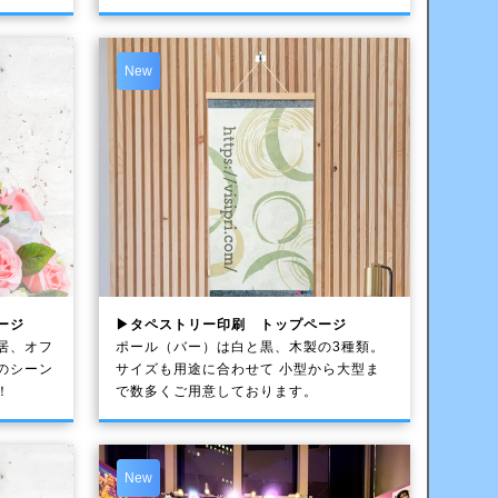
New
ージ
▶タペストリー印刷 トップページ
居、オフ
ポール（バー）は白と黒、木製の3種類。
のシーン
サイズも用途に合わせて 小型から大型ま
！
で数多くご用意しております。
New