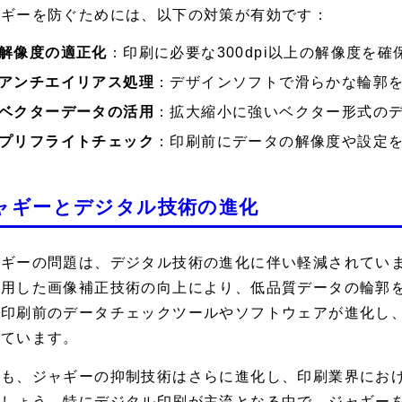
ャギーを防ぐためには、以下の対策が有効です：
解像度の適正化
：印刷に必要な300dpi以上の解像度を確
アンチエイリアス処理
：デザインソフトで滑らかな輪郭
ベクターデータの活用
：拡大縮小に強いベクター形式の
プリフライトチェック
：印刷前にデータの解像度や設定
ャギーとデジタル技術の進化
ャギーの問題は、デジタル技術の進化に伴い軽減されていま
活用した画像補正技術の向上により、低品質データの輪郭
、印刷前のデータチェックツールやソフトウェアが進化し
れています。
後も、ジャギーの抑制技術はさらに進化し、印刷業界にお
でしょう。特にデジタル印刷が主流となる中で、ジャギー