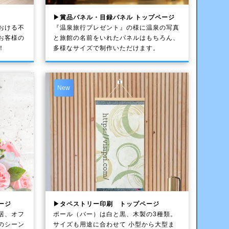
▶賞品パネル・目録パネル トップページ
おける不
『温泉旅行プレゼント』の様に温泉の写真
お客様の
と旅館の名前をいれたパネルはもちろん、
！
多様なサイズで制作いただけます。
New
ージ
▶タペストリー印刷 トップページ
居、オフ
ポール（バー）は白と黒、木製の3種類。
のシーン
サイズも用途に合わせて 小型から大型ま