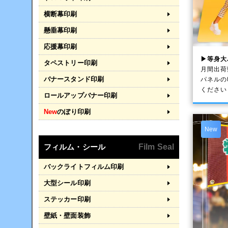
横断幕印刷
懸垂幕印刷
応援幕印刷
▶等身大
タペストリー印刷
月間出荷
バナースタンド印刷
パネルの
ください
ロールアップバナー印刷
New
のぼり印刷
New
フィルム・シール
Film Seal
バックライトフィルム印刷
大型シール印刷
ステッカー印刷
壁紙・壁面装飾