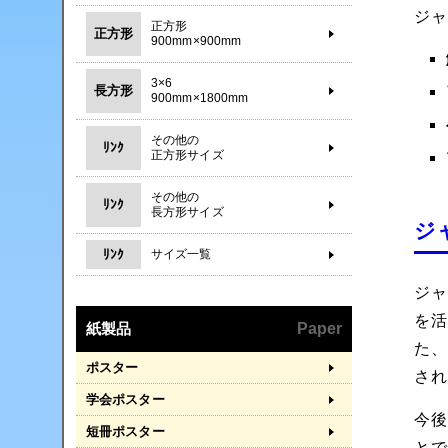
ジ
正方形
正方形
900mm×900mm
3×6
長方形
900mm×1800mm
その他の
ﾘﾝｸ
正方形サイズ
その他の
ﾘﾝｸ
長方形サイズ
ジ
ﾘﾝｸ
サイズ一覧
ジ
を
紙製品
Paper
た
ポスター
さ
学会ポスター
今
短冊ポスター
と