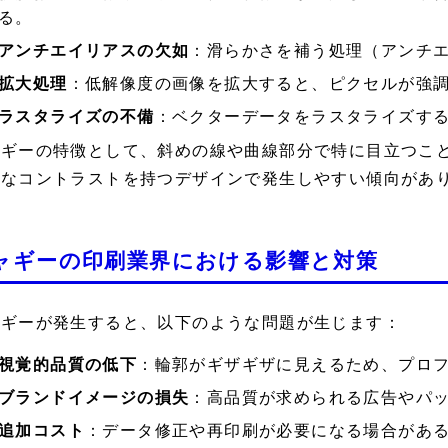
る。
アンチエイリアスの欠如
：滑らかさを補う処理（アンチ
拡大処理
：低解像度の画像を拡大すると、ピクセルが強
ラスタライズの不備
：ベクターデータをラスタライズす
ャギーの特徴として、斜めの線や曲線部分で特に目立つこ
端なコントラストを持つデザインで発生しやすい傾向があ
ャギーの印刷業界における影響と対策
ャギーが発生すると、以下のような問題が生じます：
視覚的品質の低下
：輪郭がギザギザに見えるため、プロ
ブランドイメージの損失
：高品質が求められる広告やパ
追加コスト
：データ修正や再印刷が必要になる場合があ