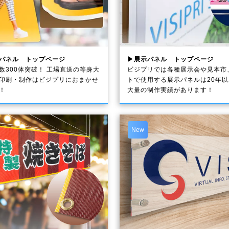
パネル トップページ
▶展示パネル トップページ
数300体突破！ 工場直送の等身大
ビジプリでは各種展示会や見本市
印刷・制作は
ビジプリ
におまかせ
トで使用する展示パネルは20年
！
大量の制作実績があります！
New