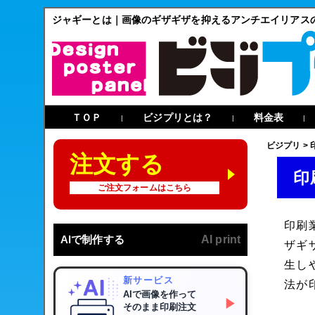
ジャギーとは｜画像のギザギザを抑えるアンチエイリアス
ＴＯＰ
ビジプリとは？
料金表
|
|
|
ビジプリ
>
注文する
印
ご注文フォームはこちら
印刷
AIで制作する
AI print
ザギ
生し
新サービス
法が
AIで画像を作って
▶
そのまま印刷注文