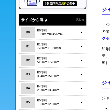
β版 期間限定
無料
公開中
ジ
サイズから選ぶ
Size
「ジ
B0印刷
の黎
B0
1030mm×1456mm
ク
B1印刷
B1
728mm×1030mm
印刷
降
B2印刷
B2
515mm×728mm
際
B3印刷
B3
364mm×515mm
ジ
B4印刷
B4
257mm×364mm
ジ
B5印刷
B5
182mm×257mm