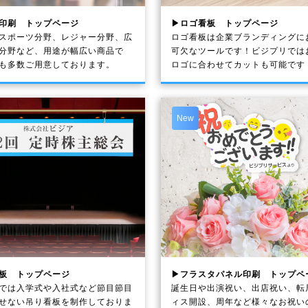
印刷 トップページ
▶ロゴ看板 トップページ
スポーツ分野、レジャー分野、広
ロゴ看板は企業ブランディングに
分野など、用途が幅広い商品で
可欠なツールです！ビジプリでは
も多数ご用意しております。
ロゴに合わせてカットも可能です
New
板 トップページ
▶フラスタパネル印刷 トップペ
では入学式や入社式など節目節目
誕生日や出演祝い、出店祝い、転
せない吊り看板を制作しておりま
ィス開設、周年など様々なお祝い