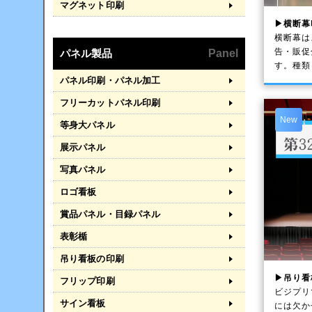
マグネット印刷
▶横断幕
横断幕は
告・販促
パネル製品
Panel
す。種類
パネル印刷・パネル加工
フリーカットパネル印刷
New
等身大パネル
展示パネル
写真パネル
ロゴ看板
賞品パネル・目録パネル
表彰楯
吊り看板の印刷
▶吊り看
フリップ印刷
ビジプリ
サイン看板
には欠か