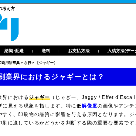
の考え方
納期･配送
送料
お支払方法
入稿方法(デー
|
|
|
印刷用語辞典
>
さ行
>
【ジャギー】
刷業界におけるジャギーとは？
業界における
ジャギー
（じゃぎー、
Jaggy
/
Effet d'Escal
ザに見える現象を指します。特に低
解像度
の画像やアンチ
やすく、印刷物の品質に影響を与える原因となります。ジ
印刷に適しているかどうかを判断する際の重要な要素です