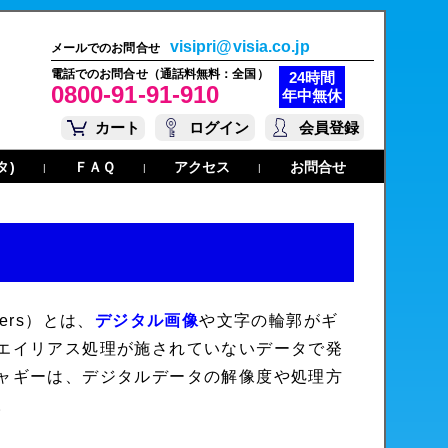
visipri@visia.co.jp
メールでのお問合せ
電話でのお問合せ（通話料無料：全国）
24時間
0800-91-91-910
年中無休
カート
ログイン
会員登録
タ)
ＦＡＱ
アクセス
お問合せ
|
|
|
iers
）とは、
デジタル画像
や文字の輪郭がギ
エイリアス処理が施されていないデータで発
ャギーは、デジタルデータの解像度や処理方
。