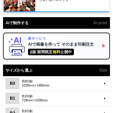
AIで制作する
AI print
新サービス
AIで画像を作って
そのまま印刷注文
▶
β版 期間限定
無料
公開中
サイズから選ぶ
Size
B0印刷
B0
1030mm×1456mm
B1印刷
B1
728mm×1030mm
B2印刷