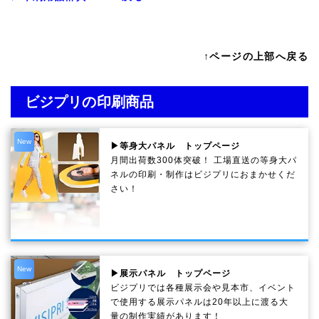
↑ページの上部へ戻る
ビジプリの印刷商品
New
▶等身大パネル トップページ
月間出荷数300体突破！ 工場直送の等身大パ
ネルの印刷・制作は
ビジプリ
におまかせくだ
さい！
New
▶展示パネル トップページ
ビジプリでは各種展示会や見本市、イベント
で使用する展示パネルは20年以上に渡る大
量の制作実績があります！