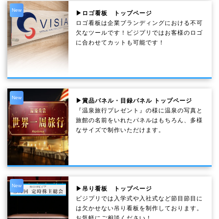
New
▶ロゴ看板 トップページ
ロゴ看板は企業ブランディングにおける不可
欠なツールです！ビジプリではお客様のロゴ
に合わせてカットも可能です！
New
▶賞品パネル・目録パネル トップページ
『温泉旅行プレゼント』の様に温泉の写真と
旅館の名前をいれたパネルはもちろん、多様
なサイズで制作いただけます。
New
▶吊り看板 トップページ
ビジプリでは入学式や入社式など節目節目に
は欠かせない吊り看板を制作しております。
お気軽にご相談ください！