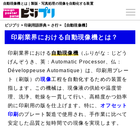
自動現像機とは｜製版・写真処理の現像を自動化する装置
ビジプリ
>
印刷用語辞典
>
さ行
>
【自動現像機】
印刷業界における自動現像機とは？
印刷業界における
自動現像機
（ふりがな：じどう
げんぞうき、英：Automatic Processor、仏：
Développeuse Automatique）は、印刷用プレー
ト（刷版）の
現像
工程を自動化するための装置を
指します。この機械は、現像液の供給や温度管
理、洗浄、乾燥を一貫して行い、高精度かつ効率
的に印刷用の版を仕上げます。特に、
オフセット
印刷
のプレート製造で使用され、手作業に比べて
安定した品質と短時間での現像を実現します。