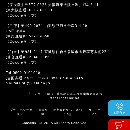
【東大阪】〒577-0836 大阪府東大阪市渋川町4-2-11
(東大阪直通)06-6736-5300
【Googleマップ】
【甲府】〒400-0074 山梨県甲府市千塚3-4-19
GA甲府第4-3
(甲府直通)0552-15-6240
【Googleマップ】
【仙台】〒981-3117 宮城県仙台市泉区市名坂字万吉前23-1
(仙台直通)022-343-5899
【Googleマップ】
Tel:0800-9191910
(全国共通フリーコール)/Fax:03-5304-8315
Mail:visipri@visia.co.jp
「インボイス制度」適格請求書発行事業者登録番号
T2011001066184
プライバシーポ
運営会
特定商取引法に基づ
ガイドラ
|
|
|
|
お問合せ
リシー
社
く表記
イン
Copyright(C) VISIA All Rights Reserved.