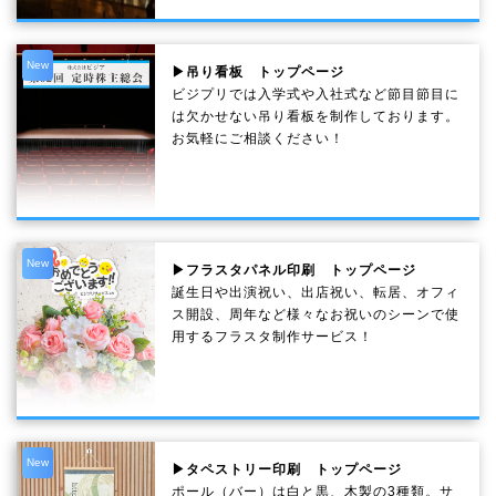
New
▶吊り看板 トップページ
ビジプリでは入学式や入社式など節目節目に
は欠かせない吊り看板を制作しております。
お気軽にご相談ください！
New
▶フラスタパネル印刷 トップページ
誕生日や出演祝い、出店祝い、転居、オフィ
ス開設、周年など様々なお祝いのシーンで使
用するフラスタ制作サービス！
New
▶タペストリー印刷 トップページ
ポール（バー）は白と黒、木製の3種類。サ