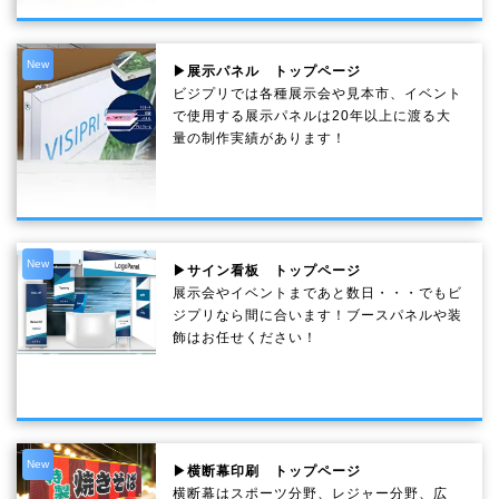
New
▶展示パネル トップページ
ビジプリでは各種展示会や見本市、イベント
で使用する展示パネルは20年以上に渡る大
量の制作実績があります！
New
▶サイン看板 トップページ
展示会やイベントまであと数日・・・でもビ
ジプリなら間に合います！ブースパネルや装
飾はお任せください！
New
▶横断幕印刷 トップページ
横断幕はスポーツ分野、レジャー分野、広