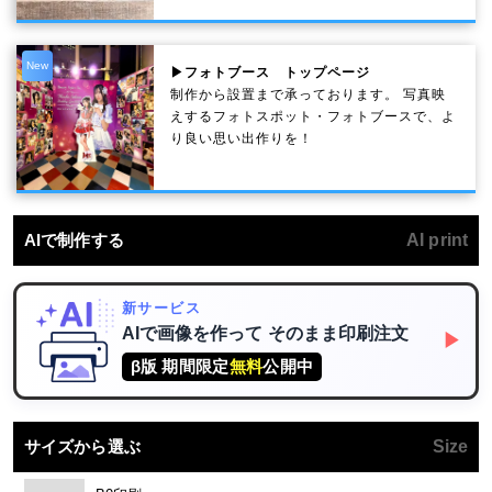
New
▶フォトブース トップページ
制作から設置まで承っております。 写真映
えするフォトスポット・フォトブースで、よ
り良い思い出作りを！
AIで制作する
AI print
新サービス
AIで画像を作って
そのまま印刷注文
▶
β版 期間限定
無料
公開中
サイズから選ぶ
Size