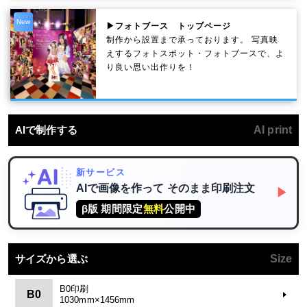
New
▶フォトブース トップページ
制作から設置まで承っております。 写真映
えするフォトスポット・フォトブースで、よ
り良い思い出作りを！
AIで制作する
AI print
新サービス
AIで画像を作って
そのまま印刷注文
▶
β版 期間限定
無料
公開中
サイズから選ぶ
Size
B0印刷
B0
1030mm×1456mm