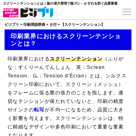
スクリーンテンションとは｜版の張力管理で版ズレ・かすれを防ぐ品質要素
ビジプリ
>
印刷用語辞典
>
さ行
>
【スクリーンテンション】
印刷業界におけるスクリーンテンショ
ンとは？
印刷業界における
スクリーンテンション
（ふりが
な：すくりーんてんしょん、英：Screen
Tension、仏：Tension d'Écran）とは、シルクス
クリーン印刷において、スクリーン（メッシュ）
をフレームに張る際の張力のことを指します。適
切なテンションが保たれていないと、印刷の精度
やインクの
転写
が不均一になるため、品質に大き
く影響を与えます。スクリーンテンションは、特
に精細なデザインや多色印刷において重要な要素
となります。