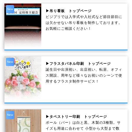
New
▶吊り看板 トップページ
ビジプリでは入学式や入社式など節目節目に
は欠かせない吊り看板を制作しております。
お気軽にご相談ください！
New
▶フラスタパネル印刷 トップページ
誕生日や出演祝い、出店祝い、転居、オフィ
ス開設、周年など様々なお祝いのシーンで使
用するフラスタ制作サービス！
New
▶タペストリー印刷 トップページ
ポール（バー）は白と黒、木製の3種類。サ
イズも用途に合わせて 小型から大型まで数