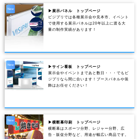
New
▶展示パネル トップページ
ビジプリでは各種展示会や見本市、イベント
で使用する展示パネルは20年以上に渡る大
量の制作実績があります！
New
▶サイン看板 トップページ
展示会やイベントまであと数日・・・でもビ
ジプリなら間に合います！ブースパネルや装
飾はお任せください！
New
▶横断幕印刷 トップページ
横断幕はスポーツ分野、レジャー分野、広
告・販促分野など、用途が幅広い商品です。