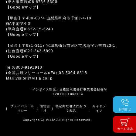
(東大阪直通)06-6736-5300
【Googleマップ】
【甲府】〒400-0074 山梨県甲府市千塚3-4-19
GA甲府第4-3
(甲府直通)0552-15-6240
【Googleマップ】
【仙台】〒981-3117 宮城県仙台市泉区市名坂字万吉前23-1
(仙台直通)022-343-5899
【Googleマップ】
Tel:0800-9191910
(全国共通フリーコール)/Fax:03-5304-8315
Mail:visipri@visia.co.jp
「インボイス制度」適格請求書発行事業者登録番号
T2011001066184
プライバシーポ
運営会
特定商取引法に基づ
ガイドラ
|
|
|
|
お問合せ
リシー
社
く表記
イン
Copyright(C) VISIA All Rights Reserved.
カート確認