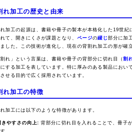
割れ加工の歴史と由来
割れ加工の起源は、書籍や冊子の製本が本格化した19世紀
つれて、開きにくさが課題となり、
ページ
の
綴じ
部分に加
れました。この技術が進化し、現在の背割れ加工の形が確
背割れ」という言葉は、書籍や冊子の背部分に切れ目（
割
うにする加工を表しています。特に厚みのある製品におい
上させる目的で広く採用されています。
割れ加工の特徴
割れ加工には以下のような特徴があります。
 開きやすさの向上:
背部分に切れ目を入れることで、冊子
ます。