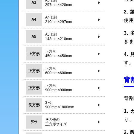
A3印刷
A3
297mm×420mm
2.
A4印刷
A4
使
210mm×297mm
3.
A5印刷
A5
148mm×210mm
き
正方形
正方形
4.
450mm×450mm
す
正方形
正方形
600mm×600mm
背
正方形
正方形
900mm×900mm
背
3×6
長方形
900mm×1800mm
1.
り
その他の
ﾘﾝｸ
正方形サイズ
2.