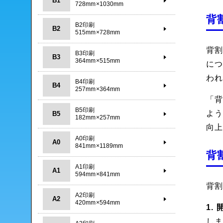
B1
728mm×1030mm
背
B2印刷
B2
515mm×728mm
背
B3印刷
B3
364mm×515mm
に
わ
B4印刷
B4
257mm×364mm
「
B5印刷
よ
B5
182mm×257mm
向
A0印刷
A0
841mm×1189mm
背
A1印刷
A1
594mm×841mm
背
A2印刷
A2
420mm×594mm
1.
し