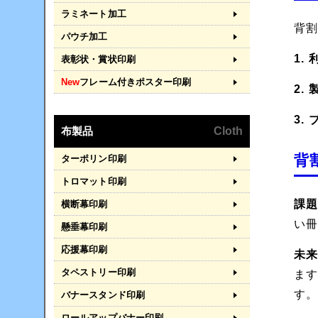
ラミネート加工
背
パウチ加工
1.
表彰状・賞状印刷
New
フレーム付きポスター印刷
2.
3.
布製品
Cloth
背
ターポリン印刷
トロマット印刷
課題
横断幕印刷
い
懸垂幕印刷
応援幕印刷
未来
タペストリー印刷
ま
す
バナースタンド印刷
ロールアップバナー印刷