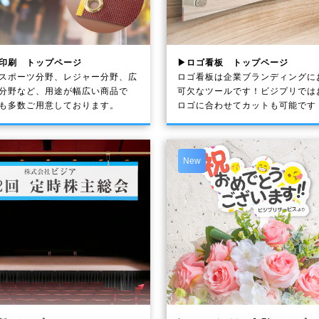
印刷 トップページ
▶ロゴ看板 トップページ
スポーツ分野、レジャー分野、広
ロゴ看板は企業ブランディングに
分野など、用途が幅広い商品で
可欠なツールです！ビジプリでは
も多数ご用意しております。
ロゴに合わせてカットも可能です
New