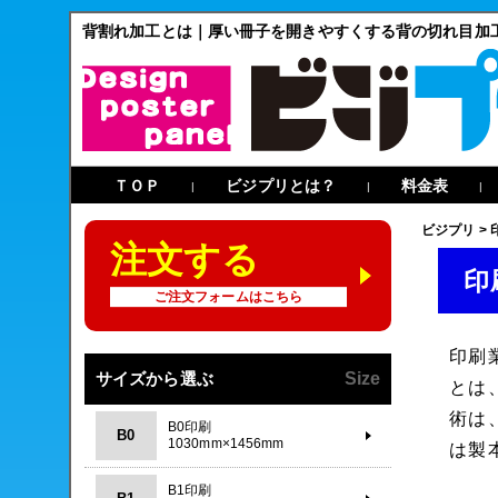
背割れ加工とは｜厚い冊子を開きやすくする背の切れ目加
ＴＯＰ
ビジプリとは？
料金表
|
|
|
ビジプリ
>
注文する
印
ご注文フォームはこちら
印刷
サイズから選ぶ
Size
とは
術は
B0印刷
B0
1030mm×1456mm
は製
B1印刷