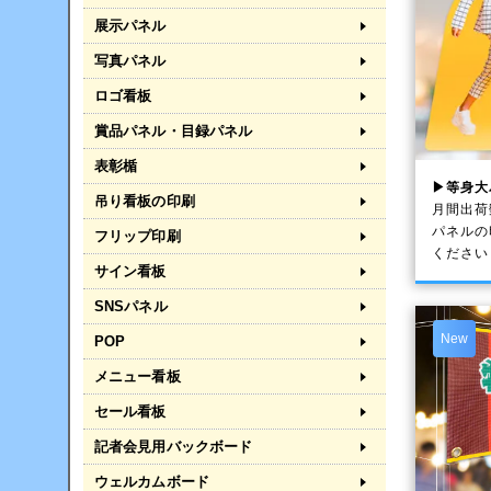
展示パネル
写真パネル
ロゴ看板
賞品パネル・目録パネル
表彰楯
▶等身大
吊り看板の印刷
月間出荷
パネルの
フリップ印刷
ください
サイン看板
SNSパネル
New
POP
メニュー看板
セール看板
記者会見用バックボード
ウェルカムボード