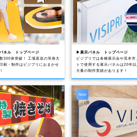
パネル トップページ
▶展示パネル トップページ
数300体突破！ 工場直送の等身大
ビジプリでは各種展示会や見本市
印刷・制作は
ビジプリ
におまかせ
トで使用する展示パネルは20年
！
大量の制作実績があります！
New