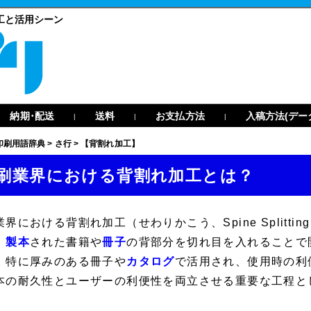
工と活用シーン
納期･配送
送料
お支払方法
入稿方法(デー
|
|
|
印刷用語辞典
>
さ行
>
【背割れ加工】
刷業界における背割れ加工とは？
業界における
背割れ加工
（せわりかこう、
Spine Splittin
、
製本
された書籍や
冊子
の背部分を切れ目を入れることで
、特に厚みのある冊子や
カタログ
で活用され、使用時の利
本の耐久性とユーザーの利便性を両立させる重要な工程と