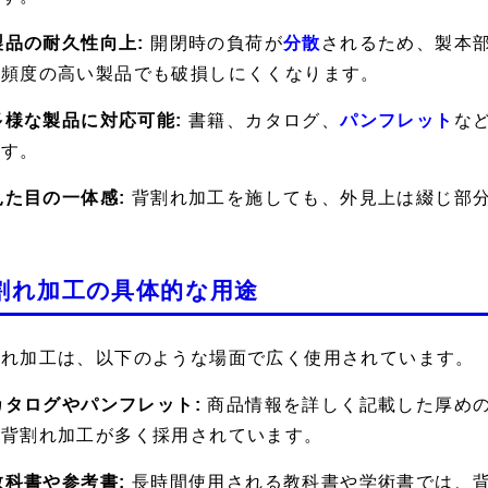
 製品の耐久性向上:
開閉時の負荷が
分散
されるため、製本
用頻度の高い製品でも破損しにくくなります。
 多様な製品に対応可能:
書籍、カタログ、
パンフレット
な
ます。
 見た目の一体感:
背割れ加工を施しても、外見上は綴じ部
。
割れ加工の具体的な用途
割れ加工は、以下のような場面で広く使用されています。
 カタログやパンフレット:
商品情報を詳しく記載した厚め
、背割れ加工が多く採用されています。
 教科書や参考書:
長時間使用される教科書や学術書では、