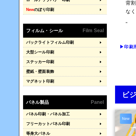
背
New
のぼり印刷
な
"
フィルム・シール
Film Seal
バックライトフィルム印刷
▶印刷
大型シール印刷
ステッカー印刷
壁紙・壁面装飾
マグネット印刷
ビ
パネル製品
Panel
パネル印刷・パネル加工
New
フリーカットパネル印刷
等身大パネル