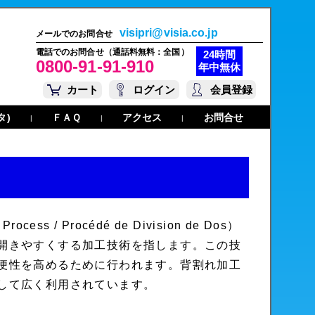
visipri@visia.co.jp
メールでのお問合せ
電話でのお問合せ（通話料無料：全国）
24時間
0800-91-91-910
年中無休
カート
ログイン
会員登録
タ)
ＦＡＱ
アクセス
お問合せ
|
|
|
g Process
/
Procédé de Division de Dos
）
開きやすくする加工技術を指します。この技
便性を高めるために行われます。背割れ加工
して広く利用されています。