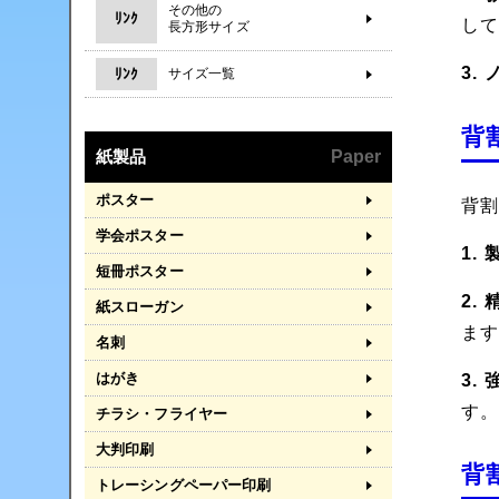
その他の
ﾘﾝｸ
し
長方形サイズ
3.
ﾘﾝｸ
サイズ一覧
背
紙製品
Paper
ポスター
背
学会ポスター
1.
短冊ポスター
2.
紙スローガン
ま
名刺
はがき
3.
す
チラシ・フライヤー
大判印刷
背
トレーシングペーパー印刷