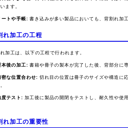
ています。
 ノートや手帳:
書き込みが多い製品においても、背割れ加
割れ加工の工程
割れ加工は、以下の工程で行われます。
 製本後の加工:
書籍や冊子の製本が完了した後、背部分に
 精密な位置合わせ:
切れ目の位置は冊子のサイズや構造に
す。
 強度テスト:
加工後に製品の開閉をテストし、耐久性や使
。
割れ加工の重要性