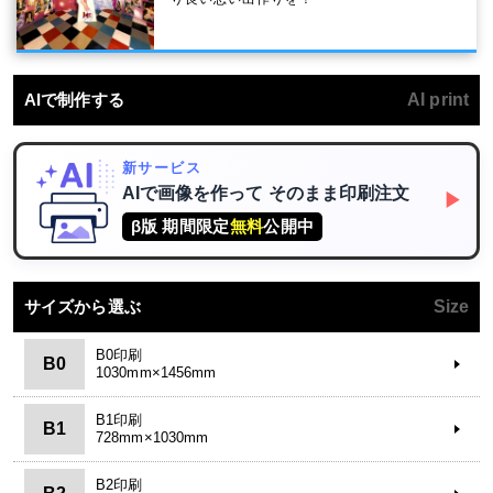
AIで制作する
AI print
新サービス
AIで画像を作って
そのまま印刷注文
▶
β版 期間限定
無料
公開中
サイズから選ぶ
Size
B0印刷
B0
1030mm×1456mm
B1印刷
B1
728mm×1030mm
B2印刷