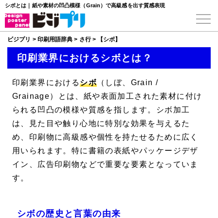
シボとは｜紙や素材の凹凸模様（Grain）で高級感を出す質感表現
ビジプリ
>
印刷用語辞典
>
さ行
>
【シボ】
印刷業界におけるシボとは？
印刷業界における
シボ
（しぼ、
Grain
/
Grainage
）とは、紙や表面加工された素材に付け
られる凹凸の模様や質感を指します。シボ加工
は、見た目や触り心地に特別な効果を与えるた
め、印刷物に高級感や個性を持たせるために広く
用いられます。特に書籍の表紙やパッケージデザ
イン、広告印刷物などで重要な要素となっていま
す。
シボの歴史と言葉の由来