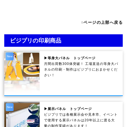
↑ページの上部へ戻る
ビジプリの印刷商品
New
▶等身大パネル トップページ
月間出荷数300体突破！ 工場直送の等身大パ
ネルの印刷・制作は
ビジプリ
におまかせくだ
さい！
New
▶展示パネル トップページ
ビジプリでは各種展示会や見本市、イベント
で使用する展示パネルは20年以上に渡る大
量の制作実績があります！