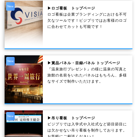
New
▶ロゴ看板 トップページ
ロゴ看板は企業ブランディングにおける不可
欠なツールです！ビジプリではお客様のロゴ
に合わせてカットも可能です！
New
▶賞品パネル・目録パネル トップページ
『温泉旅行プレゼント』の様に温泉の写真と
旅館の名前をいれたパネルはもちろん、多様
なサイズで制作いただけます。
New
▶吊り看板 トップページ
ビジプリでは入学式や入社式など節目節目に
は欠かせない吊り看板を制作しております。
お気軽にご相談ください！