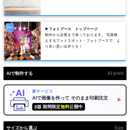
New
▶フォトブース トップページ
制作から設置まで承っております。 写真映
えするフォトスポット・フォトブースで、よ
り良い思い出作りを！
AIで制作する
AI print
新サービス
AIで画像を作って
そのまま印刷注文
▶
β版 期間限定
無料
公開中
サイズから選ぶ
Size