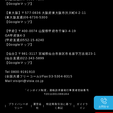
【Googleマップ】
【東大阪】〒577-0836 大阪府東大阪市渋川町4-2-11
(東大阪直通)06-6736-5300
【Googleマップ】
【甲府】〒400-0074 山梨県甲府市千塚3-4-19
GA甲府第4-3
(甲府直通)0552-15-6240
【Googleマップ】
【仙台】〒981-3117 宮城県仙台市泉区市名坂字万吉前23-1
(仙台直通)022-343-5899
【Googleマップ】
Tel:0800-9191910
(全国共通フリーコール)/Fax:03-5304-8315
Mail:visipri@visia.co.jp
「インボイス制度」適格請求書発行事業者登録番号
T2011001066184
プライバシーポ
運営会
特定商取引法に基づ
ガイドラ
|
|
|
|
お問合せ
リシー
社
く表記
イン