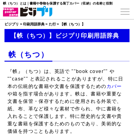
帙（ちつ）とは｜書籍や巻物を保護する装丁カバー（収納）の名称と役割
ビジプリ
>
印刷用語辞典
>
た行
>
【帙（ちつ）】
【帙（ちつ）】ビジプリ印刷用語辞典
帙（ちつ）
『帙』（ちつ）は、英語で ""book cover"" や
""case"" と表記されることがありますが、特に日
本の伝統的な書籍や文書を保護するための
カバー
や箱を指す場合があります。帙は、書籍や重要な
文書を保管・保存するために使用される外装で、
紙、布、革など様々な素材で作られ、中に書籍を
入れることで保護します。特に歴史的な文書や貴
重な書籍を保護するためのものであり、美術的な
価値を持つこともあります。