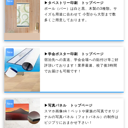
New
▶タペストリー印刷 トップページ
ポール（バー）は白と黒、木製の3種類。サ
イズも用途に合わせて 小型から大型まで数
多くご用意しております。
New
▶学会ポスター印刷 トップページ
宿泊先への直送、学会会場への貼付け等ご好
評頂いております！業界最速、校了後3時間
でお届けも可能です！
New
▶写真パネル トップページ
スマホ画像ok！ペットや家族の写真でオリジ
ナルの写真パネル（フォトパネル）の制作は
ビジプリにおまかせ下さい！