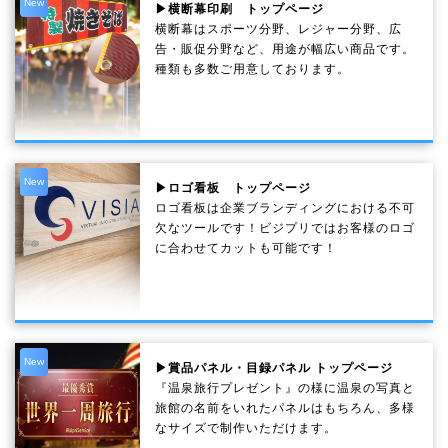
New
▶横断幕印刷 トップページ
横断幕はスポーツ分野、レジャー分野、広
告・販促分野など、用途が幅広い商品です。
種類も多数ご用意しております。
New
▶ロゴ看板 トップページ
ロゴ看板は企業ブランディングにおける不可
欠なツールです！ビジプリではお客様のロゴ
に合わせてカットも可能です！
New
▶賞品パネル・目録パネル トップページ
『温泉旅行プレゼント』の様に温泉の写真と
旅館の名前をいれたパネルはもちろん、多様
なサイズで制作いただけます。