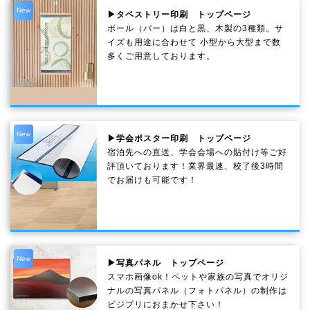
New
▶タペストリー印刷 トップページ
ポール（バー）は白と黒、木製の3種類。サ
イズも用途に合わせて 小型から大型まで数
多くご用意しております。
New
▶学会ポスター印刷 トップページ
宿泊先への直送、学会会場への貼付け等ご好
評頂いております！業界最速、校了後3時間
でお届けも可能です！
New
▶写真パネル トップページ
スマホ画像ok！ペットや家族の写真でオリジ
ナルの写真パネル（フォトパネル）の制作は
ビジプリにおまかせ下さい！