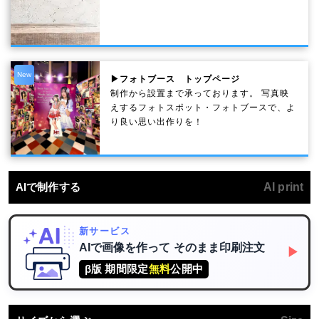
New
▶フォトブース トップページ
制作から設置まで承っております。 写真映
えするフォトスポット・フォトブースで、よ
り良い思い出作りを！
AIで制作する
AI print
新サービス
AIで画像を作って
そのまま印刷注文
▶
β版 期間限定
無料
公開中