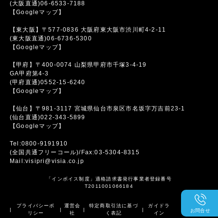
(大阪直通)06-6533-7188
【Googleマップ】
【東大阪】〒577-0836 大阪府東大阪市渋川町4-2-11
(東大阪直通)06-6736-5300
【Googleマップ】
【甲府】〒400-0074 山梨県甲府市千塚3-4-19
GA甲府第4-3
(甲府直通)0552-15-6240
【Googleマップ】
【仙台】〒981-3117 宮城県仙台市泉区市名坂字万吉前23-1
(仙台直通)022-343-5899
【Googleマップ】
Tel:0800-9191910
(全国共通フリーコール)/Fax:03-5304-8315
Mail:visipri@visia.co.jp
「インボイス制度」適格請求書発行事業者登録番号
T2011001066184
プライバシーポ
運営会
特定商取引法に基づ
ガイドラ
|
|
|
|
お問合せ
リシー
社
く表記
イン