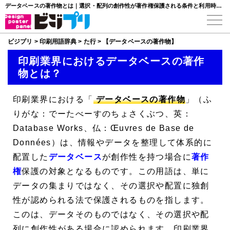
データベースの著作物とは｜選択・配列の創作性が著作権保護される条件と利用時の注意
ビジプリ
>
印刷用語辞典
>
た行
>
【データベースの著作物】
印刷業界におけるデータベースの著作
物とは？
印刷業界における「
データベースの著作物
」（ふ
りがな：でーたべーすのちょさくぶつ、英：
Database Works、仏：Œuvres de Base de
Données）は、情報やデータを整理して体系的に
配置した
データベース
が創作性を持つ場合に
著作
権
保護の対象となるものです。この用語は、単に
データの集まりではなく、その選択や配置に独創
性が認められる法で保護されるものを指します。
この
は、データそのものではなく、その選択や配
列に創作性がある場合に認められます。印刷業界