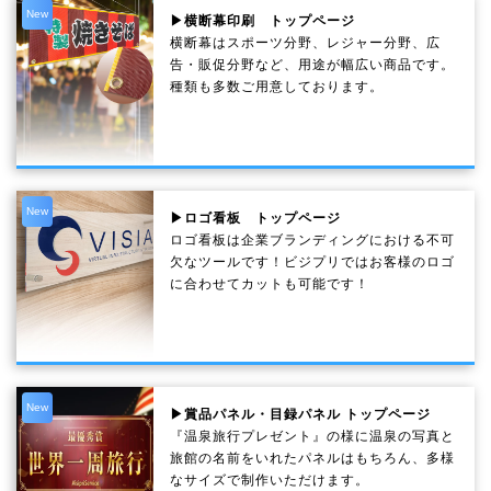
New
▶横断幕印刷 トップページ
横断幕はスポーツ分野、レジャー分野、広
告・販促分野など、用途が幅広い商品です。
種類も多数ご用意しております。
New
▶ロゴ看板 トップページ
ロゴ看板は企業ブランディングにおける不可
欠なツールです！ビジプリではお客様のロゴ
に合わせてカットも可能です！
New
▶賞品パネル・目録パネル トップページ
『温泉旅行プレゼント』の様に温泉の写真と
旅館の名前をいれたパネルはもちろん、多様
なサイズで制作いただけます。