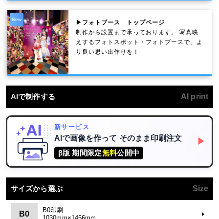
New
▶フォトブース トップページ
制作から設置まで承っております。 写真映
えするフォトスポット・フォトブースで、よ
り良い思い出作りを！
AIで制作する
AI print
新サービス
AIで画像を作って
そのまま印刷注文
▶
β版 期間限定
無料
公開中
サイズから選ぶ
Size
B0印刷
B0
1030mm×1456mm