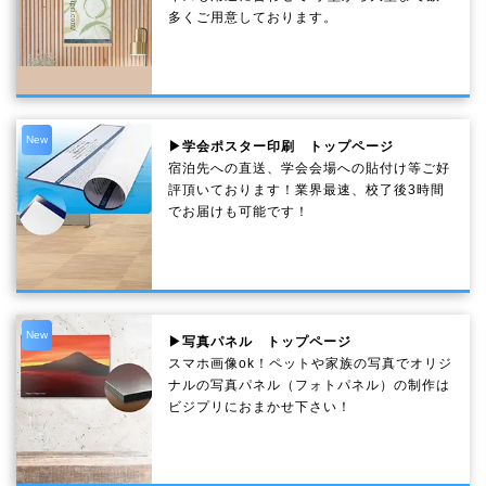
多くご用意しております。
New
▶学会ポスター印刷 トップページ
宿泊先への直送、学会会場への貼付け等ご好
評頂いております！業界最速、校了後3時間
でお届けも可能です！
New
▶写真パネル トップページ
スマホ画像ok！ペットや家族の写真でオリジ
ナルの写真パネル（フォトパネル）の制作は
ビジプリにおまかせ下さい！