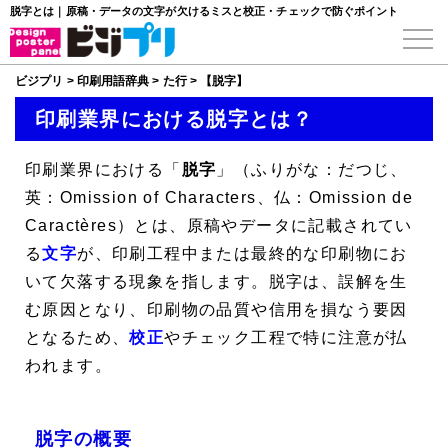
脱字とは｜原稿・データの文字が欠けるミスと校正・チェックで防ぐポイント
ビジプリ
>
印刷用語辞典
>
た行
>
【脱字】
印刷業界における脱字とは？
印刷業界における「
脱字
」（ふりがな：だつじ、
英：Omission of Characters、仏：Omission de
Caractères）とは、原稿やデータに記載されてい
る
文字
が、印刷工程中または最終的な印刷物にお
いて欠落する現象を指します。脱字は、誤解を生
む原因となり、印刷物の品質や信用を損なう要因
となるため、
校正
やチェック工程で特に注意が払
われます。
脱字の概要