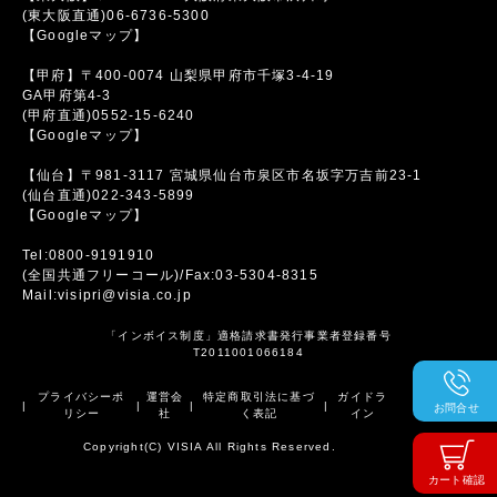
(東大阪直通)06-6736-5300
【Googleマップ】
【甲府】〒400-0074 山梨県甲府市千塚3-4-19
GA甲府第4-3
(甲府直通)0552-15-6240
【Googleマップ】
【仙台】〒981-3117 宮城県仙台市泉区市名坂字万吉前23-1
(仙台直通)022-343-5899
【Googleマップ】
Tel:0800-9191910
(全国共通フリーコール)/Fax:03-5304-8315
Mail:visipri@visia.co.jp
「インボイス制度」適格請求書発行事業者登録番号
T2011001066184
プライバシーポ
運営会
特定商取引法に基づ
ガイドラ
|
|
|
|
お問合せ
リシー
社
く表記
イン
Copyright(C) VISIA All Rights Reserved.
カート確認