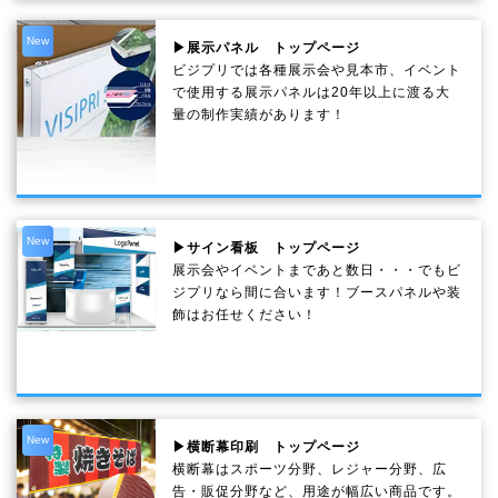
New
▶展示パネル トップページ
ビジプリでは各種展示会や見本市、イベント
で使用する展示パネルは20年以上に渡る大
量の制作実績があります！
New
▶サイン看板 トップページ
展示会やイベントまであと数日・・・でもビ
ジプリなら間に合います！ブースパネルや装
飾はお任せください！
New
▶横断幕印刷 トップページ
横断幕はスポーツ分野、レジャー分野、広
告・販促分野など、用途が幅広い商品です。