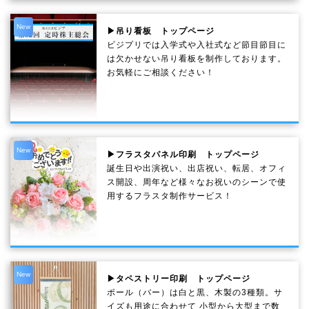
New
▶吊り看板 トップページ
ビジプリでは入学式や入社式など節目節目に
は欠かせない吊り看板を制作しております。
お気軽にご相談ください！
New
▶フラスタパネル印刷 トップページ
誕生日や出演祝い、出店祝い、転居、オフィ
ス開設、周年など様々なお祝いのシーンで使
用するフラスタ制作サービス！
New
▶タペストリー印刷 トップページ
ポール（バー）は白と黒、木製の3種類。サ
イズも用途に合わせて 小型から大型まで数