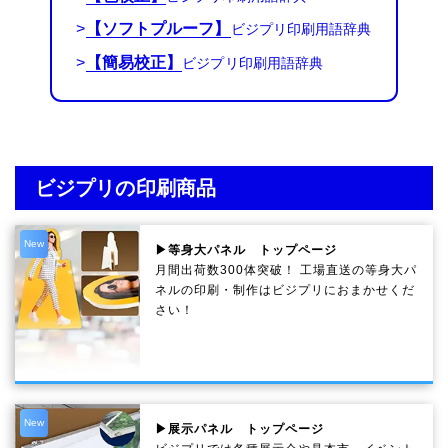
>
【ソフトプルーフ】
>
【簡易校正】
ビジプリの印刷商品
New
▶等身大パネル トップページ
月間出荷数300体突破！ 工場直送の等身大パ
ネルの印刷・制作は
ビジプリ
におまかせくだ
さい！
New
▶展示パネル トップページ