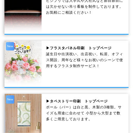
ビジプリでは入学式や入社式など節目節目に
は欠かせない吊り看板を制作しております。
お気軽にご相談ください！
New
▶フラスタパネル印刷 トップページ
誕生日や出演祝い、出店祝い、転居、オフィ
ス開設、周年など様々なお祝いのシーンで使
用するフラスタ制作サービス！
New
▶タペストリー印刷 トップページ
ポール（バー）は白と黒、木製の3種類。サ
イズも用途に合わせて 小型から大型まで数
多くご用意しております。