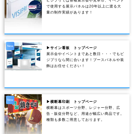
ビジプリでは各種展示会や見本市、イベント
で使用する展示パネルは20年以上に渡る大
量の制作実績があります！
New
▶サイン看板 トップページ
展示会やイベントまであと数日・・・でもビ
ジプリなら間に合います！ブースパネルや装
飾はお任せください！
New
▶横断幕印刷 トップページ
横断幕はスポーツ分野、レジャー分野、広
告・販促分野など、用途が幅広い商品です。
種類も多数ご用意しております。