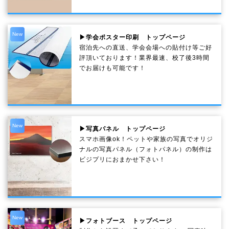
New
▶学会ポスター印刷 トップページ
宿泊先への直送、学会会場への貼付け等ご好
評頂いております！業界最速、校了後3時間
でお届けも可能です！
New
▶写真パネル トップページ
スマホ画像ok！ペットや家族の写真でオリジ
ナルの写真パネル（フォトパネル）の制作は
ビジプリにおまかせ下さい！
New
▶フォトブース トップページ