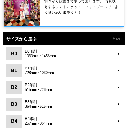
制作から設置まで承っております。 写真映
えするフォトスポット・フォトブースで、よ
り良い思い出作りを！
サイズから選ぶ
Size
B0印刷
B0
1030mm×1456mm
B1印刷
B1
728mm×1030mm
B2印刷
B2
515mm×728mm
B3印刷
B3
364mm×515mm
B4印刷
B4
257mm×364mm