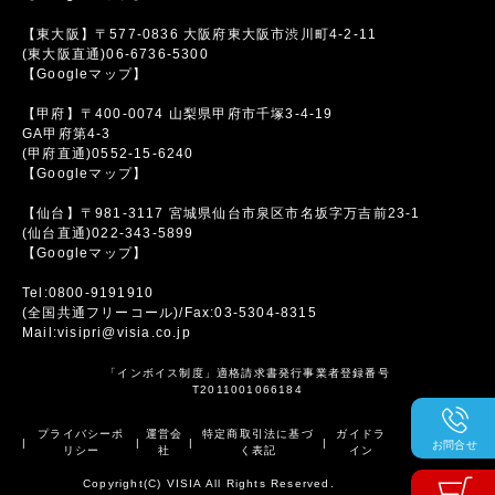
【東大阪】〒577-0836 大阪府東大阪市渋川町4-2-11
(東大阪直通)06-6736-5300
【Googleマップ】
【甲府】〒400-0074 山梨県甲府市千塚3-4-19
GA甲府第4-3
(甲府直通)0552-15-6240
【Googleマップ】
【仙台】〒981-3117 宮城県仙台市泉区市名坂字万吉前23-1
(仙台直通)022-343-5899
【Googleマップ】
Tel:0800-9191910
(全国共通フリーコール)/Fax:03-5304-8315
Mail:visipri@visia.co.jp
「インボイス制度」適格請求書発行事業者登録番号
T2011001066184
プライバシーポ
運営会
特定商取引法に基づ
ガイドラ
|
|
|
|
お問合せ
リシー
社
く表記
イン
Copyright(C) VISIA All Rights Reserved.