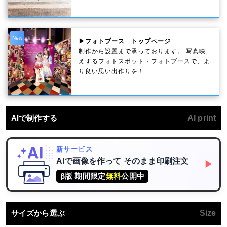
New
▶フォトブース トップページ
制作から設置まで承っております。 写真映
えするフォトスポット・フォトブースで、よ
り良い思い出作りを！
AIで制作する
AI print
新サービス
AIで画像を作って
そのまま印刷注文
▶
β版 期間限定
無料
公開中
サイズから選ぶ
Size