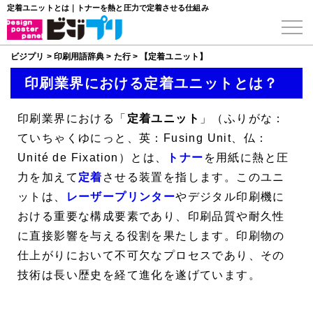
定着ユニットとは｜トナーを熱と圧力で定着させる仕組み
ビジプリ
>
印刷用語辞典
>
た行
>
【定着ユニット】
印刷業界における定着ユニットとは？
印刷業界における「
定着ユニット
」（ふりがな：
ていちゃくゆにっと、英：Fusing Unit、仏：
Unité de Fixation）とは、
トナー
を用紙に熱と圧
力を加えて
定着
させる装置を指します。このユニ
ットは、
レーザープリンター
やデジタル印刷機に
おける重要な構成要素であり、印刷品質や耐久性
に直接影響を与える役割を果たします。印刷物の
仕上がりにおいて不可欠なプロセスであり、その
技術は長い歴史を経て進化を遂げています。