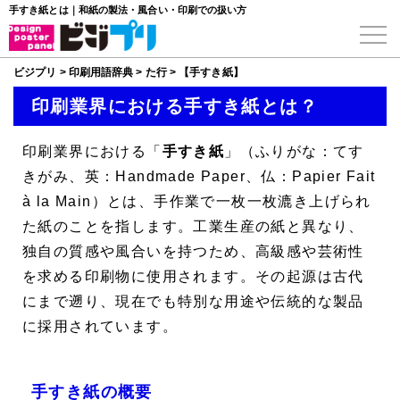
手すき紙とは｜和紙の製法・風合い・印刷での扱い方
ビジプリ
>
印刷用語辞典
>
た行
>
【手すき紙】
印刷業界における手すき紙とは？
印刷業界における「
手すき紙
」（ふりがな：てす
きがみ、英：Handmade Paper、仏：Papier Fait
à la Main）とは、手作業で一枚一枚漉き上げられ
た紙のことを指します。工業生産の紙と異なり、
独自の質感や風合いを持つため、高級感や芸術性
を求める印刷物に使用されます。その起源は古代
にまで遡り、現在でも特別な用途や伝統的な製品
に採用されています。
手すき紙の概要