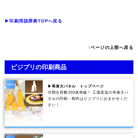
▶印刷用語辞典TOPへ戻る
↑ページの上部へ戻る
ビジプリの印刷商品
New
▶等身大パネル トップページ
月間出荷数300体突破！ 工場直送の等身大パ
ネルの印刷・制作は
ビジプリ
におまかせくだ
さい！