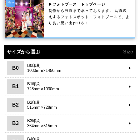
New
▶フォトブース トップページ
制作から設置まで承っております。 写真映
えするフォトスポット・フォトブースで、よ
り良い思い出作りを！
サイズから選ぶ
Size
B0印刷
B0
1030mm×1456mm
B1印刷
B1
728mm×1030mm
B2印刷
B2
515mm×728mm
B3印刷
B3
364mm×515mm
B4印刷