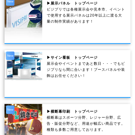
New
▶展示パネル トップページ
ビジプリでは各種展示会や見本市、イベント
で使用する展示パネルは20年以上に渡る大
量の制作実績があります！
New
▶サイン看板 トップページ
展示会やイベントまであと数日・・・でもビ
ジプリなら間に合います！ブースパネルや装
飾はお任せください！
New
▶横断幕印刷 トップページ
横断幕はスポーツ分野、レジャー分野、広
告・販促分野など、用途が幅広い商品です。
種類も多数ご用意しております。