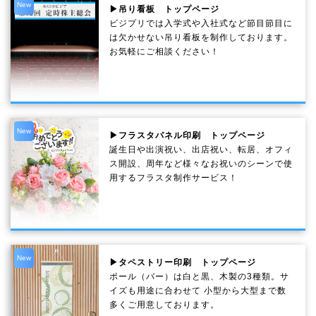
New
▶吊り看板 トップページ
ビジプリでは入学式や入社式など節目節目に
は欠かせない吊り看板を制作しております。
お気軽にご相談ください！
New
▶フラスタパネル印刷 トップページ
誕生日や出演祝い、出店祝い、転居、オフィ
ス開設、周年など様々なお祝いのシーンで使
用するフラスタ制作サービス！
New
▶タペストリー印刷 トップページ
ポール（バー）は白と黒、木製の3種類。サ
イズも用途に合わせて 小型から大型まで数
多くご用意しております。