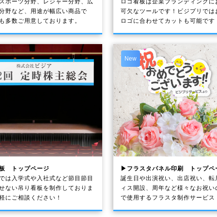
スポーツ分野、レジャー分野、広
ロゴ看板は企業ブランディングに
分野など、用途が幅広い商品で
可欠なツールです！ビジプリでは
も多数ご用意しております。
ロゴに合わせてカットも可能です
New
板 トップページ
▶フラスタパネル印刷 トップペ
では入学式や入社式など節目節目
誕生日や出演祝い、出店祝い、転
せない吊り看板を制作しておりま
ィス開設、周年など様々なお祝い
軽にご相談ください！
で使用するフラスタ制作サービス