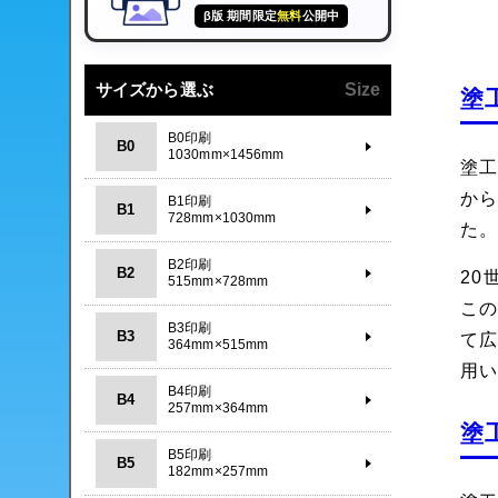
β版 期間限定
無料
公開中
サイズから選ぶ
Size
塗
B0印刷
B0
1030mm×1456mm
塗
か
B1印刷
B1
728mm×1030mm
た
B2印刷
B2
20
515mm×728mm
こ
B3印刷
B3
て
364mm×515mm
用
B4印刷
B4
257mm×364mm
塗
B5印刷
B5
182mm×257mm