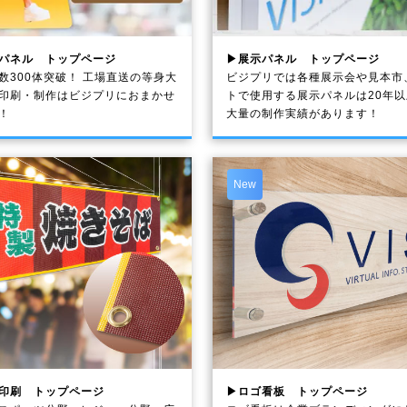
パネル トップページ
▶展示パネル トップページ
数300体突破！ 工場直送の等身大
ビジプリでは各種展示会や見本市
印刷・制作は
ビジプリ
におまかせ
トで使用する展示パネルは20年
！
大量の制作実績があります！
New
印刷 トップページ
▶ロゴ看板 トップページ