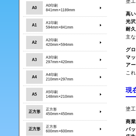
塗
A0印刷
A0
841mm×1189mm
高
光
A1印刷
A1
594mm×841mm
耐
主
A2印刷
A2
420mm×594mm
グ
マ
A3印刷
A3
297mm×420mm
ア
こ
A4印刷
A4
210mm×297mm
現
A5印刷
A5
148mm×210mm
塗
正方形
正方形
450mm×450mm
商
正方形
正方形
パ
600mm×600mm