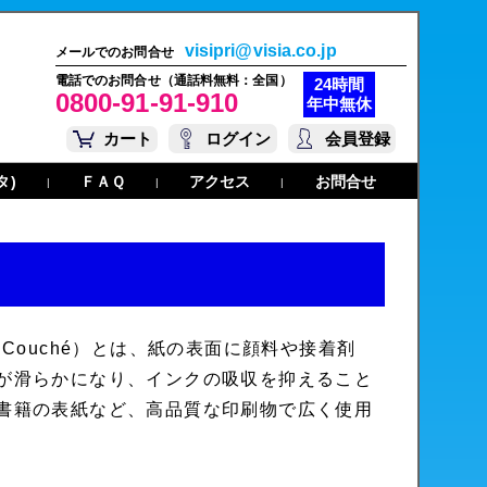
visipri@visia.co.jp
メールでのお問合せ
電話でのお問合せ（通話料無料：全国）
24時間
0800-91-91-910
年中無休
カート
ログイン
会員登録
タ)
ＦＡＱ
アクセス
お問合せ
|
|
|
 Couché
）とは、紙の表面に顔料や接着剤
が滑らかになり、インクの吸収を抑えること
書籍の表紙など、高品質な印刷物で広く使用