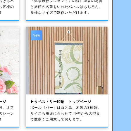
おける不
『温泉旅行プレゼント』の様に温泉の写真
お客様の
と旅館の名前をいれたパネルはもちろん、
！
多様なサイズで制作いただけます。
New
ージ
▶タペストリー印刷 トップページ
居、オフ
ポール（バー）は白と黒、木製の3種類。
のシーン
サイズも用途に合わせて 小型から大型ま
！
で数多くご用意しております。