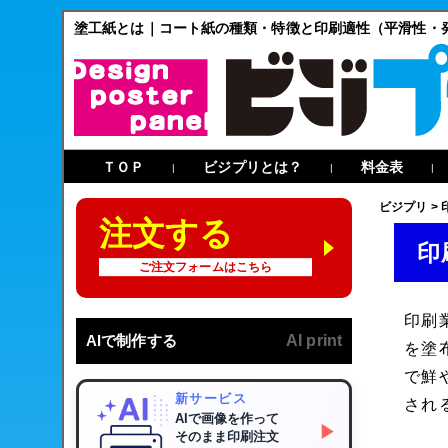
塗工紙とは｜コート紙の種類・特徴と印刷適性（平滑性・
ＴＯＰ
ビジプリとは？
料金表
|
|
|
ビジプリ
>
注文する
印
ご注文フォームはこちら
印刷
AIで制作する
AI print
を塗
で鮮
新サービス
され
AIで画像を作って
▶
そのまま印刷注文