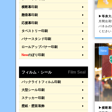
横断幕印刷
懸垂幕印刷
▶等身大
月間出荷
応援幕印刷
パネルの
タペストリー印刷
ください
バナースタンド印刷
ロールアップバナー印刷
New
New
のぼり印刷
フィルム・シール
Film Seal
バックライトフィルム印刷
大型シール印刷
ステッカー印刷
壁紙・壁面装飾
▶横断幕