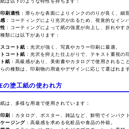
工紙は以下のような特性を持ちます：
い印刷適性
：滑らかな表面によりインクののりが良く、細
沢感
：コーティングにより光沢が出るため、視覚的なイン
久性
：コーティングによって紙の強度が向上し、折れやす
な種類には以下があります：
ロスコート紙
：光沢が強く、写真やカラー印刷に最適。
ットコート紙
：光沢を抑えた仕上がりで、テキスト重視の
ート紙
：高級感があり、美術書やカタログで使用されるこ
れらの種類は、印刷物の用途やデザインに応じて選ばれま
在の塗工紙の使われ方
工紙は、多様な用途で使用されています：
業印刷
：カタログ、ポスター、雑誌など、鮮明でインパク
ッケージング
：高級感を求める化粧品や食品の外箱。