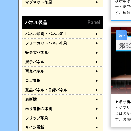
横断幕は
マグネット印刷
告・販促
す。種類
パネル製品
Panel
パネル印刷・パネル加工
New
フリーカットパネル印刷
等身大パネル
展示パネル
写真パネル
ロゴ看板
賞品パネル・目録パネル
表彰楯
▶吊り看
ビジプリ
吊り看板の印刷
には欠か
フリップ印刷
す。お気
サイン看板