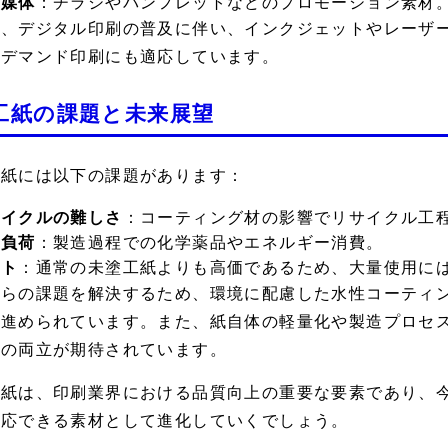
告媒体
：チラシやパンフレットなどのプロモーション素材
た、デジタル印刷の普及に伴い、インクジェットやレーザ
ンデマンド印刷にも適応しています。
工紙の課題と未来展望
工紙には以下の課題があります：
サイクルの難しさ
：コーティング材の影響でリサイクル工
境負荷
：製造過程での化学薬品やエネルギー消費。
スト
：通常の未塗工紙よりも高価であるため、大量使用に
れらの課題を解決するため、環境に配慮した水性コーティ
が進められています。また、紙自体の軽量化や製造プロセ
減の両立が期待されています。
工紙は、印刷業界における品質向上の重要な要素であり、
対応できる素材として進化していくでしょう。