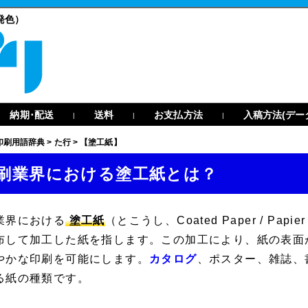
発色）
納期･配送
送料
お支払方法
入稿方法(デー
|
|
|
印刷用語辞典
>
た行
>
【塗工紙】
刷業界における塗工紙とは？
業界における
塗工紙
（とこうし、
Coated Paper
/
Papier
布して加工した紙を指します。この加工により、紙の表面
やかな印刷を可能にします。
カタログ
、ポスター、雑誌、
る紙の種類です。