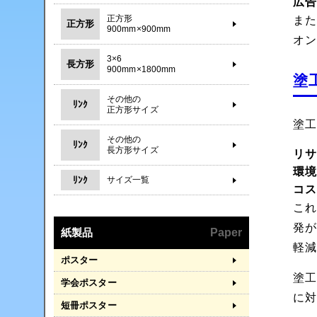
広
正方形
ま
正方形
900mm×900mm
オ
3×6
長方形
900mm×1800mm
塗
その他の
ﾘﾝｸ
正方形サイズ
塗
その他の
ﾘﾝｸ
長方形サイズ
リ
環
ﾘﾝｸ
サイズ一覧
コ
こ
発
紙製品
Paper
軽
ポスター
塗
学会ポスター
に
短冊ポスター