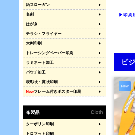
紙スローガン
名刺
▶印刷
はがき
チラシ・フライヤー
大判印刷
トレーシングペーパー印刷
ビ
ラミネート加工
パウチ加工
表彰状・賞状印刷
New
New
フレーム付きポスター印刷
布製品
Cloth
ターポリン印刷
トロマット印刷