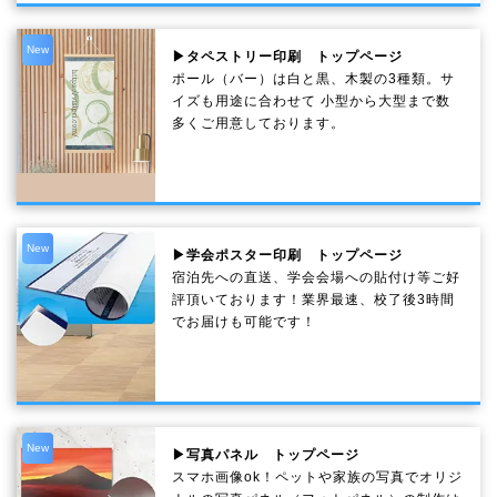
New
▶タペストリー印刷 トップページ
ポール（バー）は白と黒、木製の3種類。サ
イズも用途に合わせて 小型から大型まで数
多くご用意しております。
New
▶学会ポスター印刷 トップページ
宿泊先への直送、学会会場への貼付け等ご好
評頂いております！業界最速、校了後3時間
でお届けも可能です！
New
▶写真パネル トップページ
スマホ画像ok！ペットや家族の写真でオリジ