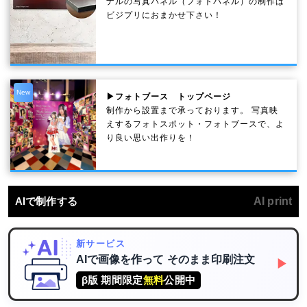
ナルの写真パネル（フォトパネル）の制作は
ビジプリにおまかせ下さい！
New
▶フォトブース トップページ
制作から設置まで承っております。 写真映
えするフォトスポット・フォトブースで、よ
り良い思い出作りを！
AIで制作する
AI print
新サービス
AIで画像を作って
そのまま印刷注文
▶
β版 期間限定
無料
公開中