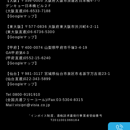
【大阪】〒556-0005 大阪府大阪市浪速区日本橋4-7-7
デンキョー日本橋ビル２Ｆ
(大阪直通)06-6533-7188
【Googleマップ】
【東大阪】〒577-0836 大阪府東大阪市渋川町4-2-11
(東大阪直通)06-6736-5300
【Googleマップ】
【甲府】〒400-0074 山梨県甲府市千塚3-4-19
GA甲府第4-3
(甲府直通)0552-15-6240
【Googleマップ】
【仙台】〒981-3117 宮城県仙台市泉区市名坂字万吉前23-1
(仙台直通)022-343-5899
【Googleマップ】
Tel:0800-9191910
(全国共通フリーコール)/Fax:03-5304-8315
Mail:visipri@visia.co.jp
「インボイス制度」適格請求書発行事業者登録番号
T2011001066184