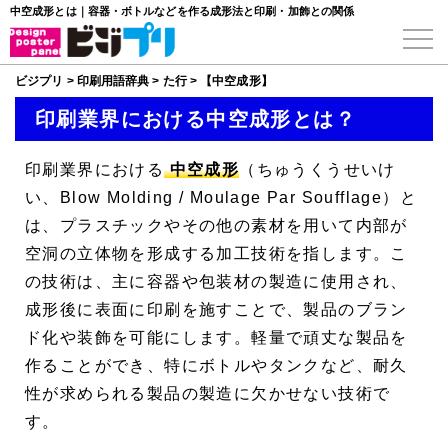
中空成形とは｜容器・ボトルなどを作る成形法と印刷・加飾との関係
ビジプリ
>
印刷用語辞典
>
た行
>
【中空成形】
印刷業界における中空成形とは？
印刷業界における
中空成形
（ちゅうくうせいけ
い、
Blow Molding
/
Moulage Par Soufflage
）と
は、プラスチックやその他の素材を用いて内部が
空洞の立体物を形成する加工技術を指します。こ
の技術は、主に容器や包装材の製造に使用され、
成形後に表面に印刷を施すことで、製品のブラン
ド化や装飾を可能にします。軽量で頑丈な製品を
作ることができ、特にボトルやタンクなど、耐久
性が求められる製品の製造に欠かせない技術で
す。