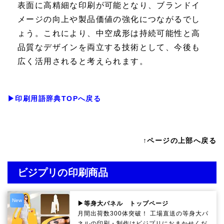
表面に高精細な印刷が可能となり、ブランドイ
メージの向上や製品価値の強化につながるでし
ょう。これにより、中空成形は持続可能性と高
品質なデザインを両立する技術として、今後も
広く活用されると考えられます。
▶印刷用語辞典TOPへ戻る
↑ページの上部へ戻る
ビジプリの印刷商品
New
▶等身大パネル トップページ
月間出荷数300体突破！ 工場直送の等身大パ
ネルの印刷・制作は
ビジプリ
におまかせくだ