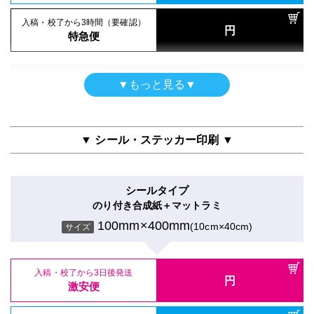
100mm×400mm
(10cm×40cm)
サイズ
入稿・校了から3時間（要確認）
円
入稿・校了から3時間（要確認）
特急便
円
特急便
入稿・校了から3日後発送
円
激安便
両面印刷
▼もっと見る▼
ポスター
合成紙＋グロスラミ
16時までの入稿・校了で当日発送
円
クラフト紙印刷のみ
通常便
100mm×400mm
(10cm×40cm)
サイズ
100mm×400mm
(10cm×40cm)
サイズ
▼ シール・ステッカー印刷 ▼
入稿・校了から3時間（要確認）
円
特急便
入稿・校了から3日後発送
円
入稿・校了から3日後発送
激安便
円
激安便
シールタイプ
屋内用（UV加工）
のり付き合成紙＋マットラミ
16時までの入稿・校了で当日発送
円
半光沢紙＋UVグロスラミ
16時までの入稿・校了で当日発送
通常便
100mm×400mm
(10cm×40cm)
円
サイズ
通常便
100mm×400mm
(10cm×40cm)
サイズ
入稿・校了から3時間（要確認）
円
入稿・校了から3時間（要確認）
特急便
入稿・校了から3日後発送
円
円
特急便
入稿・校了から3日後発送
激安便
円
激安便
両面印刷（UV加工）