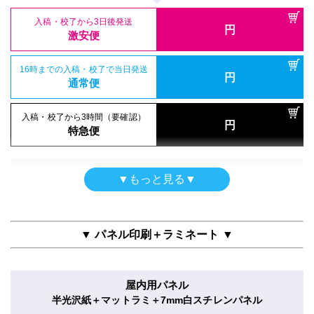
入稿・校了から3時間（要確認）
円
特急便
入稿・校了から3日後発送
入稿・校了から3時間（要確認）
円
入稿・校了から3日後発送
激安便
円
円
特急便
入稿・校了から3日後発送
激安便
円
激安便
電飾フィルム（UV加工）
16時までの入稿・校了で当日発送
円
バックライトフィルム＋UVマットラミ
16時までの入稿・校了で当日発送
通常便
円
16時までの入稿・校了で当日発送
通常便
100mm×400mm
(10cm×40cm)
円
サイズ
通常便
入稿・校了から3時間（要確認）
円
入稿・校了から3時間（要確認）
特急便
円
入稿・校了から3時間（要確認）
特急便
入稿・校了から3日後発送
円
円
特急便
激安便
屋内用パネル（ラミネートなし）
▼もっと見る▼
ガラス内貼用シール
半光沢紙＋5mm白スチレンパネル
16時までの入稿・校了で当日発送
半屋外用（UV加工）
円
合成紙＋両面タックラミ
通常便
100mm×400mm
(10cm×40cm)
サイズ
合成紙＋UVグロスラミ
100mm×400mm
(10cm×40cm)
サイズ
100mm×400mm
(10cm×40cm)
サイズ
▼ パネル印刷＋ラミネート ▼
入稿・校了から3時間（要確認）
円
特急便
入稿・校了から3日後発送
円
入稿・校了から3日後発送
激安便
円
入稿・校了から3日後発送
激安便
屋内用パネル
円
激安便
電飾フィルム（UV加工）
半光沢紙＋マットラミ＋7mm白スチレンパネル
16時までの入稿・校了で当日発送
円
バックライトフィルム＋UVグロスラミ