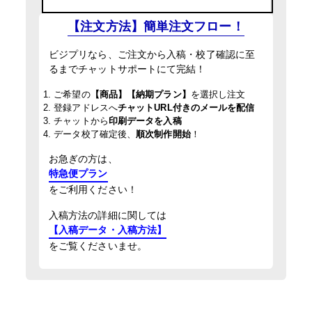
【注文方法】簡単注文フロー！
ビジプリなら、ご注文から入稿・校了確認に至
るまでチャットサポートにて完結！
1. ご希望の
【商品】【納期プラン】
を選択し注文
2. 登録アドレスへ
チャットURL付きのメールを配信
3. チャットから
印刷データを入稿
4. データ校了確定後、
順次制作開始
！
お急ぎの方は、
特急便プラン
をご利用ください！
入稿方法の詳細に関しては
【入稿データ・入稿方法】
をご覧くださいませ。