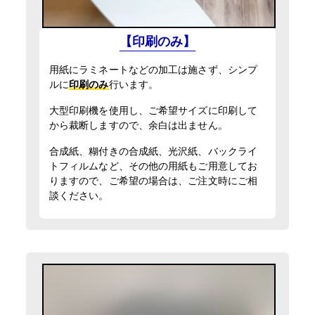
入稿・校了から3時間（要確認）
入稿・校了から3日後発送
円
円
【印刷のみ】
特急便
入稿・校了から3日後発送
激安便
円
激安便
用紙にラミネートなどの加工は施さず、シンプ
16時までの入稿・校了で当日発送
ルに
印刷のみ
行います。
横断幕（屋外用）
円
16時までの入稿・校了で当日発送
通常便
円
トロマット（防炎加工）印刷のみ
通常便
大型印刷機を使用し、ご希望サイズに印刷して
100mm×400mm
(10cm×40cm)
サイズ
から裁断しますので、余白は出ません。
入稿・校了から3時間（要確認）
円
入稿・校了から3時間（要確認）
特急便
円
合成紙、糊付きの合成紙、光沢紙、バックライ
特急便
トフィルムなど、その他の用紙もご用意してお
入稿・校了から3日後発送
円
りますので、ご希望の場合は、ご注文時にご相
激安便
屋外用パネル（UV加工）
談ください。
UVマットラミ＋3mmアルミ複合板
13時までの入稿・校了で当日発送
円
100mm×400mm
通常便
(10cm×40cm)
サイズ
入稿・校了から3時間（要確認）
円
特急便
入稿・校了から3日後発送
円
激安便