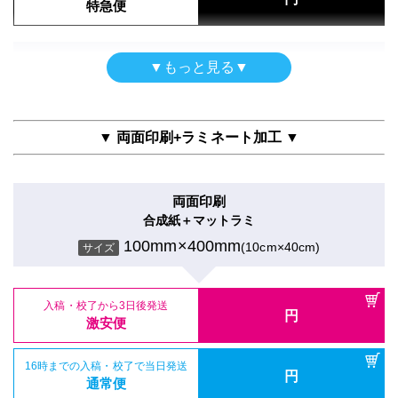
特急便
入稿・校了から3日後発送
円
激安便
屋内用
▼もっと見る▼
半光沢紙＋グロスラミ
16時までの入稿・校了で当日発送
円
通常便
100mm×400mm
(10cm×40cm)
サイズ
▼ 両面印刷+ラミネート加工 ▼
入稿・校了から3時間（要確認）
円
特急便
入稿・校了から3日後発送
円
激安便
両面印刷
ポスター
合成紙＋マットラミ
16時までの入稿・校了で当日発送
円
トレーシングペーパー印刷のみ
通常便
100mm×400mm
(10cm×40cm)
サイズ
100mm×400mm
(10cm×40cm)
サイズ
入稿・校了から3時間（要確認）
円
特急便
入稿・校了から3日後発送
円
入稿・校了から3日後発送
激安便
円
激安便
屋内用（UV加工）
16時までの入稿・校了で当日発送
円
半光沢紙＋UVマットラミ
16時までの入稿・校了で当日発送
通常便
円
通常便