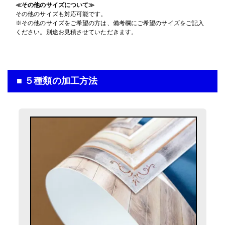
≪その他のサイズについて≫
入稿・校了から3日後発送
その他のサイズも対応可能です。
円
激安便
屋内用パネル
※その他のサイズをご希望の方は、備考欄にご希望のサイズをご記入
屋内用高級パネル（UV加工）
マットラミ＋7mm白スチレンパネル＋フリーカット
ください。別途お見積させていただきます。
UVグロスラミ＋13mm黒ゲータフォーム
13時までの入稿・校了で当日発送
100mm×400mm
(10cm×40cm)
サイズ
円
100mm×400mm
通常便
(10cm×40cm)
サイズ
入稿・校了から3時間（要確認）
■ ５種類の加工方法
入稿・校了から3日後発送
円
円
特急便
入稿・校了から3日後発送
激安便
円
激安便
16時までの入稿・校了で当日発送
横断幕（屋外用）
円
16時までの入稿・校了で当日発送
通常便
円
遮光ターポリン印刷のみ
通常便
100mm×400mm
(10cm×40cm)
サイズ
入稿・校了から3時間（要確認）
円
入稿・校了から3時間（要確認）
特急便
円
特急便
入稿・校了から3日後発送
円
激安便
屋内用パネル
屋外用パネル
グロスラミ＋7mm白スチレンパネル＋フリーカット
マットラミ＋3mmアルミ複合板
13時までの入稿・校了で当日発送
100mm×400mm
(10cm×40cm)
サイズ
円
100mm×400mm
通常便
(10cm×40cm)
サイズ