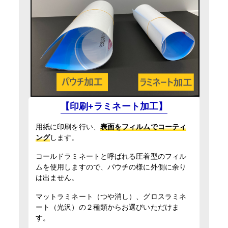
16時までの入稿・校了で当日発送
円
通常便
入稿・校了から3時間（要確認）
円
特急便
【印刷+ラミネート加工】
用紙に印刷を行い、
表面をフィルムでコーティ
ング
します。
コールドラミネートと呼ばれる圧着型のフィル
ムを使用しますので、パウチの様に外側に余り
は出ません。
マットラミネート（つや消し）、グロスラミネ
ート（光沢）の２種類からお選びいただけま
す。