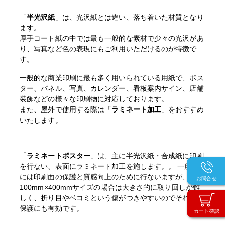
「
半光沢紙
」は、光沢紙とは違い、落ち着いた材質となり
ます。
厚手コート紙の中では最も一般的な素材で少々の光沢があ
り、写真など色の表現にもご利用いただけるのが特徴で
す。
一般的な商業印刷に最も多く用いられている用紙で、ポス
ター、パネル、写真、カレンダー、看板案内サイン、店舗
装飾などの様々な印刷物に対応しております。
また、屋外で使用する際は「
ラミネート加工
」をおすすめ
いたします。
「
ラミネートポスター
」は、主に半光沢紙・合成紙に印刷
を行ない、表面にラミネート加工を施します。。 一般的
には印刷面の保護と質感向上のために行ないますが、
お問合せ
100mm×400mmサイズの場合は大きさ的に取り回しが難
しく、折り目やベコミという傷がつきやすいのでそれらの
保護にも有効です。
カート確認