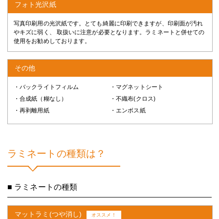
フォト光沢紙
写真印刷用の光沢紙です。とても綺麗に印刷できますが、印刷面が汚れ
やキズに弱く、 取扱いに注意が必要となります。ラミネートと併せての
使用をお勧めしております。
その他
・バックライトフィルム
・マグネットシート
・合成紙（糊なし）
・不織布(クロス)
・再剥離用紙
・エンボス紙
ラミネートの種類は？
■ ラミネートの種類
マットラミ(つや消し)
オススメ！