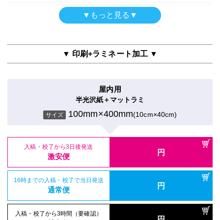
ポスター
▼もっと見る▼
光沢紙印刷のみ
100mm×400mm
(10cm×40cm)
サイズ
▼ 印刷+ラミネート加工 ▼
入稿・校了から3日後発送
円
激安便
屋内用
半光沢紙＋マットラミ
16時までの入稿・校了で当日発送
円
通常便
100mm×400mm
(10cm×40cm)
サイズ
入稿・校了から3時間（要確認）
円
特急便
入稿・校了から3日後発送
円
激安便
ポスター
16時までの入稿・校了で当日発送
円
エンボス半光沢印刷のみ
通常便
100mm×400mm
(10cm×40cm)
サイズ
入稿・校了から3時間（要確認）
円