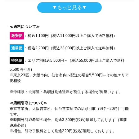
16時までの入稿・校了で当日発送
屋内用パネル（ラミネートなし）
横断幕（屋外用）
円
16時までの入稿・校了で当日発送
▼もっと見る▼
通常便
円
光沢紙＋7mm黒スチレンパネル
ターポリン印刷のみ
通常便
100mm×400mm
(10cm×40cm)
100mm×400mm
サイズ
(10cm×40cm)
サイズ
入稿・校了から3時間（要確認）
円
≪送料について≫
入稿・校了から3時間（要確認）
特急便
円
特急便
激安便
：税込1,100円（税込11,000円以上ご購入で送料無料）
入稿・校了から3日後発送
入稿・校了から3日後発送
円
円
激安便
激安便
屋内用パネル
通常便
：税込2,200円（税込33,000円以上ご購入で送料無料）
屋内用高級パネル（UV加工）
グロスラミ＋5mm白スチレンパネル＋フリーカット
UVマットラミ＋13mm黒ゲータフォーム
特急便
：エリア別税込5,500円～（税込55,000円以上ご購入で送料
16時までの入稿・校了で当日発送
13時までの入稿・校了で当日発送
100mm×400mm
(10cm×40cm)
円
サイズ
円
通常便
100mm×400mm
通常便
(10cm×40cm)
サイズ
5,500円引き)
※東京23区、大阪市内、仙台市内へ配送の場合5,500円～その他エリア
要相談
入稿・校了から3時間（要確認）
入稿・校了から3時間（要確認）
入稿・校了から3日後発送
円
円
円
特急便
特急便
入稿・校了から3日後発送
激安便
※沖縄県・北海道・島嶼は別途送料が発生する場合が御座います。
円
激安便
≪店頭引取について≫
16時までの入稿・校了で当日発送
横断幕（屋外用）
円
東京営業所、大阪営業所、仙台営業所での店頭引取（9時～20時）可能
16時までの入稿・校了で当日発送
通常便
円
です。
メッシュターポリン印刷のみ
通常便
※時間外引取希望の場合、別途3,300円(税込)頂戴しております（事前
100mm×400mm
(10cm×40cm)
サイズ
連絡必須）
入稿・校了から3時間（要確認）
円
※梱包、引取手数料として別途220円(税込)頂戴しております。
入稿・校了から3時間（要確認）
特急便
円
特急便