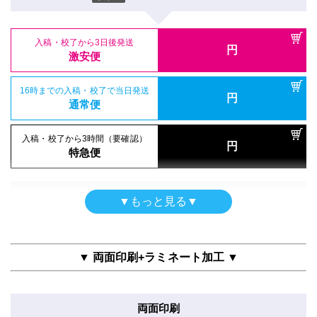
入稿・校了から3時間（要確認）
円
特急便
入稿・校了から3日後発送
円
激安便
ポスター
16時までの入稿・校了で当日発送
円
エンボス半光沢印刷のみ
通常便
200mm×200mm
サイズ
入稿・校了から3時間（要確認）
円
特急便
入稿・校了から3日後発送
円
激安便
屋内用
▼もっと見る▼
半光沢紙＋グロスラミ
16時までの入稿・校了で当日発送
円
通常便
200mm×200mm
サイズ
▼ 両面印刷+ラミネート加工 ▼
入稿・校了から3時間（要確認）
円
特急便
入稿・校了から3日後発送
円
激安便
両面印刷