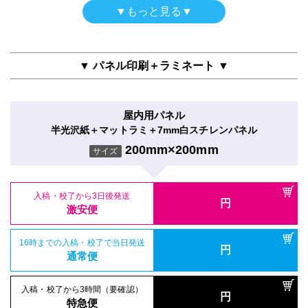
屋内用パネル（ラミネートなし）
▼もっと見る▼
ガラス内貼用シール
半光沢紙＋5mm白スチレンパネル
16時までの入稿・校了で当日発送
半屋外用（UV加工）
円
合成紙＋両面タックラミ
通常便
200mm×200mm
サイズ
合成紙＋UVグロスラミ
200mm×200mm
サイズ
200mm×200mm
サイズ
▼ パネル印刷＋ラミネート ▼
入稿・校了から3時間（要確認）
円
特急便
入稿・校了から3日後発送
円
入稿・校了から3日後発送
激安便
円
入稿・校了から3日後発送
激安便
屋内用パネル
円
激安便
電飾フィルム（UV加工）
半光沢紙＋マットラミ＋7mm白スチレンパネル
16時までの入稿・校了で当日発送
円
バックライトフィルム＋UVグロスラミ
16時までの入稿・校了で当日発送
通常便
200mm×200mm
円
サイズ
16時までの入稿・校了で当日発送
通常便
200mm×200mm
円
サイズ
通常便
入稿・校了から3時間（要確認）
円
入稿・校了から3時間（要確認）
特急便
入稿・校了から3日後発送
円
入稿・校了から3時間（要確認）
円
特急便
入稿・校了から3日後発送
激安便
円
円
特急便
激安便
屋内用パネル（ラミネートなし）
16時までの入稿・校了で当日発送
再剥離シール
円
半光沢紙＋7mm白スチレンパネル
16時までの入稿・校了で当日発送
通常便
円
再剥離紙＋マットラミ
通常便
200mm×200mm
サイズ
200mm×200mm
サイズ
入稿・校了から3時間（要確認）
円
入稿・校了から3時間（要確認）
特急便
円