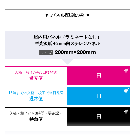
円
16時までの入稿・校了で当日発送
通常便
200mm×200mm
円
消臭抗菌クロスAirWash印刷
サイズ
通常便
200mm×200mm
サイズ
▼ パネル印刷のみ ▼
入稿・校了から3時間（要確認）
円
入稿・校了から3時間（要確認）
特急便
入稿・校了から3日後発送
円
円
特急便
激安便
入稿・校了から3日後発送
屋内用パネル（ラミネートなし）
円
激安便
シールタイプ（UV加工）
半光沢紙＋3mm白スチレンパネル
16時までの入稿・校了で当日発送
半屋外用（UV加工）
円
のり付き合成紙＋UVグロスラミ
通常便
200mm×200mm
サイズ
合成紙＋UVマットラミ
16時までの入稿・校了で当日発送
200mm×200mm
円
サイズ
通常便
200mm×200mm
サイズ
入稿・校了から3時間（要確認）
円
特急便
入稿・校了から3日後発送
入稿・校了から3時間（要確認）
円
入稿・校了から3日後発送
激安便
円
円
特急便
入稿・校了から3日後発送
激安便
円
激安便
電飾フィルム（UV加工）
16時までの入稿・校了で当日発送
円
バックライトフィルム＋UVマットラミ
16時までの入稿・校了で当日発送
通常便
円
16時までの入稿・校了で当日発送
通常便
200mm×200mm
円
サイズ
通常便
入稿・校了から3時間（要確認）
円
入稿・校了から3時間（要確認）
特急便
円
入稿・校了から3時間（要確認）
特急便
入稿・校了から3日後発送
円
円
特急便
激安便