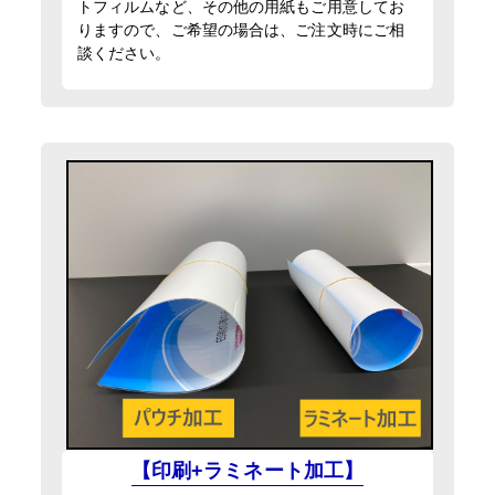
トフィルムなど、その他の用紙もご用意してお
入稿・校了から3日後発送
円
りますので、ご希望の場合は、ご注文時にご相
激安便
談ください。
13時までの入稿・校了で当日発送
円
通常便
入稿・校了から3時間（要確認）
円
特急便
【印刷+ラミネート加工】