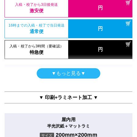
入稿・校了から3日後発送
円
激安便
16時までの入稿・校了で当日発送
円
通常便
入稿・校了から3時間（要確認）
円
特急便
ポスター
▼もっと見る▼
光沢紙印刷のみ
200mm×200mm
サイズ
▼ 印刷+ラミネート加工 ▼
入稿・校了から3日後発送
円
激安便
屋内用
半光沢紙＋マットラミ
16時までの入稿・校了で当日発送
円
通常便
200mm×200mm
サイズ