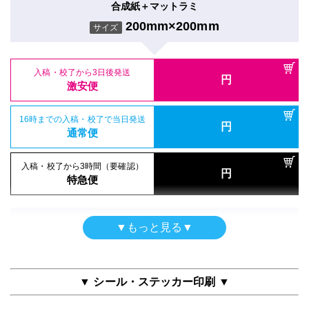
ポスター
合成紙＋マットラミ
16時までの入稿・校了で当日発送
円
トレーシングペーパー印刷のみ
通常便
200mm×200mm
サイズ
200mm×200mm
サイズ
入稿・校了から3時間（要確認）
円
特急便
入稿・校了から3日後発送
円
入稿・校了から3日後発送
激安便
円
激安便
屋内用（UV加工）
16時までの入稿・校了で当日発送
円
半光沢紙＋UVマットラミ
16時までの入稿・校了で当日発送
通常便
円
通常便
200mm×200mm
サイズ
入稿・校了から3時間（要確認）
円
入稿・校了から3時間（要確認）
特急便
円
特急便
入稿・校了から3日後発送
円
激安便
両面印刷
▼もっと見る▼
ポスター
合成紙＋グロスラミ
16時までの入稿・校了で当日発送
円
クラフト紙印刷のみ
通常便
200mm×200mm
サイズ
200mm×200mm
サイズ
▼ シール・ステッカー印刷 ▼
入稿・校了から3時間（要確認）
円
特急便
入稿・校了から3日後発送