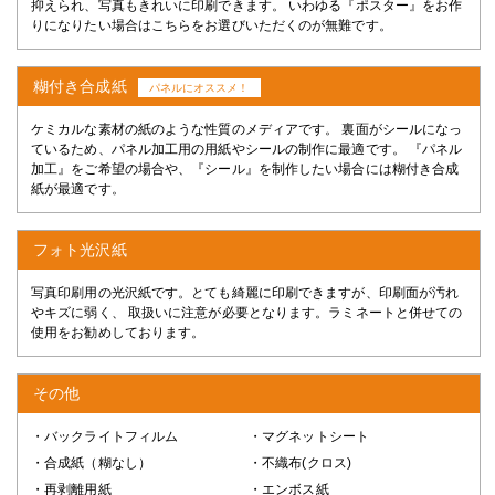
抑えられ、写真もきれいに印刷できます。 いわゆる『ポスター』をお作
りになりたい場合はこちらをお選びいただくのが無難です。
糊付き合成紙
パネルにオススメ！
ケミカルな素材の紙のような性質のメディアです。 裏面がシールになっ
ているため、パネル加工用の用紙やシールの制作に最適です。 『パネル
加工』をご希望の場合や、『シール』を制作したい場合には糊付き合成
紙が最適です。
フォト光沢紙
写真印刷用の光沢紙です。とても綺麗に印刷できますが、印刷面が汚れ
やキズに弱く、 取扱いに注意が必要となります。ラミネートと併せての
使用をお勧めしております。
その他
・バックライトフィルム
・マグネットシート
・合成紙（糊なし）
・不織布(クロス)
・再剥離用紙
・エンボス紙