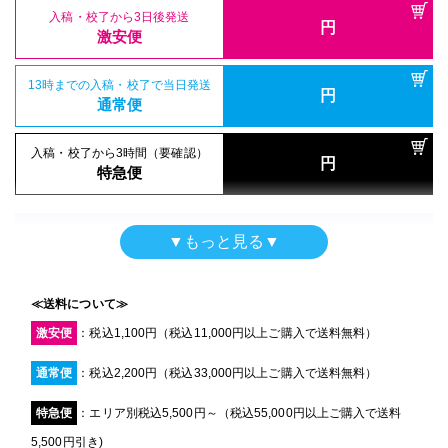
円
特急便
入稿・校了から3日後発送
入稿・校了から3時間（要確認）
円
入稿・校了から3日後発送
激安便
円
円
特急便
入稿・校了から3日後発送
激安便
円
激安便
【白ポール】タペストリー
13時までの入稿・校了で当日発送
円
トロマット
16時までの入稿・校了で当日発送
通常便
円
16時までの入稿・校了で当日発送
通常便
200mm×200mm
円
サイズ
通常便
入稿・校了から3時間（要確認）
円
入稿・校了から3時間（要確認）
特急便
円
入稿・校了から3時間（要確認）
特急便
入稿・校了から3日後発送
円
円
特急便
激安便
横断幕（屋外用）
▼もっと見る▼
屋内用パネル
ターポリン印刷のみ
16時までの入稿・校了で当日発送
屋内用高級パネル（UV加工）
円
マットラミ＋7mm白スチレンパネル＋フリーカット
通常便
200mm×200mm
UVグロスラミ＋13mm黒ゲータフォーム
サイズ
200mm×200mm
サイズ
≪送料について≫
200mm×200mm
サイズ
入稿・校了から3時間（要確認）
激安便
：税込1,100円（税込11,000円以上ご購入で送料無料）
円
特急便
入稿・校了から3日後発送
円
入稿・校了から3日後発送
激安便
通常便
：税込2,200円（税込33,000円以上ご購入で送料無料）
円
入稿・校了から3日後発送
激安便
円
激安便
【黒ポール】タペストリー
特急便
：エリア別税込5,500円～（税込55,000円以上ご購入で送料
13時までの入稿・校了で当日発送
円
トロマット
16時までの入稿・校了で当日発送
通常便
5,500円引き)
円