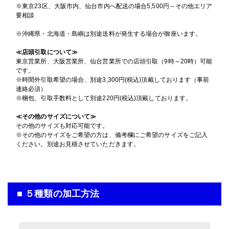
16時までの入稿・校了で当日発送
通常便
200mm×200mm
※東京23区、大阪市内、仙台市内へ配送の場合5,500円～その他エリア
円
サイズ
通常便
要相談
入稿・校了から3時間（要確認）
円
入稿・校了から3時間（要確認）
特急便
円
※沖縄県・北海道・島嶼は別途送料が発生する場合が御座います。
入稿・校了から3時間（要確認）
特急便
入稿・校了から3日後発送
円
円
特急便
激安便
≪店頭引取について≫
横断幕（屋外用）
東京営業所、大阪営業所、仙台営業所での店頭引取（9時～20時）可能
屋内用パネル
です。
メッシュターポリン印刷のみ
16時までの入稿・校了で当日発送
屋外用パネル
円
※時間外引取希望の場合、別途3,300円(税込)頂戴しております（事前
グロスラミ＋7mm白スチレンパネル＋フリーカット
通常便
200mm×200mm
マットラミ＋3mmアルミ複合板
サイズ
連絡必須）
200mm×200mm
サイズ
※梱包、引取手数料として別途220円(税込)頂戴しております。
200mm×200mm
サイズ
入稿・校了から3時間（要確認）
円
≪その他のサイズについて≫
特急便
入稿・校了から3日後発送
その他のサイズも対応可能です。
円
入稿・校了から3日後発送
激安便
円
※その他のサイズをご希望の方は、備考欄にご希望のサイズをご記入
入稿・校了から3日後発送
激安便
円
ください。別途お見積させていただきます。
激安便
13時までの入稿・校了で当日発送
円
16時までの入稿・校了で当日発送
通常便
円
16時までの入稿・校了で当日発送
通常便
円
通常便
入稿・校了から3時間（要確認）
■ ５種類の加工方法
円
入稿・校了から3時間（要確認）
特急便
円
入稿・校了から3時間（要確認）
特急便
円
特急便