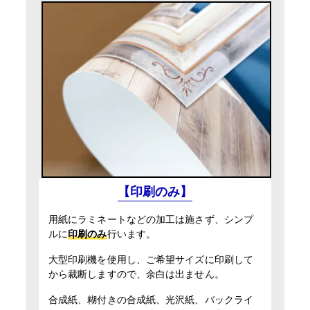
横断幕（屋外用）
遮光ターポリン印刷のみ
屋外用パネル（UV加工）
200mm×200mm
UVマットラミ＋3mmアルミ複合板
サイズ
200mm×200mm
サイズ
入稿・校了から3日後発送
円
激安便
入稿・校了から3日後発送
円
激安便
13時までの入稿・校了で当日発送
円
通常便
16時までの入稿・校了で当日発送
円
通常便
入稿・校了から3時間（要確認）
円
【印刷のみ】
特急便
入稿・校了から3時間（要確認）
円
特急便
用紙にラミネートなどの加工は施さず、シンプ
ルに
印刷のみ
行います。
横断幕（屋外用）
トロマット（防炎加工）印刷のみ
大型印刷機を使用し、ご希望サイズに印刷して
200mm×200mm
サイズ
から裁断しますので、余白は出ません。
合成紙、糊付きの合成紙、光沢紙、バックライ