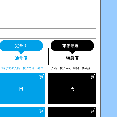
定番！
業界最速！
通常便
特急便
16時までの入稿・校了で当日発送
入稿・校了から3時間（要確認）
円
円