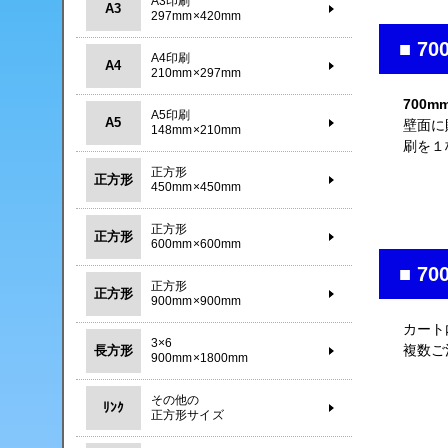
A3印刷
A3
297mm×420mm
■ 7
A4印刷
A4
210mm×297mm
700m
A5印刷
A5
壁面に
148mm×210mm
刷を１
正方形
正方形
450mm×450mm
正方形
正方形
600mm×600mm
■ 7
正方形
正方形
900mm×900mm
カート
3×6
複数ご
長方形
900mm×1800mm
その他の
ﾘﾝｸ
正方形サイズ