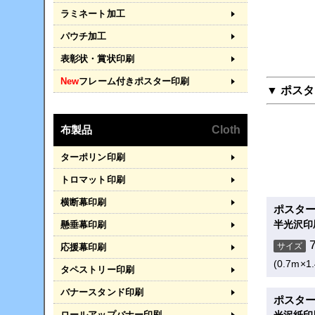
ラミネート加工
パウチ加工
表彰状・賞状印刷
New
フレーム付きポスター印刷
▼ ポス
布製品
Cloth
ターポリン印刷
トロマット印刷
横断幕印刷
ポスタ
半光沢印
懸垂幕印刷
サイズ
応援幕印刷
(0.7m×1
タペストリー印刷
バナースタンド印刷
ポスタ
ロールアップバナー印刷