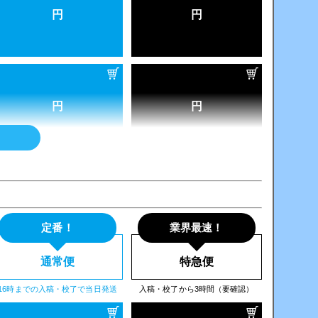
円
円
円
円
円
円
定番！
業界最速！
通常便
特急便
円
円
16時までの入稿・校了で当日発送
入稿・校了から3時間（要確認）