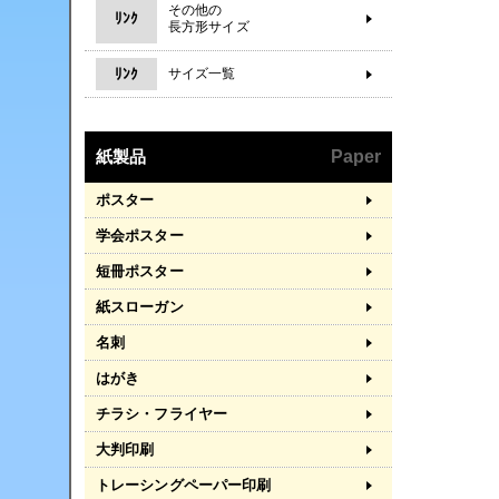
その他の
ﾘﾝｸ
長方形サイズ
ﾘﾝｸ
サイズ一覧
紙製品
Paper
ポスター
学会ポスター
短冊ポスター
紙スローガン
名刺
はがき
チラシ・フライヤー
大判印刷
トレーシングペーパー印刷