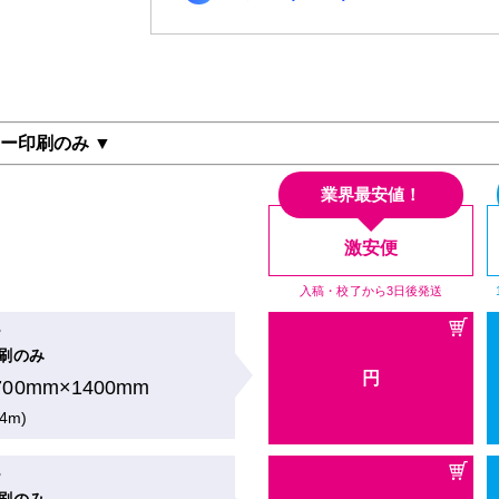
ター印刷のみ ▼
業界最安値！
激安便
入稿・校了から3日後発送
ー
刷のみ
円
700mm×1400mm
.4m)
ー