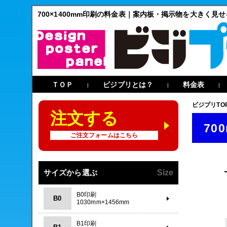
700×1400mm印刷の料金表｜案内板・掲示物を大きく見
ＴＯＰ
ビジプリとは？
料金表
|
|
|
ビジプリTO
注文する
70
ご注文フォームはこちら
サイズから選ぶ
Size
B0印刷
B0
1030mm×1456mm
B1印刷