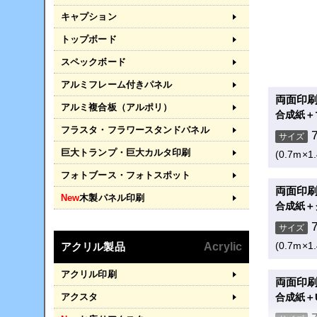
(0.7m×1
キャプション
トップボード
半屋外
合成紙＋
スペックボード
サイズ
アルミフレーム付きパネル
両面印
(0.7m×1
アルミ複合板（アルポリ）
合成紙＋
フラスタ・フラワースタンドパネル
半屋外
サイズ
合成紙＋
巨大トランプ・巨大カルタ印刷
(0.7m×1
サイズ
フォトブース・フォトスポット
両面印
(0.7m×1
New
木製パネル印刷
合成紙＋
半屋外用
サイズ
合成紙＋
(0.7m×1
アクリル製品
Acrylic
サイズ
アクリル印刷
両面印刷
(0.7m×1
合成紙＋
アクスタ