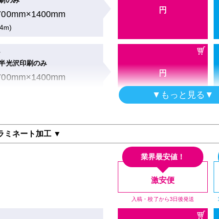
刷のみ
円
700mm×1400mm
.4m)
ー
半光沢印刷のみ
円
700mm×1400mm
.4m)
▼もっと見る▼
ー
ングペーパー印刷のみ
+ラミネート加工 ▼
円
700mm×1400mm
.4m)
業界最安値！
ー
激安便
紙印刷のみ
円
入稿・校了から3日後発送
700mm×1400mm
.4m)