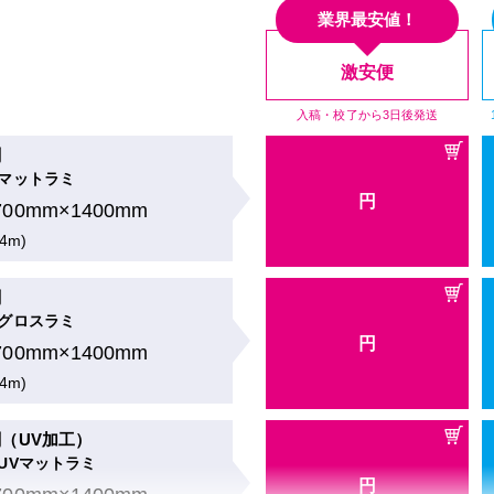
.4m)
業界最安値！
用
激安便
マットラミ
円
入稿・校了から3日後発送
700mm×1400mm
刷
.4m)
マットラミ
円
700mm×1400mm
用
グロスラミ
.4m)
円
700mm×1400mm
刷
.4m)
グロスラミ
円
700mm×1400mm
（UV加工）
UVマットラミ
.4m)
円
700mm×1400mm
（UV加工）
.4m)
UVマットラミ
円