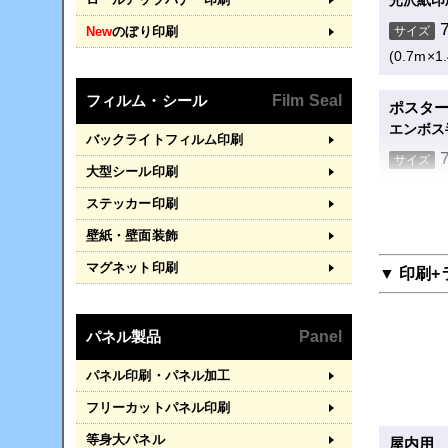
光沢紙印
New
のぼり印刷
サイズ
(0.7m×1
フィルム・シール
Film Seal
ポスタ
エンボス
バックライトフィルム印刷
サイズ
大型シール印刷
(0.7m×1
ステッカー印刷
壁紙・壁面装飾
ポスタ
トレーシ
マグネット印刷
▼ 印刷
サイズ
(0.7m×1
パネル製品
Panel
ポスタ
パネル印刷・パネル加工
クラフト
フリーカットパネル印刷
サイズ
等身大パネル
屋内用
(0.7m×1