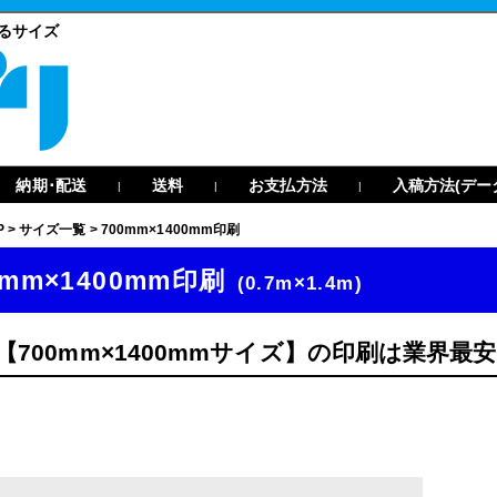
せるサイズ
納期･配送
送料
お支払方法
入稿方法(デー
|
|
|
P
>
サイズ一覧
>
700mm×1400mm印刷
0mm×1400mm印刷
(0.7m×1.4m)
【700mm×1400mmサイズ】の印刷は業界