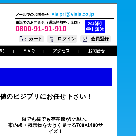
visipri@visia.co.jp
メールでのお問合せ
電話でのお問合せ（通話料無料：全国）
24時間
0800-91-91-910
年中無休
カート
ログイン
会員登録
タ)
ＦＡＱ
アクセス
お問合せ
|
|
|
最安値のビジプリにお任せ下さい！
縦でも横でも存在感が段違い。
案内板・掲示物を大きく見せる700×1400サ
イズ！