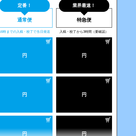
定番！
業界最速！
通常便
特急便
円
円
16時までの入稿・校了で当日発送
入稿・校了から3時間（要確認）
円
円
円
円
円
円
円
円
円
円