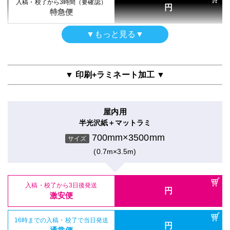
入稿・校了から3時間（要確認）
円
特急便
▼もっと見る▼
ポスター
光沢紙印刷のみ
700mm×3500mm
サイズ
▼ 印刷+ラミネート加工 ▼
(0.7m×3.5m)
屋内用
入稿・校了から3日後発送
円
半光沢紙＋マットラミ
激安便
700mm×3500mm
サイズ
(0.7m×3.5m)
16時までの入稿・校了で当日発送
円
通常便
入稿・校了から3日後発送
入稿・校了から3時間（要確認）
円
円
激安便
特急便
16時までの入稿・校了で当日発送
円
ポスター