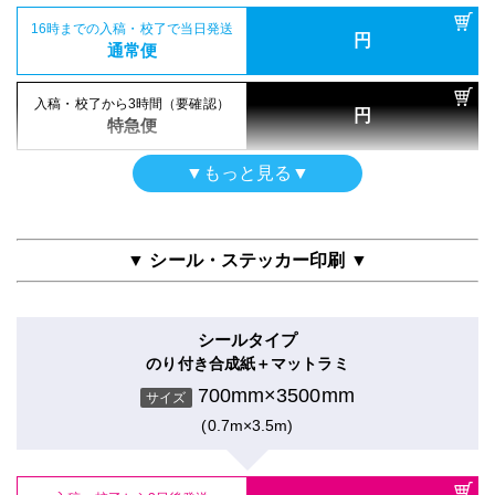
16時までの入稿・校了で当日発送
円
屋内用（UV加工）
通常便
入稿・校了から3日後発送
円
半光沢紙＋UVマットラミ
激安便
700mm×3500mm
入稿・校了から3時間（要確認）
サイズ
円
特急便
(0.7m×3.5m)
16時までの入稿・校了で当日発送
円
通常便
▼もっと見る▼
両面印刷
入稿・校了から3日後発送
入稿・校了から3時間（要確認）
円
合成紙＋グロスラミ
円
激安便
特急便
700mm×3500mm
サイズ
▼ シール・ステッカー印刷 ▼
(0.7m×3.5m)
16時までの入稿・校了で当日発送
円
ポスター
通常便
クラフト紙印刷のみ
シールタイプ
700mm×3500mm
入稿・校了から3日後発送
入稿・校了から3時間（要確認）
サイズ
円
のり付き合成紙＋マットラミ
円
激安便
特急便
(0.7m×3.5m)
700mm×3500mm
サイズ
(0.7m×3.5m)
16時までの入稿・校了で当日発送
円
屋内用（UV加工）
通常便
入稿・校了から3日後発送
円
半光沢紙＋UVグロスラミ
激安便