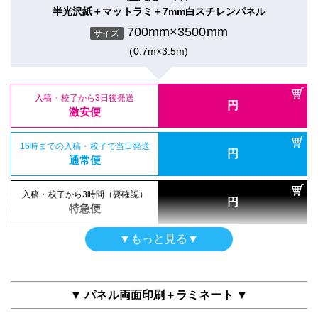
700mm×3500mm
入稿・校了から3日後発送
入稿・校了から3時間（要確認）
サイズ
円
半光沢紙＋マットラミ＋7mm白スチレンパネル
円
激安便
特急便
(0.7m×3.5m)
700mm×3500mm
サイズ
半屋外用（UV加工）
合成紙＋UVグロスラミ
(0.7m×3.5m)
16時までの入稿・校了で当日発送
円
電飾フィルム（UV加工）
通常便
700mm×3500mm
入稿・校了から3日後発送
サイズ
円
バックライトフィルム＋UVグロスラミ
激安便
(0.7m×3.5m)
700mm×3500mm
入稿・校了から3日後発送
入稿・校了から3時間（要確認）
サイズ
円
円
激安便
特急便
(0.7m×3.5m)
16時までの入稿・校了で当日発送
円
通常便
入稿・校了から3日後発送
円
16時までの入稿・校了で当日発送
激安便
円
屋内用パネル（ラミネートなし）
通常便
入稿・校了から3日後発送
入稿・校了から3時間（要確認）
円
半光沢紙＋7mm白スチレンパネル
円
激安便
特急便
16時までの入稿・校了で当日発送
700mm×3500mm
円
入稿・校了から3時間（要確認）
サイズ
通常便
円
特急便
(0.7m×3.5m)
16時までの入稿・校了で当日発送
円
再剥離シール
通常便
入稿・校了から3時間（要確認）
▼もっと見る▼
再剥離紙＋マットラミ
円
特急便
屋内用パネル
700mm×3500mm
入稿・校了から3日後発送
入稿・校了から3時間（要確認）
サイズ
円
半光沢紙＋グロスラミ＋7mm白スチレンパネル
円
激安便
特急便
(0.7m×3.5m)
700mm×3500mm
サイズ
▼ パネル両面印刷＋ラミネート ▼
(0.7m×3.5m)
16時までの入稿・校了で当日発送
円