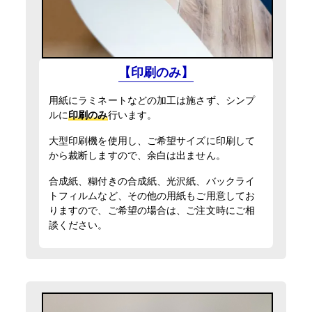
入稿・校了から3時間（要確認）
円
特急便
入稿・校了から3日後発送
円
激安便
屋外用パネル（UV加工）
【印刷のみ】
UVマットラミ＋3mmアルミ複合板
13時までの入稿・校了で当日発送
円
通常便
用紙にラミネートなどの加工は施さず、シンプ
700mm×3500mm
サイズ
ルに
印刷のみ
行います。
(0.7m×3.5m)
入稿・校了から3時間（要確認）
円
大型印刷機を使用し、ご希望サイズに印刷して
特急便
から裁断しますので、余白は出ません。
入稿・校了から3日後発送
円
合成紙、糊付きの合成紙、光沢紙、バックライ
激安便
横断幕（屋外用）
トフィルムなど、その他の用紙もご用意してお
トロマット（防炎加工）印刷のみ
りますので、ご希望の場合は、ご注文時にご相
16時までの入稿・校了で当日発送
700mm×3500mm
円
談ください。
サイズ
通常便
(0.7m×3.5m)
入稿・校了から3時間（要確認）
円
特急便
入稿・校了から3日後発送
円
激安便