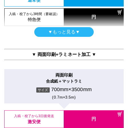
通常便
エンボス半光沢印刷のみ
700mm×3500mm
入稿・校了から3時間（要確認）
サイズ
円
特急便
(0.7m×3.5m)
▼もっと見る▼
屋内用
入稿・校了から3日後発送
円
半光沢紙＋グロスラミ
激安便
700mm×3500mm
サイズ
▼ 両面印刷+ラミネート加工 ▼
(0.7m×3.5m)
16時までの入稿・校了で当日発送
円
通常便
両面印刷
入稿・校了から3日後発送
入稿・校了から3時間（要確認）
円
合成紙＋マットラミ
円
激安便
特急便
700mm×3500mm
サイズ
(0.7m×3.5m)
16時までの入稿・校了で当日発送
円
ポスター
通常便
トレーシングペーパー印刷のみ
700mm×3500mm
入稿・校了から3日後発送
入稿・校了から3時間（要確認）
サイズ
円
円
激安便
特急便
(0.7m×3.5m)