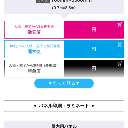
サイズ
ポスター
通常便
消臭抗菌クロスAirWash印刷
(0.7m×3.5m)
16時までの入稿・校了で当日発送
円
シールタイプ（UV加工）
通常便
700mm×3500mm
入稿・校了から3時間（要確認）
サイズ
のり付き合成紙＋UVグロスラミ
円
特急便
(0.7m×3.5m)
700mm×3500mm
入稿・校了から3日後発送
入稿・校了から3時間（要確認）
サイズ
円
円
激安便
特急便
(0.7m×3.5m)
半屋外用（UV加工）
入稿・校了から3日後発送
円
合成紙＋UVマットラミ
16時までの入稿・校了で当日発送
激安便
円
電飾フィルム（UV加工）
通常便
700mm×3500mm
入稿・校了から3日後発送
サイズ
円
バックライトフィルム＋UVマットラミ
激安便
(0.7m×3.5m)
16時までの入稿・校了で当日発送
700mm×3500mm
円
入稿・校了から3時間（要確認）
サイズ
通常便
円
特急便
(0.7m×3.5m)
16時までの入稿・校了で当日発送
円
通常便
入稿・校了から3日後発送
入稿・校了から3時間（要確認）
▼もっと見る▼
円
円
激安便
特急便
屋内用パネル（ラミネートなし）
入稿・校了から3日後発送
入稿・校了から3時間（要確認）
円
半光沢紙＋5mm白スチレンパネル
円
激安便
特急便
16時までの入稿・校了で当日発送
700mm×3500mm
円
サイズ
通常便
▼ パネル印刷＋ラミネート ▼
(0.7m×3.5m)
16時までの入稿・校了で当日発送
円
ガラス内貼用シール
通常便
入稿・校了から3時間（要確認）
合成紙＋両面タックラミ
円
特急便
屋内用パネル