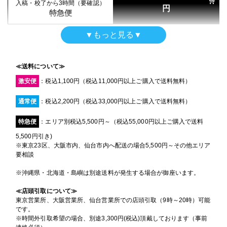
700mm×3500mm
円
入稿・校了から3時間（要確認）
サイズ
通常便
円
特急便
(0.7m×3.5m)
16時までの入稿・校了で当日発送
円
通常便
入稿・校了から3日後発送
入稿・校了から3時間（要確認）
▼もっと見る▼
円
円
激安便
特急便
横断幕（屋外用）
入稿・校了から3日後発送
入稿・校了から3時間（要確認）
円
ターポリン印刷のみ
円
激安便
特急便
16時までの入稿・校了で当日発送
≪送料について≫
700mm×3500mm
円
サイズ
通常便
激安便
：税込1,100円（税込11,000円以上ご購入で送料無料）
(0.7m×3.5m)
16時までの入稿・校了で当日発送
円
屋内用パネル
通常便
入稿・校了から3時間（要確認）
通常便
：税込2,200円（税込33,000円以上ご購入で送料無料）
マットラミ＋7mm白スチレンパネル＋フリーカット
円
特急便
700mm×3500mm
入稿・校了から3日後発送
入稿・校了から3時間（要確認）
サイズ
円
特急便
：エリア別税込5,500円～（税込55,000円以上ご購入で送料
円
激安便
特急便
(0.7m×3.5m)
5,500円引き)
屋内用高級パネル（UV加工）
※東京23区、大阪市内、仙台市内へ配送の場合5,500円～その他エリア
UVグロスラミ＋13mm黒ゲータフォーム
13時までの入稿・校了で当日発送
要相談
円
【黒ポール】タペストリー
通常便
700mm×3500mm
入稿・校了から3日後発送
サイズ
円
トロマット
※沖縄県・北海道・島嶼は別途送料が発生する場合が御座います。
激安便
(0.7m×3.5m)
700mm×3500mm
入稿・校了から3時間（要確認）
サイズ
円
≪店頭引取について≫
特急便
(0.7m×3.5m)
16時までの入稿・校了で当日発送
東京営業所、大阪営業所、仙台営業所での店頭引取（9時～20時）可能
円
通常便
です。
入稿・校了から3日後発送
円
※時間外引取希望の場合、別途3,300円(税込)頂戴しております（事前
激安便
横断幕（屋外用）