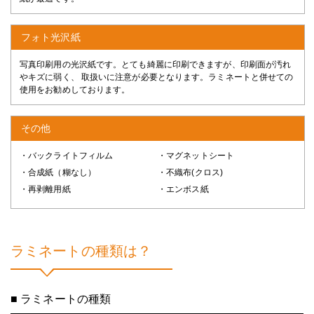
フォト光沢紙
写真印刷用の光沢紙です。とても綺麗に印刷できますが、印刷面が汚れ
やキズに弱く、 取扱いに注意が必要となります。ラミネートと併せての
使用をお勧めしております。
その他
・バックライトフィルム
・マグネットシート
・合成紙（糊なし）
・不織布(クロス)
・再剥離用紙
・エンボス紙
ラミネートの種類は？
■ ラミネートの種類