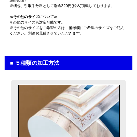
連絡必須）
入稿・校了から3日後発送
入稿・校了から3時間（要確認）
円
※梱包、引取手数料として別途220円(税込)頂戴しております。
メッシュターポリン印刷のみ
円
激安便
特急便
16時までの入稿・校了で当日発送
700mm×3500mm
円
サイズ
≪その他のサイズについて≫
通常便
その他のサイズも対応可能です。
(0.7m×3.5m)
16時までの入稿・校了で当日発送
円
※その他のサイズをご希望の方は、備考欄にご希望のサイズをご記入
屋内用パネル
通常便
入稿・校了から3時間（要確認）
ください。別途お見積させていただきます。
グロスラミ＋7mm白スチレンパネル＋フリーカット
円
特急便
700mm×3500mm
入稿・校了から3日後発送
入稿・校了から3時間（要確認）
サイズ
円
円
激安便
特急便
(0.7m×3.5m)
屋外用パネル
■ ５種類の加工方法
マットラミ＋3mmアルミ複合板
13時までの入稿・校了で当日発送
円
通常便
700mm×3500mm
入稿・校了から3日後発送
サイズ
円
激安便
(0.7m×3.5m)
入稿・校了から3時間（要確認）
円
特急便
16時までの入稿・校了で当日発送
円
通常便
入稿・校了から3日後発送
円
激安便
横断幕（屋外用）
入稿・校了から3時間（要確認）
遮光ターポリン印刷のみ
円
特急便
16時までの入稿・校了で当日発送
700mm×3500mm
円
サイズ
通常便
(0.7m×3.5m)