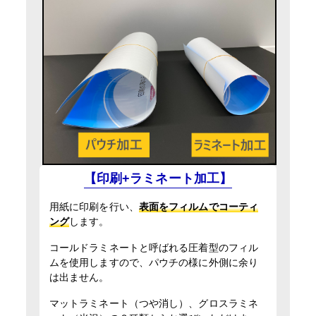
13時までの入稿・校了で当日発送
円
通常便
入稿・校了から3時間（要確認）
円
特急便
【印刷+ラミネート加工】
用紙に印刷を行い、
表面をフィルムでコーティ
ング
します。
コールドラミネートと呼ばれる圧着型のフィル
ムを使用しますので、パウチの様に外側に余り
は出ません。
マットラミネート（つや消し）、グロスラミネ