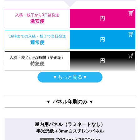
通常便
入稿・校了から3日後発送
入稿・校了から3時間（要確認）
円
合成紙＋UVグロスラミ
円
激安便
特急便
700mm×3500mm
入稿・校了から3日後発送
入稿・校了から3時間（要確認）
サイズ
円
円
激安便
特急便
(0.7m×3.5m)
16時までの入稿・校了で当日発送
円
ポスター
通常便
和紙印刷のみ
16時までの入稿・校了で当日発送
円
シールタイプ（UV加工）
通常便
700mm×3500mm
入稿・校了から3日後発送
入稿・校了から3時間（要確認）
サイズ
円
のり付き合成紙＋UVマットラミ
円
激安便
特急便
(0.7m×3.5m)
700mm×3500mm
入稿・校了から3時間（要確認）
サイズ
円
特急便
(0.7m×3.5m)
16時までの入稿・校了で当日発送
円
半屋外用
通常便
入稿・校了から3日後発送
▼もっと見る▼
円
合成紙＋グロスラミ
激安便
電飾フィルム
700mm×3500mm
入稿・校了から3日後発送
入稿・校了から3時間（要確認）
サイズ
円
バックライト＋グロスラミ
円
激安便
特急便
(0.7m×3.5m)
16時までの入稿・校了で当日発送
700mm×3500mm
円
サイズ
通常便
▼ パネル印刷のみ ▼
(0.7m×3.5m)
16時までの入稿・校了で当日発送
円
通常便
入稿・校了から3日後発送
入稿・校了から3時間（要確認）
円
円
激安便
特急便
屋内用パネル（ラミネートなし）
入稿・校了から3日後発送
入稿・校了から3時間（要確認）
円
半光沢紙＋3mm白スチレンパネル
円
激安便
特急便
16時までの入稿・校了で当日発送
700mm×3500mm
円