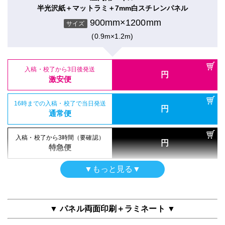
900mm×1200mm
入稿・校了から3日後発送
入稿・校了から3時間（要確認）
サイズ
円
半光沢紙＋マットラミ＋7mm白スチレンパネル
円
激安便
特急便
(0.9m×1.2m)
900mm×1200mm
サイズ
半屋外用（UV加工）
合成紙＋UVグロスラミ
(0.9m×1.2m)
16時までの入稿・校了で当日発送
円
電飾フィルム（UV加工）
通常便
900mm×1200mm
入稿・校了から3日後発送
サイズ
円
バックライトフィルム＋UVグロスラミ
激安便
(0.9m×1.2m)
900mm×1200mm
入稿・校了から3日後発送
入稿・校了から3時間（要確認）
サイズ
円
円
激安便
特急便
(0.9m×1.2m)
16時までの入稿・校了で当日発送
円
通常便
入稿・校了から3日後発送
円
16時までの入稿・校了で当日発送
激安便
円
屋内用パネル（ラミネートなし）
通常便
入稿・校了から3日後発送
入稿・校了から3時間（要確認）
円
半光沢紙＋7mm白スチレンパネル
円
激安便
特急便
16時までの入稿・校了で当日発送
900mm×1200mm
円
入稿・校了から3時間（要確認）
サイズ
通常便
円
特急便
(0.9m×1.2m)
16時までの入稿・校了で当日発送
円
再剥離シール
通常便
入稿・校了から3時間（要確認）
▼もっと見る▼
再剥離紙＋マットラミ
円
特急便
屋内用パネル
900mm×1200mm
入稿・校了から3日後発送
入稿・校了から3時間（要確認）
サイズ
円
半光沢紙＋グロスラミ＋7mm白スチレンパネル
円
激安便
特急便
(0.9m×1.2m)
900mm×1200mm
サイズ
▼ パネル両面印刷＋ラミネート ▼
(0.9m×1.2m)
16時までの入稿・校了で当日発送
円