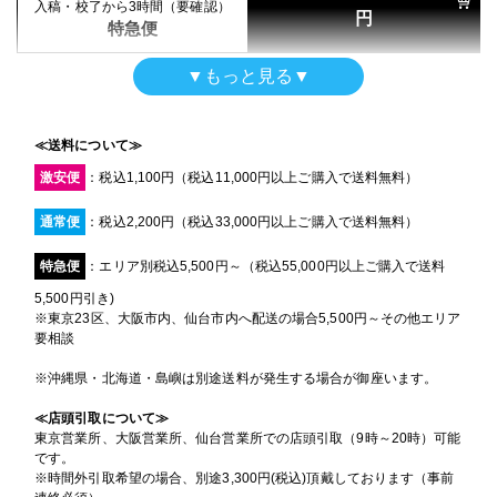
900mm×1200mm
円
入稿・校了から3時間（要確認）
サイズ
通常便
円
特急便
(0.9m×1.2m)
16時までの入稿・校了で当日発送
円
通常便
入稿・校了から3日後発送
入稿・校了から3時間（要確認）
▼もっと見る▼
円
円
激安便
特急便
横断幕（屋外用）
入稿・校了から3日後発送
入稿・校了から3時間（要確認）
円
ターポリン印刷のみ
円
激安便
特急便
16時までの入稿・校了で当日発送
≪送料について≫
900mm×1200mm
円
サイズ
通常便
激安便
：税込1,100円（税込11,000円以上ご購入で送料無料）
(0.9m×1.2m)
16時までの入稿・校了で当日発送
円
屋内用パネル
通常便
入稿・校了から3時間（要確認）
通常便
：税込2,200円（税込33,000円以上ご購入で送料無料）
マットラミ＋7mm白スチレンパネル＋フリーカット
円
特急便
900mm×1200mm
入稿・校了から3日後発送
入稿・校了から3時間（要確認）
サイズ
円
特急便
：エリア別税込5,500円～（税込55,000円以上ご購入で送料
円
激安便
特急便
(0.9m×1.2m)
5,500円引き)
屋内用高級パネル（UV加工）
※東京23区、大阪市内、仙台市内へ配送の場合5,500円～その他エリア
UVグロスラミ＋13mm黒ゲータフォーム
13時までの入稿・校了で当日発送
要相談
円
【黒ポール】タペストリー
通常便
900mm×1200mm
入稿・校了から3日後発送
サイズ
円
トロマット
※沖縄県・北海道・島嶼は別途送料が発生する場合が御座います。
激安便
(0.9m×1.2m)
900mm×1200mm
入稿・校了から3時間（要確認）
サイズ
円
≪店頭引取について≫
特急便
(0.9m×1.2m)
16時までの入稿・校了で当日発送
東京営業所、大阪営業所、仙台営業所での店頭引取（9時～20時）可能
円
通常便
です。
入稿・校了から3日後発送
円
※時間外引取希望の場合、別途3,300円(税込)頂戴しております（事前
激安便
横断幕（屋外用）