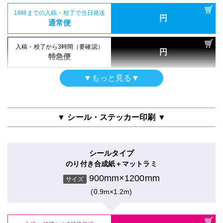
16時までの入稿・校了で当日発送
円
屋内用（UV加工）
通常便
入稿・校了から3日後発送
円
半光沢紙＋UVマットラミ
激安便
900mm×1200mm
入稿・校了から3時間（要確認）
サイズ
円
特急便
(0.9m×1.2m)
16時までの入稿・校了で当日発送
円
通常便
▼もっと見る▼
両面印刷
入稿・校了から3日後発送
入稿・校了から3時間（要確認）
円
合成紙＋グロスラミ
円
激安便
特急便
900mm×1200mm
サイズ
▼ シール・ステッカー印刷 ▼
(0.9m×1.2m)
16時までの入稿・校了で当日発送
円
ポスター
通常便
クラフト紙印刷のみ
シールタイプ
900mm×1200mm
入稿・校了から3日後発送
入稿・校了から3時間（要確認）
サイズ
円
のり付き合成紙＋マットラミ
円
激安便
特急便
(0.9m×1.2m)
900mm×1200mm
サイズ
(0.9m×1.2m)
16時までの入稿・校了で当日発送
円
屋内用（UV加工）
通常便
入稿・校了から3日後発送
円
半光沢紙＋UVグロスラミ
激安便