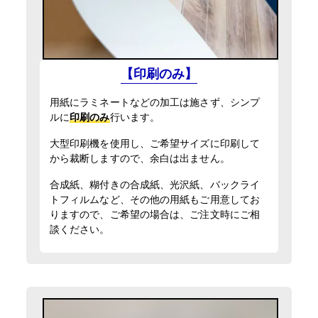
入稿・校了から3時間（要確認）
円
特急便
入稿・校了から3日後発送
円
激安便
屋外用パネル（UV加工）
【印刷のみ】
UVマットラミ＋3mmアルミ複合板
13時までの入稿・校了で当日発送
円
通常便
用紙にラミネートなどの加工は施さず、シンプ
900mm×1200mm
サイズ
ルに
印刷のみ
行います。
(0.9m×1.2m)
入稿・校了から3時間（要確認）
円
大型印刷機を使用し、ご希望サイズに印刷して
特急便
から裁断しますので、余白は出ません。
入稿・校了から3日後発送
円
合成紙、糊付きの合成紙、光沢紙、バックライ
激安便
横断幕（屋外用）
トフィルムなど、その他の用紙もご用意してお
トロマット（防炎加工）印刷のみ
りますので、ご希望の場合は、ご注文時にご相
16時までの入稿・校了で当日発送
900mm×1200mm
円
談ください。
サイズ
通常便
(0.9m×1.2m)
入稿・校了から3時間（要確認）
円
特急便
入稿・校了から3日後発送
円
激安便