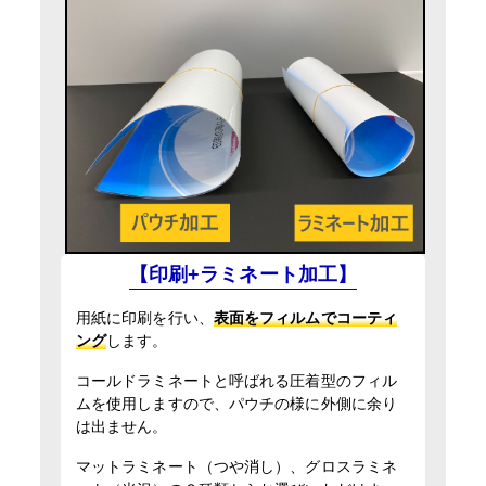
13時までの入稿・校了で当日発送
円
通常便
入稿・校了から3時間（要確認）
円
特急便
【印刷+ラミネート加工】
用紙に印刷を行い、
表面をフィルムでコーティ
ング
します。
コールドラミネートと呼ばれる圧着型のフィル
ムを使用しますので、パウチの様に外側に余り
は出ません。
マットラミネート（つや消し）、グロスラミネ