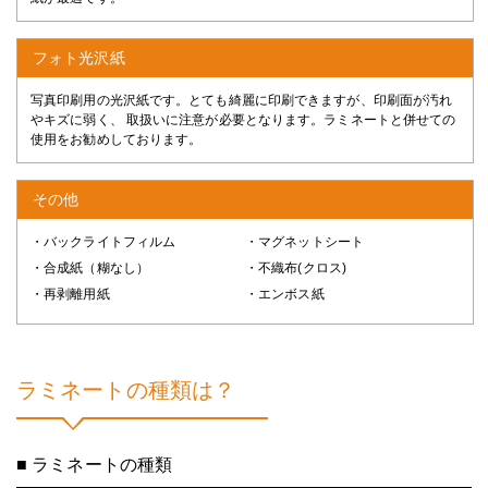
フォト光沢紙
写真印刷用の光沢紙です。とても綺麗に印刷できますが、印刷面が汚れ
やキズに弱く、 取扱いに注意が必要となります。ラミネートと併せての
使用をお勧めしております。
その他
・バックライトフィルム
・マグネットシート
・合成紙（糊なし）
・不織布(クロス)
・再剥離用紙
・エンボス紙
ラミネートの種類は？
■ ラミネートの種類