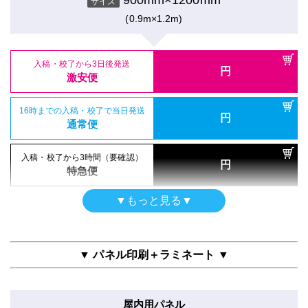
サイズ
ポスター
通常便
消臭抗菌クロスAirWash印刷
(0.9m×1.2m)
16時までの入稿・校了で当日発送
円
シールタイプ（UV加工）
通常便
900mm×1200mm
入稿・校了から3時間（要確認）
サイズ
のり付き合成紙＋UVグロスラミ
円
特急便
(0.9m×1.2m)
900mm×1200mm
入稿・校了から3日後発送
入稿・校了から3時間（要確認）
サイズ
円
円
激安便
特急便
(0.9m×1.2m)
半屋外用（UV加工）
入稿・校了から3日後発送
円
合成紙＋UVマットラミ
16時までの入稿・校了で当日発送
激安便
円
電飾フィルム（UV加工）
通常便
900mm×1200mm
入稿・校了から3日後発送
サイズ
円
バックライトフィルム＋UVマットラミ
激安便
(0.9m×1.2m)
16時までの入稿・校了で当日発送
900mm×1200mm
円
入稿・校了から3時間（要確認）
サイズ
通常便
円
特急便
(0.9m×1.2m)
16時までの入稿・校了で当日発送
円
通常便
入稿・校了から3日後発送
入稿・校了から3時間（要確認）
▼もっと見る▼
円
円
激安便
特急便
屋内用パネル（ラミネートなし）
入稿・校了から3日後発送
入稿・校了から3時間（要確認）
円
半光沢紙＋5mm白スチレンパネル
円
激安便
特急便
16時までの入稿・校了で当日発送
900mm×1200mm
円
サイズ
通常便
▼ パネル印刷＋ラミネート ▼
(0.9m×1.2m)
16時までの入稿・校了で当日発送
円
ガラス内貼用シール
通常便
入稿・校了から3時間（要確認）
合成紙＋両面タックラミ
円
特急便
屋内用パネル