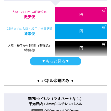
通常便
入稿・校了から3日後発送
入稿・校了から3時間（要確認）
円
合成紙＋UVグロスラミ
円
激安便
特急便
900mm×1200mm
入稿・校了から3日後発送
入稿・校了から3時間（要確認）
サイズ
円
円
激安便
特急便
(0.9m×1.2m)
16時までの入稿・校了で当日発送
円
ポスター
通常便
和紙印刷のみ
16時までの入稿・校了で当日発送
円
シールタイプ（UV加工）
通常便
900mm×1200mm
入稿・校了から3日後発送
入稿・校了から3時間（要確認）
サイズ
円
のり付き合成紙＋UVマットラミ
円
激安便
特急便
(0.9m×1.2m)
900mm×1200mm
入稿・校了から3時間（要確認）
サイズ
円
特急便
(0.9m×1.2m)
16時までの入稿・校了で当日発送
円
半屋外用
通常便
入稿・校了から3日後発送
▼もっと見る▼
円
合成紙＋グロスラミ
激安便
電飾フィルム
900mm×1200mm
入稿・校了から3日後発送
入稿・校了から3時間（要確認）
サイズ
円
バックライト＋グロスラミ
円
激安便
特急便
(0.9m×1.2m)
16時までの入稿・校了で当日発送
900mm×1200mm
円
サイズ
通常便
▼ パネル印刷のみ ▼
(0.9m×1.2m)
16時までの入稿・校了で当日発送
円
通常便
入稿・校了から3日後発送
入稿・校了から3時間（要確認）
円
円
激安便
特急便
屋内用パネル（ラミネートなし）
入稿・校了から3日後発送
入稿・校了から3時間（要確認）
円
半光沢紙＋3mm白スチレンパネル
円
激安便
特急便
16時までの入稿・校了で当日発送
900mm×1200mm
円