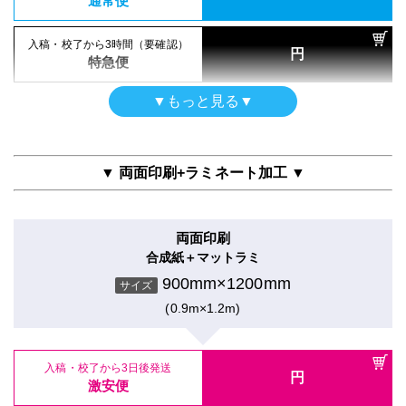
通常便
エンボス半光沢印刷のみ
900mm×1200mm
入稿・校了から3時間（要確認）
サイズ
円
特急便
(0.9m×1.2m)
▼もっと見る▼
屋内用
入稿・校了から3日後発送
円
半光沢紙＋グロスラミ
激安便
900mm×1200mm
サイズ
▼ 両面印刷+ラミネート加工 ▼
(0.9m×1.2m)
16時までの入稿・校了で当日発送
円
通常便
両面印刷
入稿・校了から3日後発送
入稿・校了から3時間（要確認）
円
合成紙＋マットラミ
円
激安便
特急便
900mm×1200mm
サイズ
(0.9m×1.2m)
16時までの入稿・校了で当日発送
円
ポスター
通常便
トレーシングペーパー印刷のみ
900mm×1200mm
入稿・校了から3日後発送
入稿・校了から3時間（要確認）
サイズ
円
円
激安便
特急便
(0.9m×1.2m)