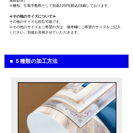
連絡必須）
入稿・校了から3日後発送
入稿・校了から3時間（要確認）
円
※梱包、引取手数料として別途220円(税込)頂戴しております。
メッシュターポリン印刷のみ
円
激安便
特急便
16時までの入稿・校了で当日発送
900mm×1200mm
円
サイズ
≪その他のサイズについて≫
通常便
その他のサイズも対応可能です。
(0.9m×1.2m)
16時までの入稿・校了で当日発送
円
※その他のサイズをご希望の方は、備考欄にご希望のサイズをご記入
屋内用パネル
通常便
入稿・校了から3時間（要確認）
ください。別途お見積させていただきます。
グロスラミ＋7mm白スチレンパネル＋フリーカット
円
特急便
900mm×1200mm
入稿・校了から3日後発送
入稿・校了から3時間（要確認）
サイズ
円
円
激安便
特急便
(0.9m×1.2m)
屋外用パネル
■ ５種類の加工方法
マットラミ＋3mmアルミ複合板
13時までの入稿・校了で当日発送
円
通常便
900mm×1200mm
入稿・校了から3日後発送
サイズ
円
激安便
(0.9m×1.2m)
入稿・校了から3時間（要確認）
円
特急便
16時までの入稿・校了で当日発送
円
通常便
入稿・校了から3日後発送
円
激安便
横断幕（屋外用）
入稿・校了から3時間（要確認）
遮光ターポリン印刷のみ
円
特急便
16時までの入稿・校了で当日発送
900mm×1200mm
円
サイズ
通常便
(0.9m×1.2m)