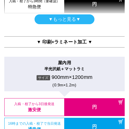
入稿・校了から3時間（要確認）
円
特急便
▼もっと見る▼
ポスター
光沢紙印刷のみ
900mm×1200mm
サイズ
▼ 印刷+ラミネート加工 ▼
(0.9m×1.2m)
屋内用
入稿・校了から3日後発送
円
半光沢紙＋マットラミ
激安便
900mm×1200mm
サイズ
(0.9m×1.2m)
16時までの入稿・校了で当日発送
円
通常便
入稿・校了から3日後発送
入稿・校了から3時間（要確認）
円
円
激安便
特急便
16時までの入稿・校了で当日発送
円
ポスター