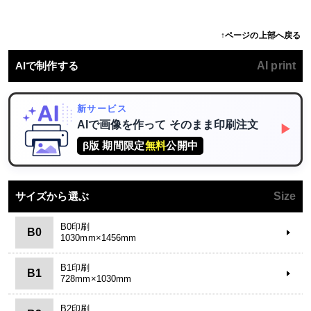
↑ページの上部へ戻る
AIで制作する
AI print
新サービス
AIで画像を作って
そのまま印刷注文
▶
β版 期間限定
無料
公開中
サイズから選ぶ
Size
B0印刷
B0
1030mm×1456mm
B1印刷
B1
728mm×1030mm
B2印刷