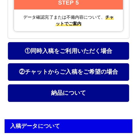
STEP 5
B4(257mm×364mm)
サイズ
データ確認完了または不備内容について、
チャ
その他の仕様
▶
ットでご案内
入稿・校了から3日後発送
激安便
円
①同時入稿をご利用いただく場合
16時までの入稿・校了で当日発送
通常便
円
②チャットからご入稿をご希望の場合
入稿・校了から3時間（要確認）
納品について
特急便
円
入稿データについて
B5サイズ パネル(白)