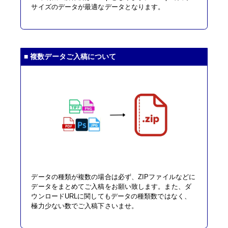
特急便
サイズのデータが最適なデータとなります。
円
■ 複数データご入稿について
A1サイズ パネル(白)
半光沢紙＋マットラミ＋7mmスチレンパネル
A1(594mm×841mm)
サイズ
その他の仕様
▶
入稿・校了から3日後発送
激安便
円
データの種類が複数の場合は必ず、ZIPファイルなどに
16時までの入稿・校了で当日発送
データをまとめてご入稿をお願い致します。また、ダ
通常便
円
ウンロードURLに関してもデータの種類数ではなく、
極力少ない数でご入稿下さいませ。