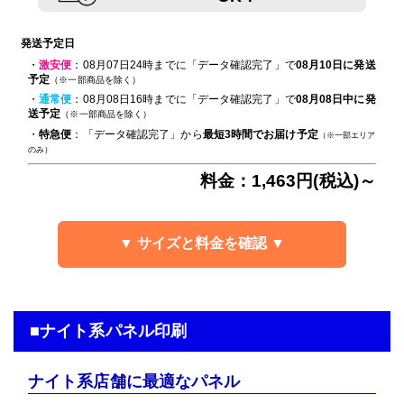
発送予定日
・
激安便
：08月07日24時までに「データ確認完了」で
08月10日に発送
予定
（※一部商品を除く）
・
通常便
：08月08日16時までに「データ確認完了」で
08月08日中に発
送予定
（※一部商品を除く）
・
特急便
：「データ確認完了」から
最短3時間でお届け予定
（※一部エリア
のみ）
料金：1,463円(税込)～
▼ サイズと料金を確認 ▼
■ナイト系パネル印刷
ナイト系店舗に最適なパネル