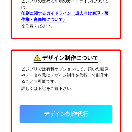
ビジプリの定める印刷のガイドラインについて
は、
入稿・校了から3時間（要確認）
印刷に関するガイドライン（成人向け表現・著
特急便
円
作権・肖像権について）
をご覧ください。
A3サイズ パネル(白)
半光沢紙＋マットラミ＋7mmスチレンパネル
デザイン制作について
A3(297mm×420mm)
サイズ
ビジプリでは有料オプションにて、頂いた画像
やデータを元にデザイン制作を代行して制作す
その他の仕様
▶
ることも可能です。
入稿・校了から3日後発送
詳しくは下記をご覧下さい。
激安便
円
デザイン制作代行
16時までの入稿・校了で当日発送
通常便
円