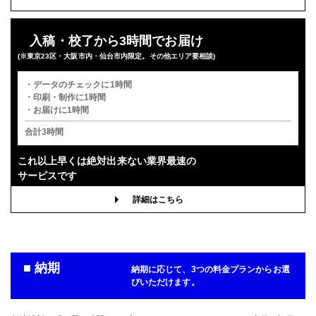
900mm×900mm
サイズ
入稿・校了から3時間でお届け
その他の仕様
▶
(※東京23区・大阪市内・仙台市内限定。その他エリア要相談)
入稿・校了から3日後発送
激安便
円
・データのチェックに1時間
・印刷・制作に1時間
・お届けに1時間
合計3時間
16時までの入稿・校了で当日発送
通常便
円
これ以上早くは
絶対出来ない業界最速の
サービスです
詳細はこちら
入稿・校了から3時間（要確認）
特急便
円
■ 納期
納期に応じて、3つの料金プランからお選
びいただけます。
1200角サイズ パネル(白)
半光沢紙＋マットラミ＋7mmスチレンパネル