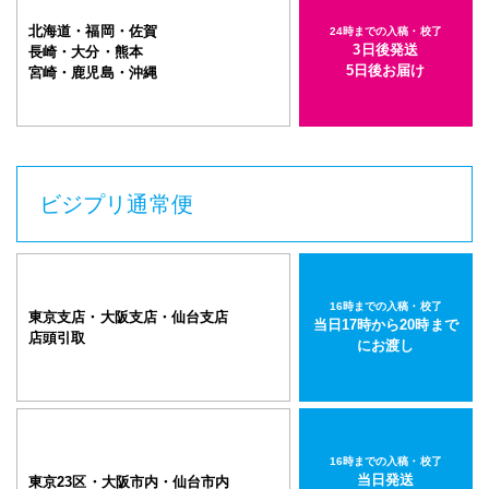
長方形サイズ パネル(白)
北海道・福岡・佐賀
24時までの入稿・校了
半光沢紙＋マットラミ＋7mmスチレンパネル
3日後発送
長崎・大分・熊本
5日後お届け
宮崎・鹿児島・沖縄
900mm×1800mm
サイズ
その他の仕様
▶
入稿・校了から3日後発送
激安便
円
ビジプリ通常便
16時までの入稿・校了で当日発送
通常便
円
16時までの入稿・校了
東京支店・大阪支店・仙台支店
当日17時から20時まで
店頭引取
にお渡し
入稿・校了から3時間（要確認）
特急便
円
16時までの入稿・校了
当日発送
東京23区・大阪市内・仙台市内