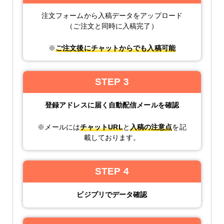
B3(364mm×515mm)
サイズ
注文フォームから入稿データをアップロード
その他の仕様
▶
（ご注文と同時に入稿完了）
入稿・校了から3日後発送
激安便
※
ご注文後にチャットからでも入稿可能
円
STEP 3
16時までの入稿・校了で当日発送
通常便
円
登録アドレスに届く自動配信メールを確認
※メールには
チャットURL
と
入稿の注意点
を記
載しております。
入稿・校了から3時間（要確認）
特急便
円
STEP 4
ビジプリでデータ確認
B4サイズ パネル(白)
半光沢紙＋マットラミ＋7mmスチレンパネル