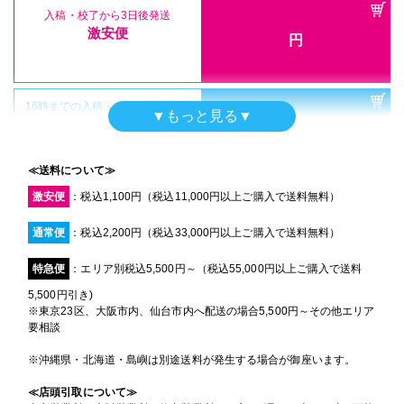
入稿・校了から3日後発送
激安便
円
16時までの入稿・校了で当日発送
▼もっと見る▼
通常便
円
≪送料について≫
激安便
：税込1,100円（税込11,000円以上ご購入で送料無料）
入稿・校了から3時間（要確認）
特急便
円
通常便
：税込2,200円（税込33,000円以上ご購入で送料無料）
特急便
：エリア別税込5,500円～（税込55,000円以上ご購入で送料
5,500円引き)
※東京23区、大阪市内、仙台市内へ配送の場合5,500円～その他エリア
B1サイズ パネル(白)
要相談
半光沢紙＋マットラミ＋7mmスチレンパネル
※沖縄県・北海道・島嶼は別途送料が発生する場合が御座います。
B1(728mm×1030mm)
サイズ
≪店頭引取について≫