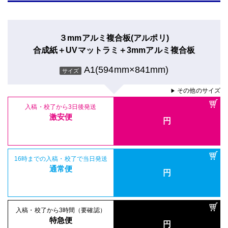
３mmアルミ複合板(アルポリ)
合成紙＋UVマットラミ＋3mmアルミ複合板
A1(594mm×841mm)
サイズ
その他のサイズ
▶
入稿・校了から3日後発送
激安便
円
16時までの入稿・校了で当日発送
通常便
円
入稿・校了から3時間（要確認）
特急便
円