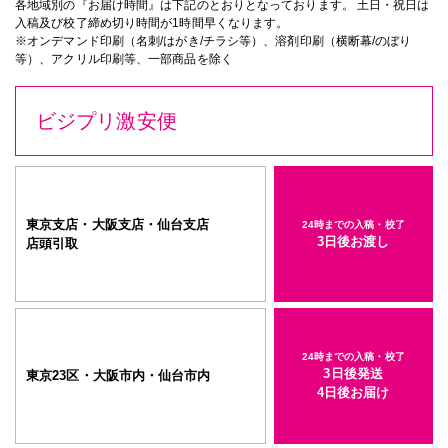
各地域別の『お届け時間』は下記のとおりとなっております。 土日・祝日は
入稿及び校了締め切り時間が1時間早くなります。
1200mm×1200mm
サイズ
※オンデマンド印刷（名刺/はがき/チラシ等）、溶剤印刷（横断幕/のぼり
等）、アクリル印刷等、一部商品を除く
その他の仕様
▶
入稿・校了から3日後発送
ビジプリ激安便
激安便
円
16時までの入稿・校了で当日発送
東京支店・大阪支店・仙台支店
24時までの入稿・校了
通常便
円
3日後お渡し
店頭引取
入稿・校了から3時間（要確認）
特急便
円
24時までの入稿・校了
3日後発送
東京23区・大阪市内・仙台市内
4日後お届け
長方形サイズ パネル(白)