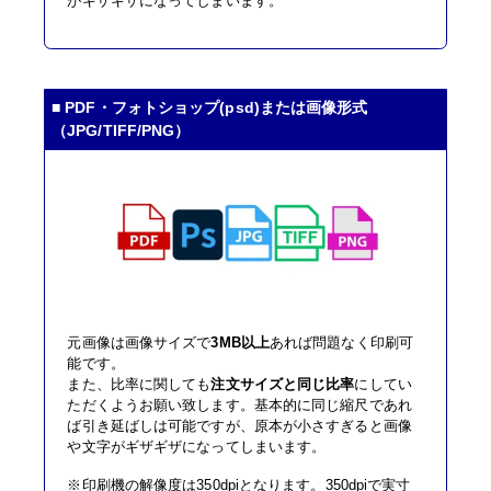
がギザギザになってしまいます。
屋内用A版サイズ/マットラミネートパネル
A0サイズ パネル(白)
■ PDF・フォトショップ(psd)または画像形式
（JPG/TIFF/PNG）
半光沢紙＋マットラミ＋7mmスチレンパネル
A0(841mm×1189mm)
サイズ
その他の仕様
▶
入稿・校了から3日後発送
激安便
円
元画像は画像サイズで
3MB以上
あれば問題なく印刷可
能です。
16時までの入稿・校了で当日発送
また、比率に関しても
注文サイズと同じ比率
にしてい
通常便
円
ただくようお願い致します。基本的に同じ縮尺であれ
ば引き延ばしは可能ですが、原本が小さすぎると画像
や文字がギザギザになってしまいます。
入稿・校了から3時間（要確認）
※印刷機の解像度は350dpiとなります。350dpiで実寸