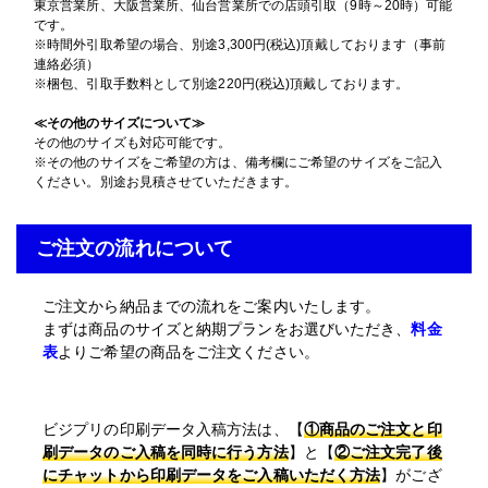
その他の仕様
東京営業所、大阪営業所、仙台営業所での店頭引取（9時～20時）可能
▶
です。
入稿・校了から3日後発送
※時間外引取希望の場合、別途3,300円(税込)頂戴しております（事前
激安便
連絡必須）
円
※梱包、引取手数料として別途220円(税込)頂戴しております。
≪その他のサイズについて≫
その他のサイズも対応可能です。
16時までの入稿・校了で当日発送
※その他のサイズをご希望の方は、備考欄にご希望のサイズをご記入
通常便
円
ください。別途お見積させていただきます。
ご注文の流れについて
入稿・校了から3時間（要確認）
特急便
円
ご注文から納品までの流れをご案内いたします。
まずは商品のサイズと納期プランをお選びいただき、
料金
表
よりご希望の商品をご注文ください。
B2サイズ パネル(白)
半光沢紙＋マットラミ＋7mmスチレンパネル
ビジプリの印刷データ入稿方法は、【
①商品のご注文と印
刷データのご入稿を同時に行う方法
】と【
②ご注文完了後
B2(515mm×728mm)
サイズ
にチャットから印刷データをご入稿いただく方法
】がござ