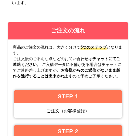
います。
その他の仕様
▶
入稿・校了から3日後発送
激安便
円
ご注文の流れ
商品のご注文の流れは、大きく分けて
5つのステップ
となりま
16時までの入稿・校了で当日発送
す。
通常便
円
ご注文後のご不明な点などのお問い合わせは
チャットにてご
連絡ください
。 ご入稿データに不備がある場合はチャットに
てご連絡差し上げますが、
お客様からのご返信がないまま製
作を進行することは出来かねます
ので予めご了承ください。
入稿・校了から3時間（要確認）
特急便
円
STEP 1
ご注文（お客様登録）
B3サイズ パネル(白)
半光沢紙＋マットラミ＋7mmスチレンパネル
STEP 2