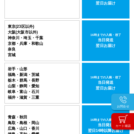
翌日お届け
屋内用Ｂ版/グロスラミネートパネル
東京(23区以外)
大阪(大阪市以外)
16時までの入稿・校了
神奈川・埼玉・千葉
B0サイズ パネル(白)
当日発送
京都・兵庫・和歌山
翌日お届け
半光沢紙＋グロスラミ＋7mmスチレンパネル
奈良
宮城
B0(1030mm×1456mm)
サイズ
岩手・山形
その他の仕様
▶
福島・新潟・茨城
16時までの入稿・校了
入稿・校了から3日後発送
栃木・群馬・長野
当日発送
激安便
山梨・静岡・愛知
円
翌日お届け
岐阜・富山・石川
福井・滋賀・三重
お問合せ
16時までの入稿・校了で当日発送
通常便
青森・秋田
円
16時までの入稿・校了
鳥取・島根・岡山
当日発送
カート確認
広島・山口・香川
翌日14時以降お届け