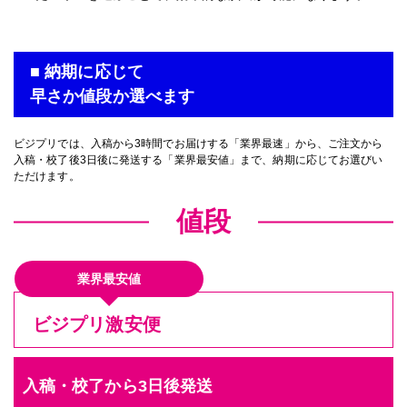
通常便
円
■ 納期に応じて
入稿・校了から3時間（要確認）
特急便
早さか値段か選べます
円
ビジプリでは、入稿から3時間でお届けする「業界最速」から、ご注文から
入稿・校了後3日後に発送する「業界最安値」まで、納期に応じてお選びい
ただけます。
値段
屋内用規定外サイズ/マットラミネートパネ
ル
業界最安値
ビジプリ激安便
450角サイズ パネル(白)
半光沢紙＋マットラミ＋7mmスチレンパネル
入稿・校了から3日後発送
450mm×450mm
サイズ