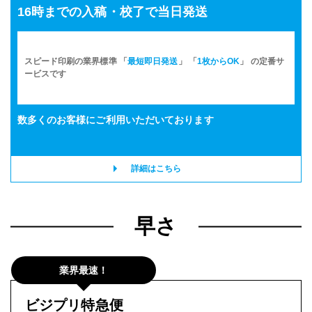
16時までの入稿・校了で当日発送
その他の仕様
▶
入稿・校了から3日後発送
激安便
スピード印刷の業界標準 「
最短即日発送
」 「
1枚からOK
」 の定番サ
円
ービスです
16時までの入稿・校了で当日発送
数多くのお客様に
ご利用いただいております
通常便
円
詳細はこちら
入稿・校了から3時間（要確認）
特急便
円
早さ
業界最速！
900角サイズ パネル(白)
半光沢紙＋マットラミ＋7mmスチレンパネル
ビジプリ特急便