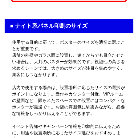
入稿・校了から3時間（要確認）
特急便
円
■ ナイト系パネル印刷のサイズ
使用する目的に応じて、ポスターのサイズを適切に選ぶこ
とが重要です。
A4サイズ パネル(白)
店舗の外壁やガラス面に設置し、遠くからでも目立たせた
半光沢紙＋マットラミ＋7mmスチレンパネル
い場合は、大判のポスターが効果的です。視認性の高さを
求めるシーンでは、大きめのサイズが注目を集めやすく、
A4(210mm×297mm)
サイズ
集客にもつながります。
その他の仕様
▶
店内で使用する場合は、設置場所に応じたサイズの選択が
ポイントになります。受付やカウンター付近、VIPルーム
入稿・校了から3日後発送
の壁面など、限られたスペースでの設置にはコンパクトな
激安便
円
ポスターが最適です。お店の雰囲気に馴染みながら、必要
な情報をしっかり伝えることができます。
イベント告知やキャンペーン情報を印象的に伝えるため
16時までの入稿・校了で当日発送
通常便
に、用途や設置場所に応じたサイズ選びをおすすめしま
円