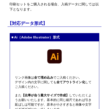
半光沢紙＋マットラミ＋7mmスチレンパネル
印刷セットをご購入される場合、入稿データに関しては以
下となります。
B5(182mm×257mm)
サイズ
その他の仕様
▶
【対応データ形式】
入稿・校了から3日後発送
激安便
円
■ Ai（Adobe Illustrator）形式
16時までの入稿・校了で当日発送
通常便
円
入稿・校了から3時間（要確認）
リンク画像は
全て埋め込み
でご入稿ください。
特急便
デザイン内の文字に関しても
全てアウトライン化
して
円
ご入稿ください。
また
【比率が合う最大サイズで作成】
していただくよ
うお願いいたします。基本的に同じ縮尺であれば引き
延ばしは可能ですが、原本が小さすぎると画像や文字