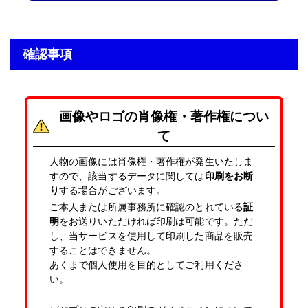
入稿・校了から3時間（要確認）
特急便
円
確認事項
A2サイズ パネル(白)
半光沢紙＋マットラミ＋7mmスチレンパネル
画像やロゴの肖像権・著作権につい
て
A2(420mm×594mm)
サイズ
人物の画像には肖像権・著作権が発生いたしま
その他の仕様
▶
すので、該当するデータに関しては
印刷をお断
入稿・校了から3日後発送
り
する場合がございます。
激安便
円
ご本人または所属事務所に確認のとれている
証
明
をお送りいただければ印刷は可能です。ただ
し、当サービスを使用して印刷した商品を販売
することはできません。
16時までの入稿・校了で当日発送
あくまで個人使用を目的としてご利用くださ
通常便
円
い。