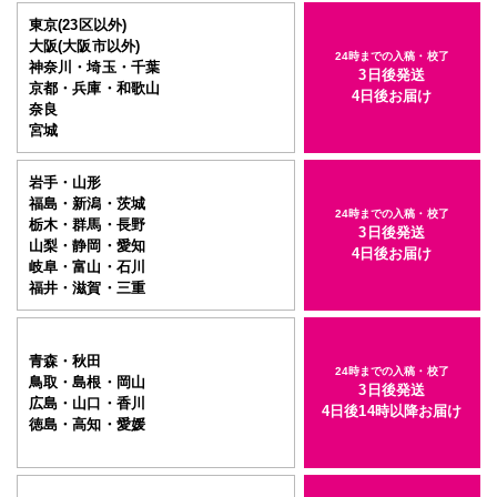
半光沢紙＋マットラミ＋7mmスチレンパネル
東京(23区以外)
大阪(大阪市以外)
900mm×1200mm
24時までの入稿・校了
サイズ
神奈川・埼玉・千葉
3日後発送
京都・兵庫・和歌山
4日後お届け
その他の仕様
▶
奈良
宮城
入稿・校了から3日後発送
激安便
円
岩手・山形
福島・新潟・茨城
24時までの入稿・校了
栃木・群馬・長野
3日後発送
山梨・静岡・愛知
4日後お届け
16時までの入稿・校了で当日発送
岐阜・富山・石川
通常便
円
福井・滋賀・三重
青森・秋田
入稿・校了から3時間（要確認）
24時までの入稿・校了
鳥取・島根・岡山
特急便
3日後発送
円
広島・山口・香川
4日後14時以降お届け
徳島・高知・愛媛