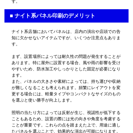
す。
■ ナイト系パネル印刷のデメリット
入稿・校了から3時間（要確認）
特急便
円
ナイト系店舗においてパネルは、店内の演出や店頭での告
知に欠かせないアイテムですが、いくつか注意点もありま
す。
まず、設置場所によっては耐久性の問題が発生することが
A5サイズ パネル(白)
あります。特に屋外に設置する場合、風や雨の影響を受け
半光沢紙＋マットラミ＋7mmスチレンパネル
やすいため、防水加工やしっかりとした固定が必要になり
ます。
A5(148mm×210mm)
サイズ
また、パネルの大きさや素材によっては、持ち運びや収納
が難しくなることも考えられます。頻繁にレイアウトを変
その他の仕様
▶
更する場合には、軽量タイプやコンパクトなサイズのもの
入稿・校了から3日後発送
を選ぶと使い勝手が向上します。
激安便
円
照明の当たり方によっては反射が生じ、視認性が低下する
こともあるため、設置の際には光の向きや角度を考慮する
ことが重要です。これらの点を踏まえた上で、用途に適し
16時までの入稿・校了で当日発送
たパネルを選ぶことで、効果的な演出が可能になります。