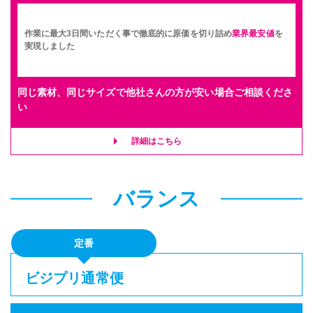
その他の仕様
▶
作業に最大3日間いただく事で徹底的に原価を切り詰め
業界最安値
を
入稿・校了から3日後発送
実現しました
激安便
円
同じ素材、同じサイズで他社さんの方が安い場合ご相談くださ
い
16時までの入稿・校了で当日発送
通常便
円
詳細はこちら
入稿・校了から3時間（要確認）
特急便
バランス
円
定番
600角サイズ パネル(白)
ビジプリ通常便
半光沢紙＋マットラミ＋7mmスチレンパネル
600mm×600mm
サイズ