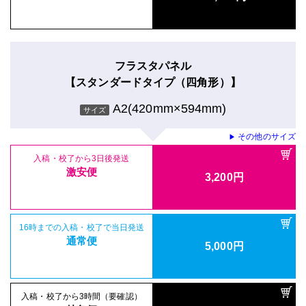
フラスタパネル
【スタンダードタイプ（四角形）】
A2(420mm×594mm)
サイズ
その他のサイズ
▶
入稿・校了から3日後発送
激安便
3,200円
16時までの入稿・校了で当日発送
通常便
5,000円
入稿・校了から3時間（要確認）