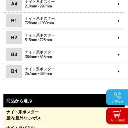
ナイト系ポスター
A4
210mm×297mm
ナイト系ポスター
B1
728mm×1030mm
ナイト系ポスター
B2
515mm×728mm
ナイト系ポスター
B3
364mm×515mm
ナイト系ポスター
B4
257mm×364mm
商品から選ぶ
Item
お問合せ
ナイト系ポスター
屋内/屋外/エンボス
カート確認
ナイト系パネル