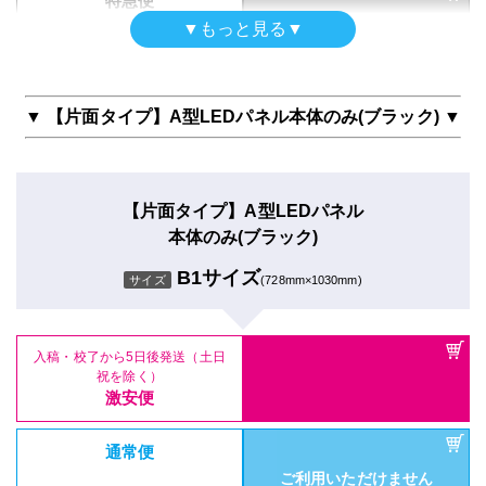
特急便
ご利用いただけません
▼もっと見る▼
【片面タイプ】A型LEDパネル
本体のみ(シルバー)
▼ 【片面タイプ】A型LEDパネル本体のみ(ブラック) ▼
【両面タイプ】A型LEDパネル
A1サイズ
サイズ
(594mm×841mm)
本体のみ(シルバー)
B2サイズ
サイズ
(515mm×728mmm)
【片面タイプ】A型LEDパネル
入稿・校了から5日後発送（土日
本体のみ(ブラック)
祝を除く）
激安便
B1サイズ
サイズ
(728mm×1030mm)
入稿・校了から5日後発送（土日
祝を除く）
通常便
激安便
ご利用いただけません
入稿・校了から5日後発送（土日
通常便
祝を除く）
激安便
ご利用いただけません
特急便
通常便
ご利用いただけません
ご利用いただけません
特急便