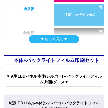
ご利用いただけません
通常便
ご利用いただけません
特急便
ご利用いただけません
【両面タイプ】A型LEDパネル
特急便
本体のみ(シルバー)
ご利用いただけません
▼もっと見る▼
A2サイズ
サイズ
(420mm×594mm)
【片面タイプ】A型LEDパネル
本体のみ(ブラック)
本体+バックライトフィルム印刷セット
A1サイズ
サイズ
(594mm×841mm)
入稿・校了から5日後発送（土日
【両面タイプ】A型LEDパネル
祝を除く）
本体のみ(ブラック)
激安便
▼ A型LEDパネル本体(シルバー)＋バックライトフィル
B2サイズ
サイズ
(515mm×728mmm)
入稿・校了から5日後発送（土日
ム/片面/グロス▼
通常便
祝を除く）
激安便
ご利用いただけません
入稿・校了から5日後発送（土日
通常便
祝を除く）
A型LEDパネル本体(シルバー)＋バックライトフィル
激安便
ご利用いただけません
特急便