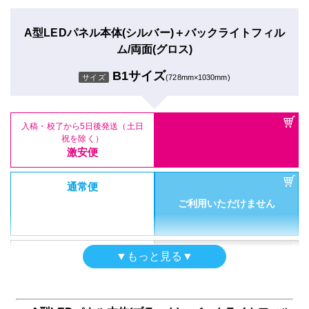
ム/片面(グロス)
通常便
B2サイズ
サイズ
(515mm×728mmm)
A型LEDパネル本体(シルバー)＋バックライトフィル
ご利用いただけません
特急便
ム/両面(グロス)
ご利用いただけません
B1サイズ
サイズ
(728mm×1030mm)
入稿・校了から5日後発送（土日
特急便
祝を除く）
激安便
ご利用いただけません
入稿・校了から5日後発送（土日
通常便
祝を除く）
激安便
ご利用いただけません
【両面タイプ】A型LEDパネル
通常便
本体のみ(ブラック)
ご利用いただけません
特急便
A2サイズ
サイズ
(420mm×594mm)
ご利用いただけません
特急便
▼もっと見る▼
ご利用いただけません
入稿・校了から5日後発送（土日
祝を除く）
A型LEDパネル本体(シルバー)＋バックライトフィル
激安便