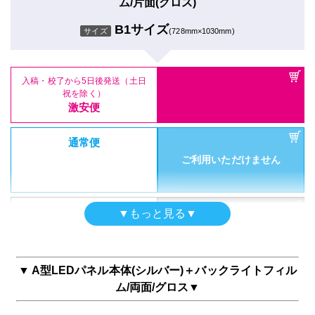
ム/片面(グロス)
ご利用いただけません
通常便
B1サイズ
サイズ
(728mm×1030mm)
ご利用いただけません
特急便
ご利用いただけません
入稿・校了から5日後発送（土日
祝を除く）
特急便
激安便
ご利用いただけません
【片面タイプ】A型LEDパネル
通常便
本体のみ(ブラック)
ご利用いただけません
A2サイズ
サイズ
(420mm×594mm)
【両面タイプ】A型LEDパネル
本体のみ(ブラック)
特急便
▼もっと見る▼
A1サイズ
サイズ
(594mm×841mm)
ご利用いただけません
入稿・校了から5日後発送（土日
祝を除く）
激安便
▼ A型LEDパネル本体(シルバー)＋バックライトフィル
入稿・校了から5日後発送（土日
ム/両面/グロス▼
通常便
祝を除く）
A型LEDパネル本体(シルバー)＋バックライトフィル
激安便
ご利用いただけません