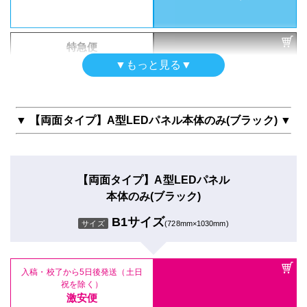
ご利用いただけません
特急便
【片面タイプ】A型LEDパネル
ご利用いただけません
▼もっと見る▼
本体のみ(シルバー)
【両面タイプ】A型LEDパネル
A2サイズ
サイズ
(420mm×594mm)
本体のみ(シルバー)
▼ 【両面タイプ】A型LEDパネル本体のみ(ブラック) ▼
A1サイズ
サイズ
(594mm×841mm)
【片面タイプ】A型LEDパネル
入稿・校了から5日後発送（土日
本体のみ(ブラック)
祝を除く）
激安便
B2サイズ
サイズ
(515mm×728mmm)
入稿・校了から5日後発送（土日
【両面タイプ】A型LEDパネル
祝を除く）
本体のみ(ブラック)
通常便
激安便
ご利用いただけません
B1サイズ
サイズ
(728mm×1030mm)
入稿・校了から5日後発送（土日
通常便
祝を除く）
激安便
ご利用いただけません
特急便
入稿・校了から5日後発送（土日
通常便
祝を除く）
ご利用いただけません
激安便
ご利用いただけません
特急便