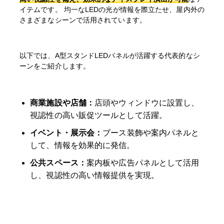
ご利用いただけません
イテムです。 均一なLEDの光が情報を際立たせ、屋内外の
さまざまなシーンで活用されています。
特急便
ご利用いただけません
以下では、A型スタンドLEDパネルが活躍する代表的なシ
A型LEDパネル本体(ブラック)＋バックライトフィル
ーンをご紹介します。
ム/片面(グロス)
A2サイズ
サイズ
(420mm×594mm)
A型LEDパネル本体(ブラック)＋バックライトフィル
商業施設や店舗：
店頭やウィンドウに設置し、
ム/両面(グロス)
視認性の高い販促ツールとして活躍。
A1サイズ
サイズ
(594mm×841mm)
入稿・校了から5日後発送（土日
イベント・展示会：
ブース装飾や案内パネルと
祝を除く）
激安便
して、情報を効果的に発信。
入稿・校了から5日後発送（土日
公共スペース：
案内板や広告パネルとして活用
通常便
祝を除く）
し、視認性の高い情報提供を実現。
激安便
ご利用いただけません
通常便
ご利用いただけません
特急便