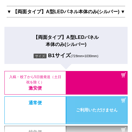
▼ 【両面タイプ】A型LEDパネル本体のみ(シルバー) ▼
【片面タイプ】A型LEDパネル
本体のみ(シルバー)
【両面タイプ】A型LEDパネル
B2サイズ
サイズ
(515mm×728mmm)
本体のみ(シルバー)
B1サイズ
サイズ
(728mm×1030mm)
入稿・校了から5日後発送（土日
祝を除く）
激安便
入稿・校了から5日後発送（土日
祝を除く）
通常便
激安便
ご利用いただけません
通常便
ご利用いただけません
特急便
ご利用いただけません