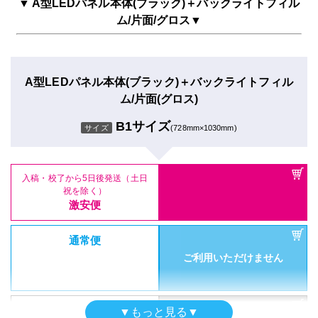
ム/片面(グロス)
▼ A型LEDパネル本体(ブラック)＋バックライトフィル
ム/片面/グロス▼
通常便
A1サイズ
サイズ
(594mm×841mm)
A型LEDパネル本体(シルバー)＋バックライトフィル
ご利用いただけません
ム/両面(グロス)
B2サイズ
サイズ
(515mm×728mmm)
A型LEDパネル本体(ブラック)＋バックライトフィル
入稿・校了から5日後発送（土日
特急便
祝を除く）
ム/片面(グロス)
激安便
ご利用いただけません
B1サイズ
サイズ
(728mm×1030mm)
入稿・校了から5日後発送（土日
通常便
祝を除く）
激安便
ご利用いただけません
入稿・校了から5日後発送（土日
通常便
祝を除く）
激安便
ご利用いただけません
特急便
ご利用いただけません
通常便
ご利用いただけません
特急便
ご利用いただけません
A型LEDパネル本体(シルバー)＋バックライトフィル
特急便
▼もっと見る▼