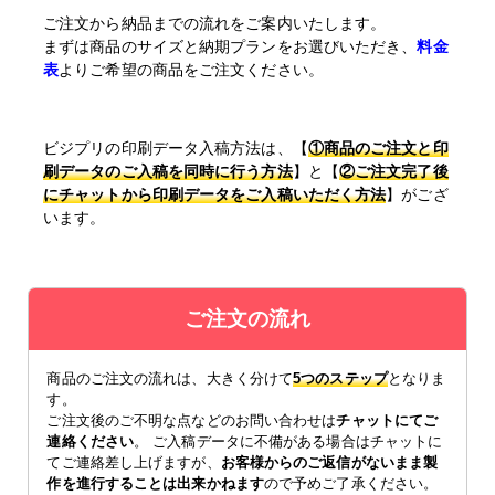
ご注文から納品までの流れをご案内いたします。
まずは商品のサイズと納期プランをお選びいただき、
料金
表
よりご希望の商品をご注文ください。
ビジプリの印刷データ入稿方法は、【
①商品のご注文と印
刷データのご入稿を同時に行う方法
】と【
②ご注文完了後
にチャットから印刷データをご入稿いただく方法
】がござ
います。
ご注文の流れ
商品のご注文の流れは、大きく分けて
5つのステップ
となりま
す。
ご注文後のご不明な点などのお問い合わせは
チャットにてご
連絡ください
。 ご入稿データに不備がある場合はチャットに
てご連絡差し上げますが、
お客様からのご返信がないまま製
作を進行することは出来かねます
ので予めご了承ください。