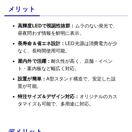
ご利用いただけません
メリット
特急便
ご利用いただけません
高輝度LEDで視認性抜群：
ムラのない発光で、
昼夜問わず情報を鮮明に表示。
長寿命＆省エネ設計：
LED光源は消費電力が少
なく、長時間使用可能。
A型LEDパネル本体(ブラック)＋バックライトフィル
ム/両面(グロス)
屋内外で活躍：
耐久性が高く、店舗・イベン
ト・案内板など幅広く対応。
A2サイズ
サイズ
(420mm×594mm)
設置が簡単：
A型スタンド構造で、安定した設
置が可能。
入稿・校了から5日後発送（土日
特注サイズ＆デザイン対応：
オリジナルのカス
祝を除く）
タマイズも可能で、多用途に対応。
激安便
通常便
ご利用いただけません
デメリット