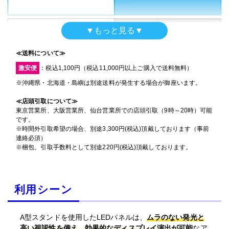
ご利用いただけません
A型LEDパネル本体(シルバー)＋バックライトフィル
特急便
▼もっと見る▼
ム/両面(グロス)
ご利用いただけません
≪送料について≫
A2サイズ
サイズ
(420mm×594mm)
A型LEDパネル本体(ブラック)＋バックライトフィル
激安便
：税込1,100円（税込11,000円以上ご購入で送料無料）
ム/片面(グロス)
※沖縄県・北海道・島嶼は別途送料が発生する場合が御座います。
A1サイズ
サイズ
(594mm×841mm)
A型LEDパネル本体(ブラック)＋バックライトフィル
入稿・校了から5日後発送（土日
≪店頭引取について≫
祝を除く）
ム/両面(グロス)
東京営業所、大阪営業所、仙台営業所での店頭引取（9時～20時）可能
激安便
です。
B2サイズ
サイズ
(515mm×728mmm)
入稿・校了から5日後発送（土日
※時間外引取希望の場合、別途3,300円(税込)頂戴しております（事前
通常便
祝を除く）
連絡必須）
激安便
※梱包、引取手数料として別途220円(税込)頂戴しております。
ご利用いただけません
入稿・校了から5日後発送（土日
通常便
祝を除く）
激安便
ご利用いただけません
利用シーン
特急便
ご利用いただけません
通常便
A型スタンドを使用したLEDパネルは、
ムラのない発光と
ご利用いただけません
特急便
高い視認性を備え、効果的なディスプレイ演出が可能
なア