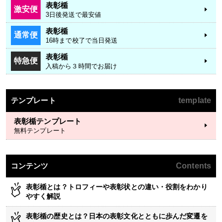
表彰楯
激安便
3日後発送で最安値
表彰楯
通常便
16時まで校了で当日発送
表彰楯
特急便
入稿から３時間でお届け
テンプレート
template
表彰楯テンプレート
無料テンプレート
コンテンツ
Contents
表彰楯とは？トロフィーや表彰状との違い・役割をわかり
やすく解説
表彰楯の歴史とは？日本の表彰文化とともに歩んだ変遷を