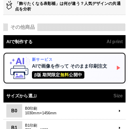
「飾りたくなる表彰楯」は何が違う？人気デザインの共通
点を分析
その他商品
AIで制作する
AI print
新サービス
AIで画像を作って
そのまま印刷注文
▶
β版 期間限定
無料
公開中
サイズから選ぶ
Size
B0印刷
B0
1030mm×1456mm
B1印刷
B1