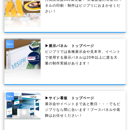
ネルの印刷・制作は
ビジプリ
におまかせくだ
さい！
New
▶展示パネル トップページ
ビジプリでは各種展示会や見本市、イベント
で使用する展示パネルは20年以上に渡る大
量の制作実績があります！
New
▶サイン看板 トップページ
展示会やイベントまであと数日・・・でもビ
ジプリなら間に合います！ブースパネルや装
飾はお任せください！