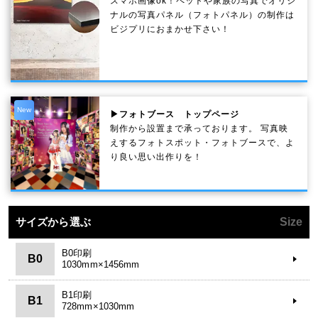
スマホ画像ok！ペットや家族の写真でオリジ
ナルの写真パネル（フォトパネル）の制作は
ビジプリにおまかせ下さい！
New
▶フォトブース トップページ
制作から設置まで承っております。 写真映
えするフォトスポット・フォトブースで、よ
り良い思い出作りを！
サイズから選ぶ
Size
B0印刷
B0
1030mm×1456mm
B1印刷
B1
728mm×1030mm