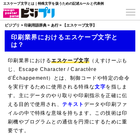
エスケープ文字とは｜特殊文字を扱うための記述ルールと代表例
ビジプリ
>
印刷用語辞典
>
あ行
>
【エスケープ文字】
印刷業界におけるエスケープ文字と
は？
印刷業界における
エスケープ文字
（えすけーぷも
じ、
Escape Character
/
Caractère
d'Échappement
）とは、制御コードや特定の命令
を実行するために使用される特殊な
文字
を指しま
す。主にデータのやり取りや印刷指示を正確に伝
える目的で使用され、
テキスト
データや印刷ファ
イルの中で特殊な意味を持ちます。この技術は印
刷機やプログラムとの通信を円滑にするために重
要です。