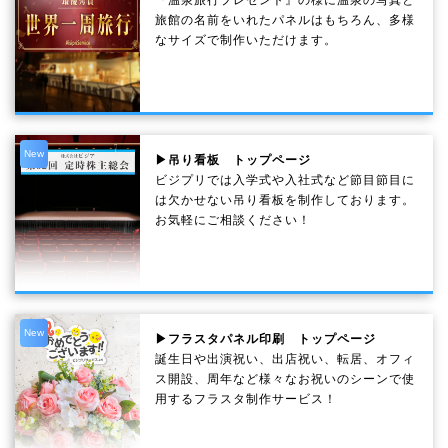
『温泉旅行プレゼント』の様に温泉の写真と
旅館の名前をいれたパネルはもちろん、多様
なサイズで制作いただけます。
New
▶吊り看板 トップページ
ビジプリでは入学式や入社式など節目節目に
は欠かせない吊り看板を制作しております。
お気軽にご相談ください！
New
▶フラスタパネル印刷 トップページ
誕生日や出演祝い、出店祝い、転居、オフィ
ス開設、周年など様々なお祝いのシーンで使
用するフラスタ制作サービス！