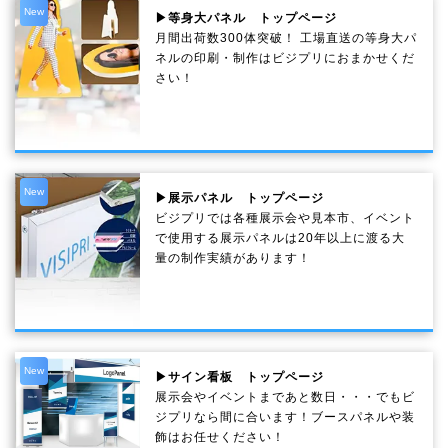
New
▶等身大パネル トップページ
月間出荷数300体突破！ 工場直送の等身大パ
ネルの印刷・制作は
ビジプリ
におまかせくだ
さい！
New
▶展示パネル トップページ
ビジプリでは各種展示会や見本市、イベント
で使用する展示パネルは20年以上に渡る大
量の制作実績があります！
New
▶サイン看板 トップページ
展示会やイベントまであと数日・・・でもビ
ジプリなら間に合います！ブースパネルや装
飾はお任せください！