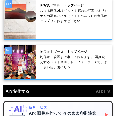
New
▶写真パネル トップページ
スマホ画像ok！ペットや家族の写真でオリジ
ナルの写真パネル（フォトパネル）の制作は
ビジプリにおまかせ下さい！
New
▶フォトブース トップページ
制作から設置まで承っております。 写真映
えするフォトスポット・フォトブースで、よ
り良い思い出作りを！
AIで制作する
AI print
新サービス
AIで画像を作って
そのまま印刷注文
▶