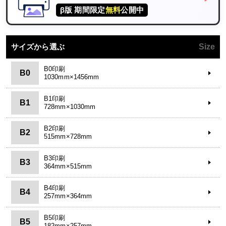
β版 期間限定
無料
公開中
サイズから選ぶ
Size
B0印刷
B0
1030mm×1456mm
B1印刷
B1
728mm×1030mm
B2印刷
B2
515mm×728mm
B3印刷
B3
364mm×515mm
B4印刷
B4
257mm×364mm
B5印刷
B5
182mm×257mm