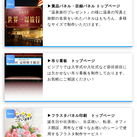
New
▶賞品パネル・目録パネル トップページ
『温泉旅行プレゼント』の様に温泉の写真と
旅館の名前をいれたパネルはもちろん、多様
なサイズで制作いただけます。
New
▶吊り看板 トップページ
ビジプリでは入学式や入社式など節目節目に
は欠かせない吊り看板を制作しております。
お気軽にご相談ください！
New
▶フラスタパネル印刷 トップページ
誕生日や出演祝い、出店祝い、転居、オフィ
ス開設、周年など様々なお祝いのシーンで使
用するフラスタ制作サービス！