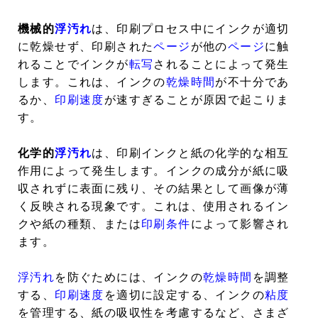
機械的
浮汚れ
は、印刷プロセス中にインクが適切
に乾燥せず、印刷された
ページ
が他の
ページ
に触
れることでインクが
転写
されることによって発生
します。これは、インクの
乾燥時間
が不十分であ
るか、
印刷速度
が速すぎることが原因で起こりま
す。
化学的
浮汚れ
は、印刷インクと紙の化学的な相互
作用によって発生します。インクの成分が紙に吸
収されずに表面に残り、その結果として画像が薄
く反映される現象です。これは、使用されるイン
クや紙の種類、または
印刷条件
によって影響され
ます。
浮汚れ
を防ぐためには、インクの
乾燥時間
を調整
する、
印刷速度
を適切に設定する、インクの
粘度
を管理する、紙の吸収性を考慮するなど、さまざ