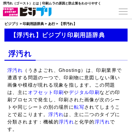
浮汚れ（ゴースト）とは｜印刷ムラの原因と防止策をわかりやすく
ビジプリ
>
印刷用語辞典
>
あ行
>
【浮汚れ】
【浮汚れ】ビジプリ印刷用語辞典
浮汚れ
浮汚れ
（うきよごれ、Ghosting）は、印刷業界で
遭遇する問題の一つで、印刷物に意図しない薄い
画像や模様が現れる現象を指します。この問題
は、主に
オフセット印刷
や
デジタル印刷
などの印
刷プロセスで発生し、印刷された画像が次のシー
トや同じシートの別の場所に
転写
されてしまうこ
とで起こります。
浮汚れ
は、主に二つのタイプに
分類されます：機械的
浮汚れ
と化学的
浮汚れ
で
す。