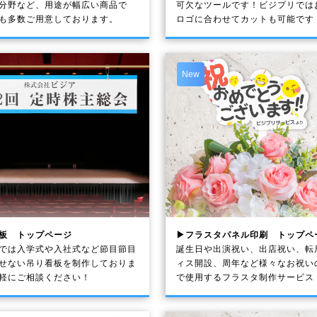
分野など、用途が幅広い商品で
可欠なツールです！ビジプリでは
も多数ご用意しております。
ロゴに合わせてカットも可能です
New
板 トップページ
▶フラスタパネル印刷 トップペ
では入学式や入社式など節目節目
誕生日や出演祝い、出店祝い、転
せない吊り看板を制作しておりま
ィス開設、周年など様々なお祝い
軽にご相談ください！
で使用するフラスタ制作サービス