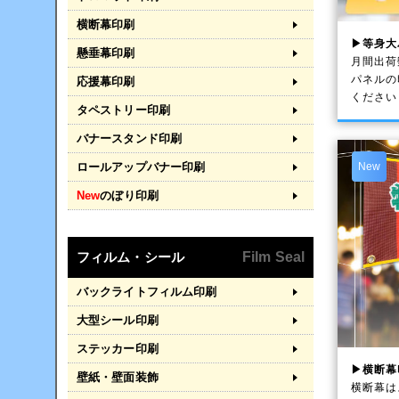
横断幕印刷
▶等身大
懸垂幕印刷
月間出荷
パネルの
応援幕印刷
ください
タペストリー印刷
バナースタンド印刷
ロールアップバナー印刷
New
New
のぼり印刷
フィルム・シール
Film Seal
バックライトフィルム印刷
大型シール印刷
ステッカー印刷
▶横断幕
壁紙・壁面装飾
横断幕は