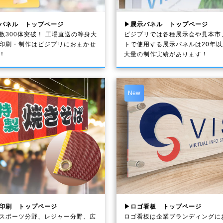
パネル トップページ
▶展示パネル トップページ
数300体突破！ 工場直送の等身大
ビジプリでは各種展示会や見本市
印刷・制作は
ビジプリ
におまかせ
トで使用する展示パネルは20年
！
大量の制作実績があります！
New
印刷 トップページ
▶ロゴ看板 トップページ
スポーツ分野、レジャー分野、広
ロゴ看板は企業ブランディングに