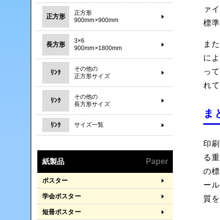
ァイ
正方形
正方形
900mm×900mm
標
3×6
また
長方形
900mm×1800mm
に
その他の
って
ﾘﾝｸ
正方形サイズ
れ
その他の
ﾘﾝｸ
長方形サイズ
ま
ﾘﾝｸ
サイズ一覧
印刷
る重
紙製品
Paper
の標
ポスター
ール
学会ポスター
質
短冊ポスター