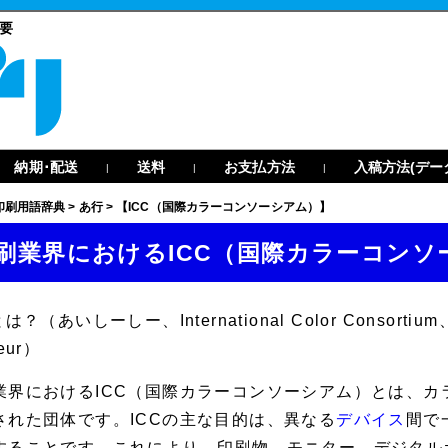
概要
納期･配送
送料
お支払方法
入稿方法(デー
|
|
|
印刷用語辞典
>
あ行
>
【ICC（国際カラーコンソーシアム）】
刷業界におけるICC（国際カラーコンソ
は？（あいしーしー、International Color Consortium、Con
eur）
業界における
ICC
（国際カラーコンソーシアム）とは、カ
された団体です。ICCの主な目的は、異なる
デバイス
間で
することです。これにより、印刷物、モニター、デジタル