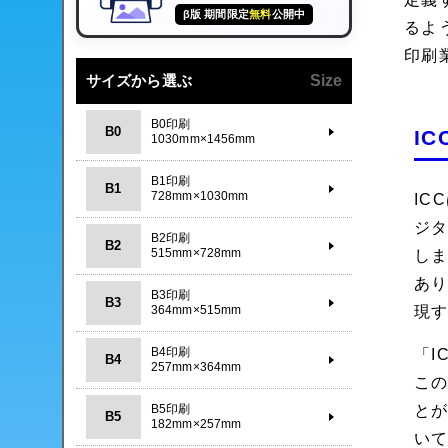
β版 期間限定
無料
公開中
るよ
印刷
サイズから選ぶ
Size
B0印刷
B0
I
1030mm×1456mm
B1印刷
B1
728mm×1030mm
IC
ジ
B2印刷
B2
515mm×728mm
し
あり
B3印刷
B3
現
364mm×515mm
B4印刷
「I
B4
257mm×364mm
こ
とが
B5印刷
B5
182mm×257mm
い