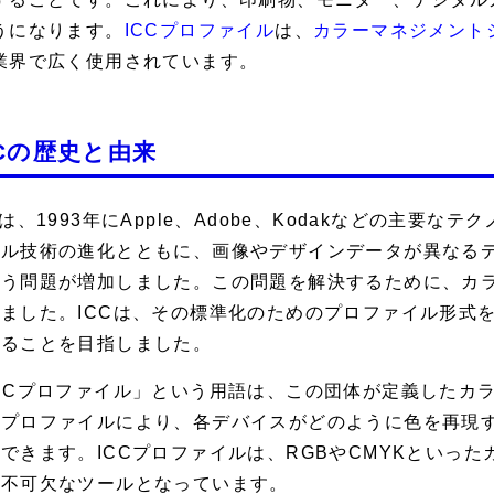
うになります。
ICCプロファイル
は、
カラーマネジメント
業界で広く使用されています。
CCの歴史と由来
Cは、1993年にApple、Adobe、Kodakなどの主
タル技術の進化とともに、画像やデザインデータが異なる
まう問題が増加しました。この問題を解決するために、カ
ました。ICCは、その標準化のためのプロファイル形式
することを目指しました。
CCプロファイル」という用語は、この団体が定義したカ
のプロファイルにより、各デバイスがどのように色を再現
できます。ICCプロファイルは、RGBやCMYKといっ
て不可欠なツールとなっています。