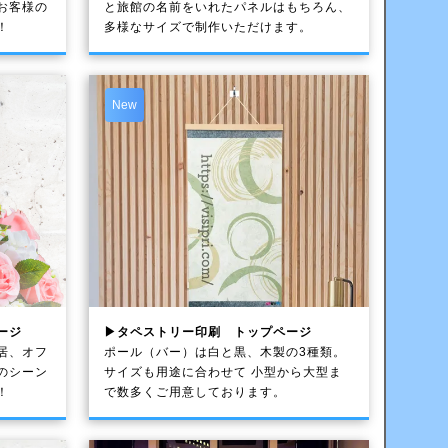
お客様の
と旅館の名前をいれたパネルはもちろん、
！
多様なサイズで制作いただけます。
New
ージ
▶タペストリー印刷 トップページ
居、オフ
ポール（バー）は白と黒、木製の3種類。
のシーン
サイズも用途に合わせて 小型から大型ま
！
で数多くご用意しております。