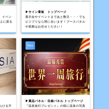
▶サイン看板 トップページ
、イベン
展示会やイベントまであと数日・・・でも
以上に渡る
ビジプリなら間に合います！ブースパネル
や装飾はお任せください！
New
▶賞品パネル・目録パネル トップページ
おける不
『温泉旅行プレゼント』の様に温泉の写真