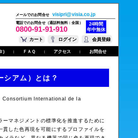
visipri@visia.co.jp
メールでのお問合せ
電話でのお問合せ（通話料無料：全国）
24時間
0800-91-91-910
年中無休
カート
ログイン
会員登録
タ)
ＦＡＱ
アクセス
お問合せ
|
|
|
ーシアム）とは？
sortium International de la
ラーマネジメントの標準化を推進するために
一貫した色再現を可能にするプロファイルを
カメラなど、異なる機器で同じ色を再現でき