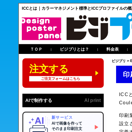
ICCとは｜カラーマネジメント標準とICCプロファイルの
ＴＯＰ
ビジプリとは？
料金表
|
|
|
ビジプリ
>
注文する
印
ご注文フォームはこちら
ICCと
AIで制作する
AI print
Coul
印刷
新サービス
AIで画像を作って
設立
▶
そのまま印刷注文
定義