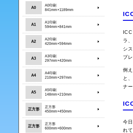
A0印刷
A0
841mm×1189mm
I
A1印刷
A1
594mm×841mm
IC
A2印刷
ラ
A2
420mm×594mm
シス
A3印刷
プ
A3
297mm×420mm
例
A4印刷
A4
210mm×297mm
と、
ナ
A5印刷
A5
148mm×210mm
I
正方形
正方形
450mm×450mm
今日
正方形
正方形
600mm×600mm
れて