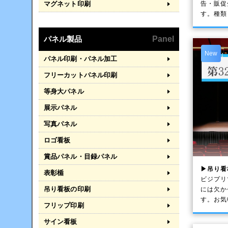
告・販促
マグネット印刷
す。種類
パネル製品
Panel
New
パネル印刷・パネル加工
フリーカットパネル印刷
等身大パネル
展示パネル
写真パネル
ロゴ看板
賞品パネル・目録パネル
▶吊り看
表彰楯
ビジプリ
吊り看板の印刷
には欠か
す。お気
フリップ印刷
サイン看板