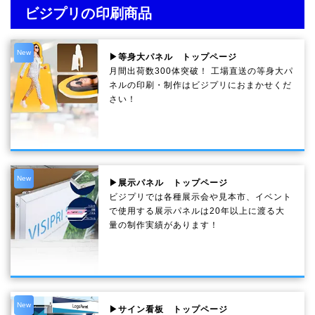
ビジプリの印刷商品
New
▶等身大パネル トップページ
月間出荷数300体突破！ 工場直送の等身大パ
ネルの印刷・制作は
ビジプリ
におまかせくだ
さい！
New
▶展示パネル トップページ
ビジプリでは各種展示会や見本市、イベント
で使用する展示パネルは20年以上に渡る大
量の制作実績があります！
New
▶サイン看板 トップページ