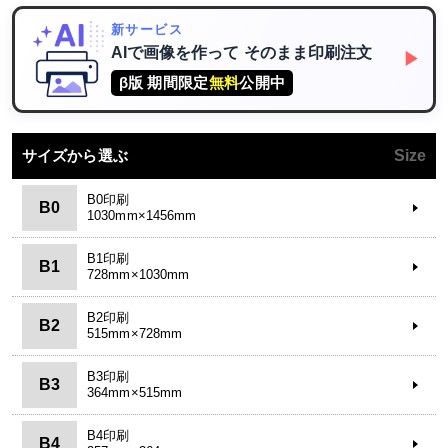
新サービス
AIで画像を作って
そのまま印刷注文
▶
β版 期間限定
無料
公開中
サイズから選ぶ
Size
B0印刷
B0
1030mm×1456mm
B1印刷
B1
728mm×1030mm
B2印刷
B2
515mm×728mm
B3印刷
B3
364mm×515mm
B4印刷
B4