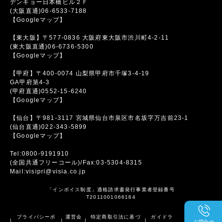
デンキョー日本橋ビル２Ｆ
(大阪直通)06-6533-7188
【Googleマップ】
【東大阪】〒577-0836 大阪府東大阪市渋川町4-2-11
(東大阪直通)06-6736-5300
【Googleマップ】
【甲府】〒400-0074 山梨県甲府市千塚3-4-19
GA甲府第4-3
(甲府直通)0552-15-6240
【Googleマップ】
【仙台】〒981-3117 宮城県仙台市泉区市名坂字万吉前23-1
(仙台直通)022-343-5899
【Googleマップ】
Tel:0800-9191910
(全国共通フリーコール)/Fax:03-5304-8315
Mail:visipri@visia.co.jp
「インボイス制度」適格請求書発行事業者登録番号
T2011001066184
プライバシーポ
運営会
特定商取引法に基づ
ガイドラ
|
|
|
|
お問合せ