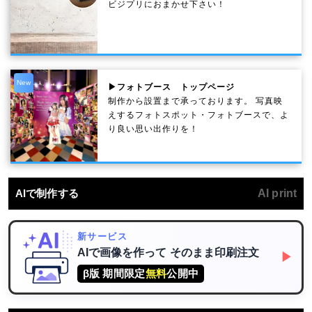
ビジプリにおまかせ下さい！
New
▶フォトブース トップページ
制作から設置まで承っております。 写真映
えするフォトスポット・フォトブースで、よ
り良い思い出作りを！
AIで制作する
AI print
新サービス
AIで画像を作って
そのまま印刷注文
▶
β版 期間限定
無料
公開中