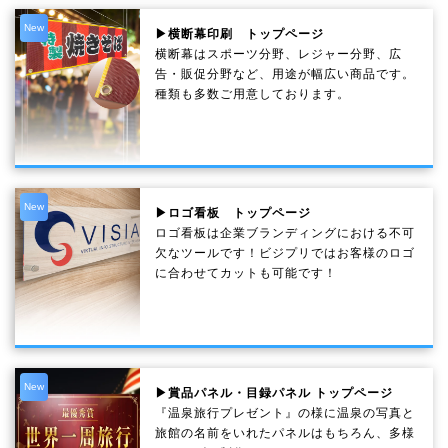
New
▶横断幕印刷 トップページ
横断幕はスポーツ分野、レジャー分野、広
告・販促分野など、用途が幅広い商品です。
種類も多数ご用意しております。
New
▶ロゴ看板 トップページ
ロゴ看板は企業ブランディングにおける不可
欠なツールです！ビジプリではお客様のロゴ
に合わせてカットも可能です！
New
▶賞品パネル・目録パネル トップページ
『温泉旅行プレゼント』の様に温泉の写真と
旅館の名前をいれたパネルはもちろん、多様