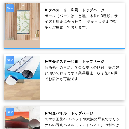
New
▶タペストリー印刷 トップページ
ポール（バー）は白と黒、木製の3種類。サ
イズも用途に合わせて 小型から大型まで数
多くご用意しております。
New
▶学会ポスター印刷 トップページ
宿泊先への直送、学会会場への貼付け等ご好
評頂いております！業界最速、校了後3時間
でお届けも可能です！
New
▶写真パネル トップページ
スマホ画像ok！ペットや家族の写真でオリジ
ナルの写真パネル（フォトパネル）の制作は