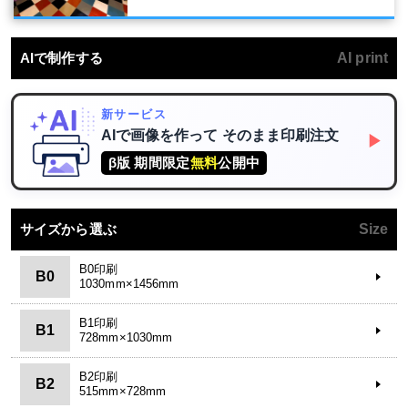
AIで制作する
AI print
新サービス
AIで画像を作って
そのまま印刷注文
▶
β版 期間限定
無料
公開中
サイズから選ぶ
Size
B0印刷
B0
1030mm×1456mm
B1印刷
B1
728mm×1030mm
B2印刷
B2
515mm×728mm