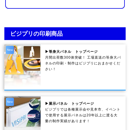
ビジプリの印刷商品
New
▶等身大パネル トップページ
月間出荷数300体突破！ 工場直送の等身大パ
ネルの印刷・制作は
ビジプリ
におまかせくだ
さい！
New
▶展示パネル トップページ
ビジプリでは各種展示会や見本市、イベント
で使用する展示パネルは20年以上に渡る大
量の制作実績があります！