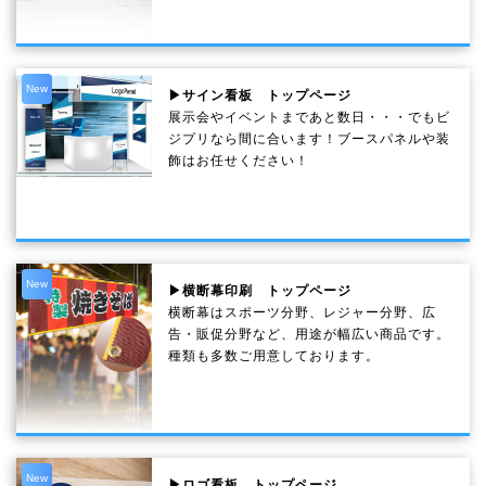
New
▶サイン看板 トップページ
展示会やイベントまであと数日・・・でもビ
ジプリなら間に合います！ブースパネルや装
飾はお任せください！
New
▶横断幕印刷 トップページ
横断幕はスポーツ分野、レジャー分野、広
告・販促分野など、用途が幅広い商品です。
種類も多数ご用意しております。
New
▶ロゴ看板 トップページ