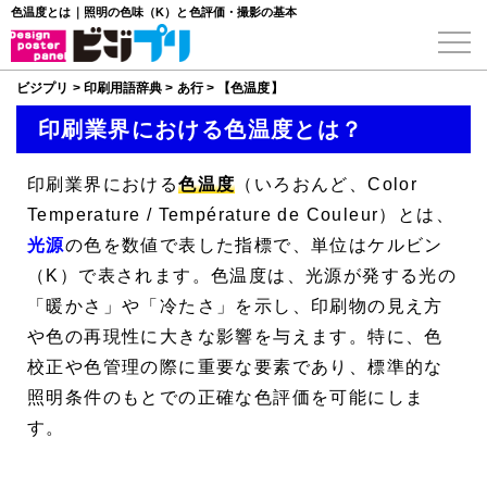
色温度とは｜照明の色味（K）と色評価・撮影の基本
ビジプリ
>
印刷用語辞典
>
あ行
>
【色温度】
印刷業界における色温度とは？
印刷業界における
色温度
（いろおんど、
Color
Temperature
/
Température de Couleur
）とは、
光源
の色を数値で表した指標で、単位はケルビン
（K）で表されます。色温度は、光源が発する光の
「暖かさ」や「冷たさ」を示し、印刷物の見え方
や色の再現性に大きな影響を与えます。特に、色
校正や色管理の際に重要な要素であり、標準的な
照明条件のもとでの正確な色評価を可能にしま
す。