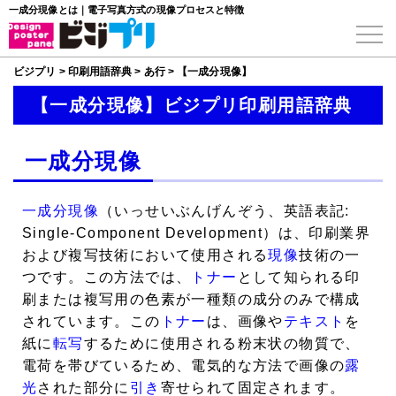
一成分現像とは｜電子写真方式の現像プロセスと特徴
ビジプリ
>
印刷用語辞典
>
あ行
>
【一成分現像】
【一成分現像】ビジプリ印刷用語辞典
一成分現像
一成分現像
（いっせいぶんげんぞう、英語表記:
Single-Component Development）は、印刷業界
および複写技術において使用される
現像
技術の一
つです。この方法では、
トナー
として知られる印
刷または複写用の色素が一種類の成分のみで構成
されています。この
トナー
は、画像や
テキスト
を
紙に
転写
するために使用される粉末状の物質で、
電荷を帯びているため、電気的な方法で画像の
露
光
された部分に
引き
寄せられて固定されます。