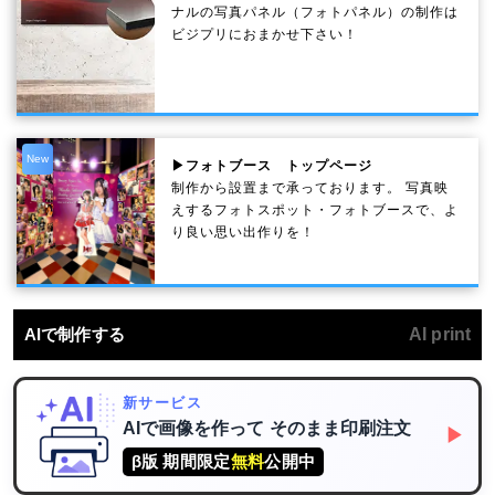
ナルの写真パネル（フォトパネル）の制作は
ビジプリにおまかせ下さい！
New
▶フォトブース トップページ
制作から設置まで承っております。 写真映
えするフォトスポット・フォトブースで、よ
り良い思い出作りを！
AIで制作する
AI print
新サービス
AIで画像を作って
そのまま印刷注文
▶
β版 期間限定
無料
公開中