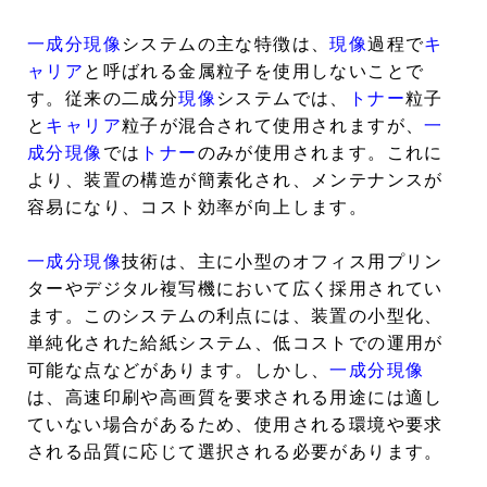
一成分現像
システムの主な特徴は、
現像
過程で
キ
ャリア
と呼ばれる金属粒子を使用しないことで
す。従来の二成分
現像
システムでは、
トナー
粒子
と
キャリア
粒子が混合されて使用されますが、
一
成分現像
では
トナー
のみが使用されます。これに
より、装置の構造が簡素化され、メンテナンスが
容易になり、コスト効率が向上します。
一成分現像
技術は、主に小型のオフィス用プリン
ターやデジタル複写機において広く採用されてい
ます。このシステムの利点には、装置の小型化、
単純化された給紙システム、低コストでの運用が
可能な点などがあります。しかし、
一成分現像
は、高速印刷や高画質を要求される用途には適し
ていない場合があるため、使用される環境や要求
される品質に応じて選択される必要があります。