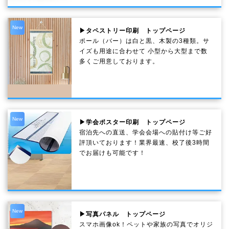
New
▶タペストリー印刷 トップページ
ポール（バー）は白と黒、木製の3種類。サ
イズも用途に合わせて 小型から大型まで数
多くご用意しております。
New
▶学会ポスター印刷 トップページ
宿泊先への直送、学会会場への貼付け等ご好
評頂いております！業界最速、校了後3時間
でお届けも可能です！
New
▶写真パネル トップページ
スマホ画像ok！ペットや家族の写真でオリジ