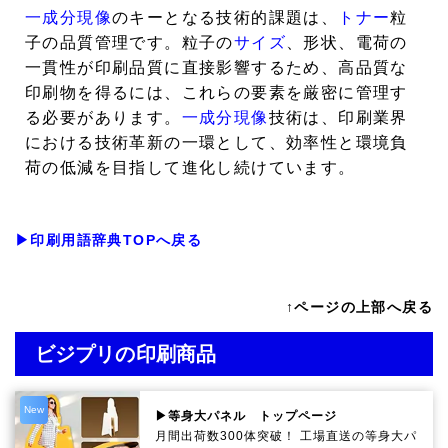
一成分現像
のキーとなる技術的課題は、
トナー
粒
子の品質管理です。粒子の
サイズ
、形状、電荷の
一貫性が印刷品質に直接影響するため、高品質な
印刷物を得るには、これらの要素を厳密に管理す
る必要があります。
一成分現像
技術は、印刷業界
における技術革新の一環として、効率性と環境負
荷の低減を目指して進化し続けています。
▶印刷用語辞典TOPへ戻る
↑ページの上部へ戻る
ビジプリの印刷商品
New
▶等身大パネル トップページ
月間出荷数300体突破！ 工場直送の等身大パ