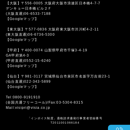
【大阪】〒556-0005 大阪府大阪市浪速区日本橋4-7-7
デンキョー日本橋ビル２Ｆ
(大阪直通)06-6533-7188
【Googleマップ】
【東大阪】〒577-0836 大阪府東大阪市渋川町4-2-11
(東大阪直通)06-6736-5300
【Googleマップ】
【甲府】〒400-0074 山梨県甲府市千塚3-4-19
GA甲府第4-3
(甲府直通)0552-15-6240
【Googleマップ】
【仙台】〒981-3117 宮城県仙台市泉区市名坂字万吉前23-1
(仙台直通)022-343-5899
【Googleマップ】
Tel:0800-9191910
(全国共通フリーコール)/Fax:03-5304-8315
Mail:visipri@visia.co.jp
「インボイス制度」適格請求書発行事業者登録番号
T2011001066184