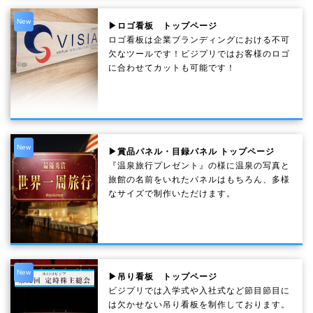
New
▶ロゴ看板 トップページ
ロゴ看板は企業ブランディングにおける不可
欠なツールです！ビジプリではお客様のロゴ
に合わせてカットも可能です！
New
▶賞品パネル・目録パネル トップページ
『温泉旅行プレゼント』の様に温泉の写真と
旅館の名前をいれたパネルはもちろん、多様
なサイズで制作いただけます。
New
▶吊り看板 トップページ
ビジプリでは入学式や入社式など節目節目に
は欠かせない吊り看板を制作しております。