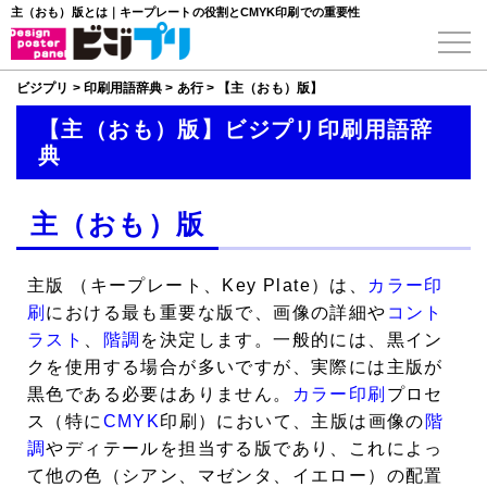
主（おも）版とは｜キープレートの役割とCMYK印刷での重要性
ビジプリ
>
印刷用語辞典
>
あ行
>
【主（おも）版】
【主（おも）版】ビジプリ印刷用語辞
典
主（おも）版
主版
（キープレート、Key Plate）は、
カラー印
刷
における最も重要な版で、画像の詳細や
コント
ラスト
、
階調
を決定します。一般的には、黒イン
クを使用する場合が多いですが、実際には主版が
黒色である必要はありません。
カラー印刷
プロセ
ス（特に
CMYK
印刷）において、主版は画像の
階
調
やディテールを担当する版であり、これによっ
て他の色（シアン、マゼンタ、イエロー）の配置