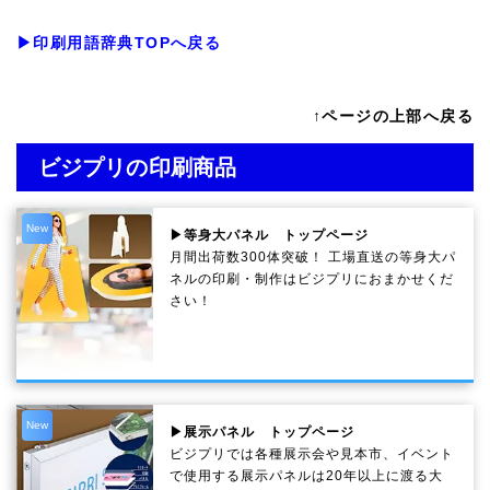
▶印刷用語辞典TOPへ戻る
↑ページの上部へ戻る
ビジプリの印刷商品
New
▶等身大パネル トップページ
月間出荷数300体突破！ 工場直送の等身大パ
ネルの印刷・制作は
ビジプリ
におまかせくだ
さい！
New
▶展示パネル トップページ
ビジプリでは各種展示会や見本市、イベント
で使用する展示パネルは20年以上に渡る大