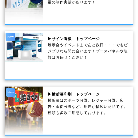
量の制作実績があります！
New
▶サイン看板 トップページ
展示会やイベントまであと数日・・・でもビ
ジプリなら間に合います！ブースパネルや装
飾はお任せください！
New
▶横断幕印刷 トップページ
横断幕はスポーツ分野、レジャー分野、広
告・販促分野など、用途が幅広い商品です。
種類も多数ご用意しております。