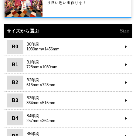
り良い思い出作りを！
サイズから選ぶ
Size
B0印刷
B0
1030mm×1456mm
B1印刷
B1
728mm×1030mm
B2印刷
B2
515mm×728mm
B3印刷
B3
364mm×515mm
B4印刷
B4
257mm×364mm
B5印刷