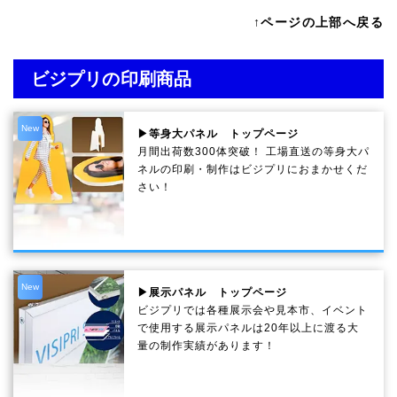
↑ページの上部へ戻る
ビジプリの印刷商品
New
▶等身大パネル トップページ
月間出荷数300体突破！ 工場直送の等身大パ
ネルの印刷・制作は
ビジプリ
におまかせくだ
さい！
New
▶展示パネル トップページ
ビジプリでは各種展示会や見本市、イベント
で使用する展示パネルは20年以上に渡る大
量の制作実績があります！