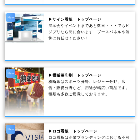
New
▶サイン看板 トップページ
展示会やイベントまであと数日・・・でもビ
ジプリなら間に合います！ブースパネルや装
飾はお任せください！
New
▶横断幕印刷 トップページ
横断幕はスポーツ分野、レジャー分野、広
告・販促分野など、用途が幅広い商品です。
種類も多数ご用意しております。
New
▶ロゴ看板 トップページ
ロゴ看板は企業ブランディングにおける不可