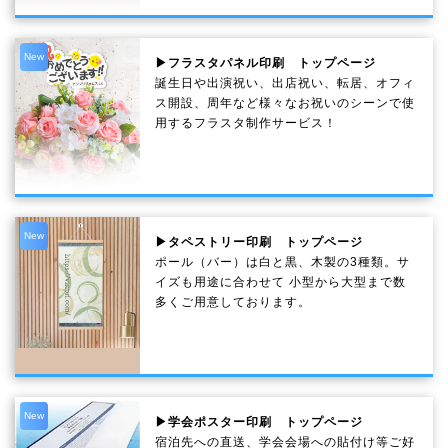
New
▶フラスタパネル印刷 トップページ
誕生日や出演祝い、出店祝い、転居、オフィ
ス開設、周年など様々なお祝いのシーンで使
用するフラスタ制作サービス！
New
▶タペストリー印刷 トップページ
ポール（バー）は白と黒、木製の3種類。サ
イズも用途に合わせて 小型から大型まで数
多くご用意しております。
New
▶学会ポスター印刷 トップページ
宿泊先への直送、学会会場への貼付け等ご好