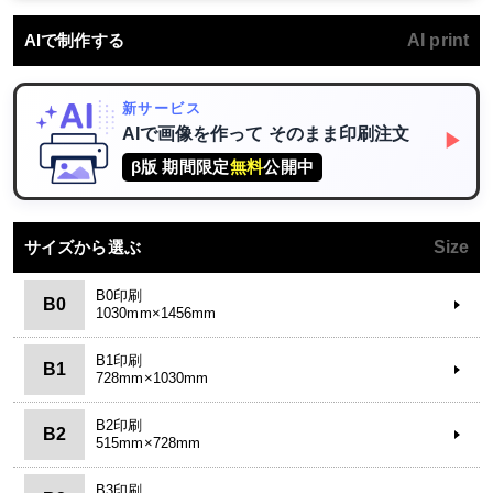
AIで制作する
AI print
新サービス
AIで画像を作って
そのまま印刷注文
▶
β版 期間限定
無料
公開中
サイズから選ぶ
Size
B0印刷
B0
1030mm×1456mm
B1印刷
B1
728mm×1030mm
B2印刷
B2
515mm×728mm
B3印刷