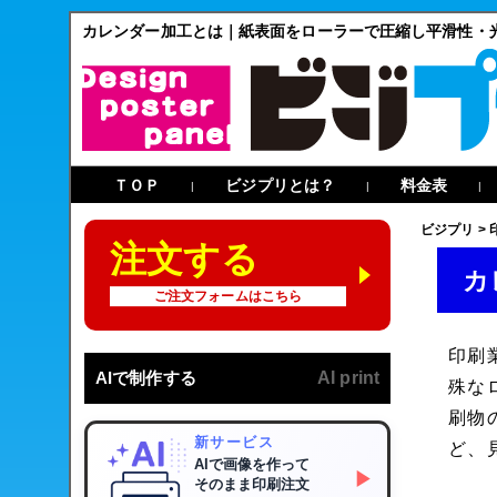
カレンダー加工とは｜紙表面をローラーで圧縮し平滑性・
ＴＯＰ
ビジプリとは？
料金表
|
|
|
ビジプリ
>
注文する
カ
ご注文フォームはこちら
印刷
AIで制作する
AI print
殊な
刷物
新サービス
ど、
AIで画像を作って
▶
そのまま印刷注文