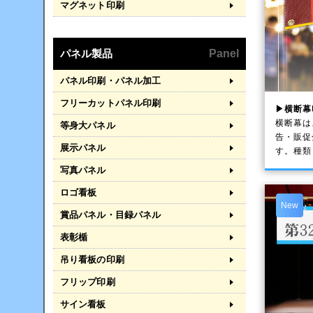
マグネット印刷
パネル製品
Panel
パネル印刷・パネル加工
フリーカットパネル印刷
▶横断幕
横断幕は
等身大パネル
告・販促
展示パネル
す。種類
写真パネル
ロゴ看板
New
賞品パネル・目録パネル
表彰楯
吊り看板の印刷
フリップ印刷
サイン看板