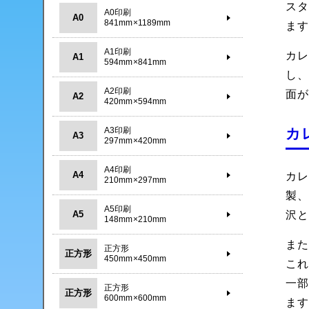
ス
A0印刷
A0
841mm×1189mm
ま
A1印刷
カ
A1
594mm×841mm
し
A2印刷
面
A2
420mm×594mm
カ
A3印刷
A3
297mm×420mm
A4印刷
A4
カ
210mm×297mm
製
A5印刷
A5
沢
148mm×210mm
ま
正方形
正方形
450mm×450mm
こ
一
正方形
正方形
600mm×600mm
ま