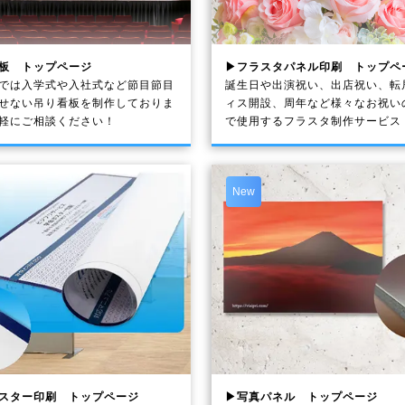
板 トップページ
▶フラスタパネル印刷 トップペ
では入学式や入社式など節目節目
誕生日や出演祝い、出店祝い、転
せない吊り看板を制作しておりま
ィス開設、周年など様々なお祝い
軽にご相談ください！
で使用するフラスタ制作サービス
New
スター印刷 トップページ
▶写真パネル トップページ