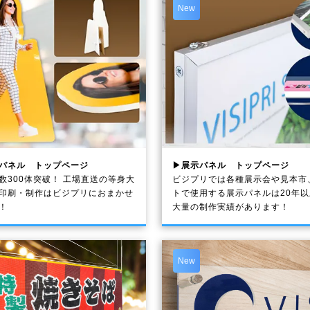
New
パネル トップページ
▶展示パネル トップページ
数300体突破！ 工場直送の等身大
ビジプリでは各種展示会や見本市
印刷・制作は
ビジプリ
におまかせ
トで使用する展示パネルは20年
！
大量の制作実績があります！
New