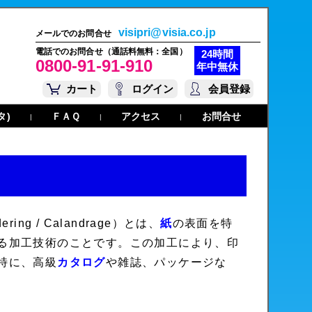
visipri@visia.co.jp
メールでのお問合せ
電話でのお問合せ（通話料無料：全国）
24時間
0800-91-91-910
年中無休
カート
ログイン
会員登録
タ)
ＦＡＱ
アクセス
お問合せ
|
|
|
ering
/
Calandrage
）とは、
紙
の表面を特
る加工技術のことです。この加工により、印
特に、高級
カタログ
や雑誌、パッケージな