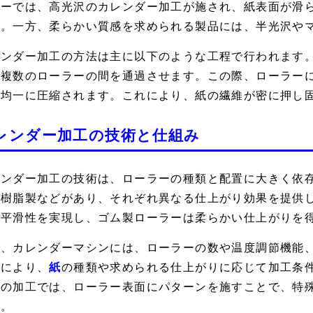
ターでは、高光沢のカレンダー加工が施され、紙表面が滑
す。一方、柔らかい質感を求められる製品には、半光沢や
レンダー加工の方法は主に以下のような工程で行われます
、複数のローラーの間を通過させます。この際、ローラー
が均一に圧縮されます。これにより、紙の繊維が密に押し
レンダー加工の技術と仕組み
レンダー加工の技術は、ローラーの種類と配置に大きく依
、樹脂製などがあり、それぞれ異なる仕上がり効果を提供
と平滑性を実現し、ゴム製ローラーは柔らかい仕上がりを
た、カレンダーマシンには、ローラーの数や温度調節機能
れにより、
紙
の種類や求められる仕上がりに応じて加工条
部の加工では、ローラー表面にパターンを施すことで、特
す。