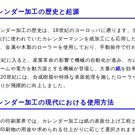
レンダー加工の歴史と起源
ンダー加工の歴史は、18世紀のヨーロッパに遡ります。
上げに使われていたカレンダーマシンを紙加工にも応用し
は、金属や木製のローラーを使用しており、手動操作で行
9世紀に入ると、産業革命の影響で機械の自動化が進み、カ
チームや電力を動力源とする機械が登場し、大量の
紙
を効
、20世紀には、合成樹脂や特殊な表面処理を施したローラ
がりが飛躍的に向上しました。
レンダー加工の現代における使用方法
代の印刷業界では、カレンダー加工は紙の表面仕上げ工程
、印刷物の用途や求められる仕上がりに応じて選択されま