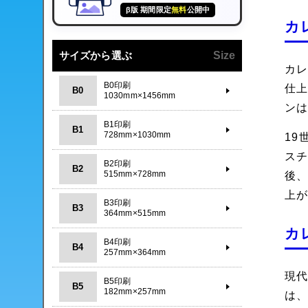
β版 期間限定
無料
公開中
カ
サイズから選ぶ
Size
カレ
B0印刷
仕
B0
1030mm×1456mm
ン
B1印刷
B1
728mm×1030mm
1
ス
B2印刷
B2
515mm×728mm
後
上
B3印刷
B3
364mm×515mm
カ
B4印刷
B4
257mm×364mm
現
B5印刷
B5
182mm×257mm
は