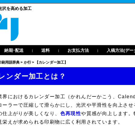
光沢を高める加工
納期･配送
送料
お支払方法
入稿方法(デー
|
|
|
印刷用語辞典
>
か行
>
【カレンダー加工】
レンダー加工とは？
業界における
カレンダー加工
（かれんだーかこう、
Calend
ローラーで圧縮して滑らかにし、光沢や平滑性を向上させ
の仕上がりが美しくなり、
色再現性
や質感が向上します。
見栄えが求められる印刷物に広く利用されています。