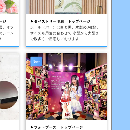
ージ
▶タペストリー印刷 トップページ
居、オフ
ポール（バー）は白と黒、木製の3種類。
のシーン
サイズも用途に合わせて 小型から大型ま
！
で数多くご用意しております。
New
▶フォトブース トップページ