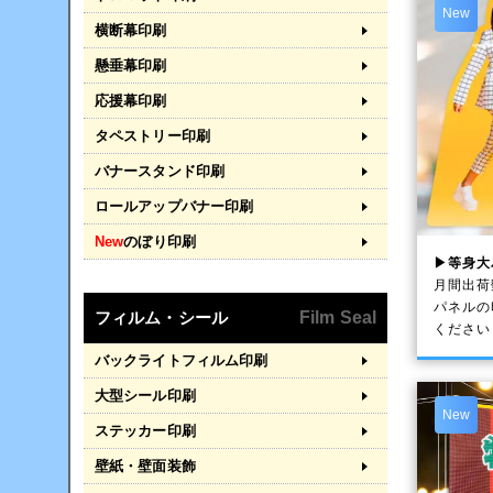
New
横断幕印刷
懸垂幕印刷
応援幕印刷
タペストリー印刷
バナースタンド印刷
ロールアップバナー印刷
New
のぼり印刷
▶等身大
月間出荷
パネルの
フィルム・シール
Film Seal
ください
バックライトフィルム印刷
大型シール印刷
New
ステッカー印刷
壁紙・壁面装飾