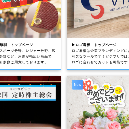
印刷 トップページ
▶ロゴ看板 トップページ
スポーツ分野、レジャー分野、広
ロゴ看板は企業ブランディングに
分野など、用途が幅広い商品で
可欠なツールです！ビジプリでは
も多数ご用意しております。
ロゴに合わせてカットも可能です
New