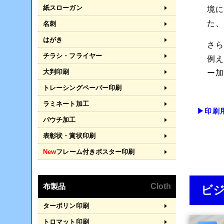
紙スローガン
境
た
名刺
はがき
さ
チラシ・フライヤー
例
大判印刷
ー
トレーシングペーパー印刷
ラミネート加工
▶印刷
パウチ加工
表彰状・賞状印刷
New
フレーム付きポスター印刷
布製品
Cloth
ビ
ターポリン印刷
トロマット印刷