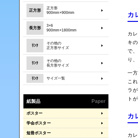
正方形
正方形
900mm×900mm
カ
3×6
長方形
900mm×1800mm
カ
キ
その他の
ﾘﾝｸ
正方形サイズ
で
り
その他の
ﾘﾝｸ
長方形サイズ
一
ﾘﾝｸ
サイズ一覧
こ
ラ
ト
紙製品
Paper
ポスター
カ
学会ポスター
短冊ポスター
カ