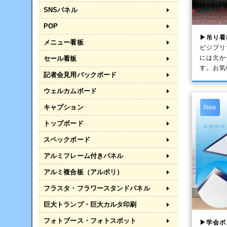
SNSパネル
POP
▶吊り看
メニュー看板
ビジプリ
には欠か
セール看板
す。お気
記者会見用バックボード
ウェルカムボード
キャプション
New
トップボード
スペックボード
アルミフレーム付きパネル
アルミ複合板（アルポリ）
フラスタ・フラワースタンドパネル
巨大トランプ・巨大カルタ印刷
フォトブース・フォトスポット
▶学会ポ