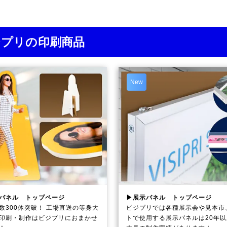
ジプリの印刷商品
New
パネル トップページ
▶展示パネル トップページ
数300体突破！ 工場直送の等身大
ビジプリでは各種展示会や見本市
印刷・制作は
ビジプリ
におまかせ
トで使用する展示パネルは20年