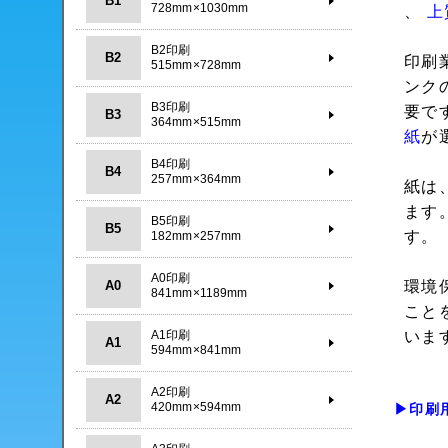
B1
728mm×1030mm
、
上
B2印刷
B2
印刷
515mm×728mm
ンク
B3印刷
要で
B3
364mm×515mm
紙
が
B4印刷
B4
257mm×364mm
紙は
ます
B5印刷
B5
す。
182mm×257mm
A0印刷
A0
環境
841mm×1189mm
こと
A1印刷
いま
A1
594mm×841mm
A2印刷
A2
420mm×594mm
▶印刷