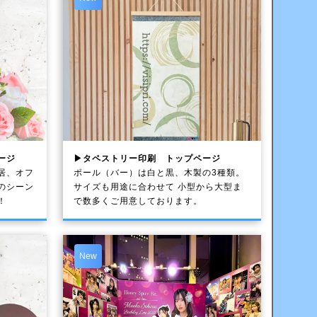
ージ
▶タペストリー印刷 トップページ
居、オフ
ポール（バー）は白と黒、木製の3種類。
のシーン
サイズも用途に合わせて 小型から大型ま
！
で数多くご用意しております。
New