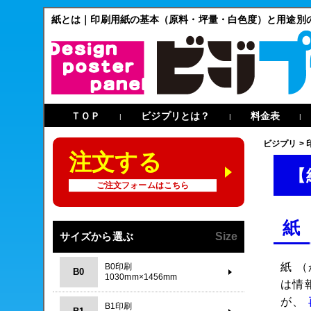
紙とは｜印刷用紙の基本（原料・坪量・白色度）と用途別
ＴＯＰ
ビジプリとは？
料金表
|
|
|
ビジプリ
>
注文する
【
ご注文フォームはこちら
紙
サイズから選ぶ
Size
紙
（
B0印刷
B0
1030mm×1456mm
は情
が、
B1印刷