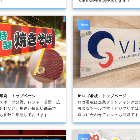
！
大量の制作実績があります！
New
印刷 トップページ
▶ロゴ看板 トップページ
スポーツ分野、レジャー分野、広
ロゴ看板は企業ブランディングに
分野など、用途が幅広い商品で
可欠なツールです！ビジプリでは
も多数ご用意しております。
ロゴに合わせてカットも可能です
New