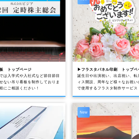
板 トップページ
▶フラスタパネル印刷 トップペ
では入学式や入社式など節目節目
誕生日や出演祝い、出店祝い、転
せない吊り看板を制作しておりま
ィス開設、周年など様々なお祝い
軽にご相談ください！
で使用するフラスタ制作サービス
New