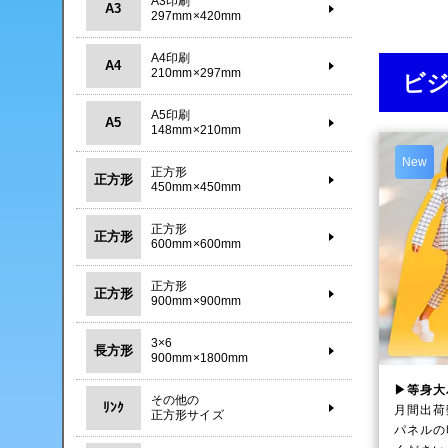
A3印刷
A3
297mm×420mm
A4印刷
A4
210mm×297mm
ビ
A5印刷
A5
148mm×210mm
New
正方形
正方形
450mm×450mm
正方形
正方形
600mm×600mm
正方形
正方形
900mm×900mm
3×6
長方形
900mm×1800mm
▶等身大
その他の
ﾘﾝｸ
月間出荷
正方形サイズ
パネルの