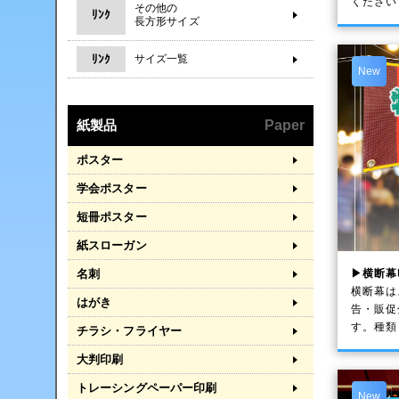
ください
その他の
ﾘﾝｸ
長方形サイズ
ﾘﾝｸ
サイズ一覧
New
紙製品
Paper
ポスター
学会ポスター
短冊ポスター
紙スローガン
▶横断幕
名刺
横断幕は
はがき
告・販促
す。種類
チラシ・フライヤー
大判印刷
トレーシングペーパー印刷
New