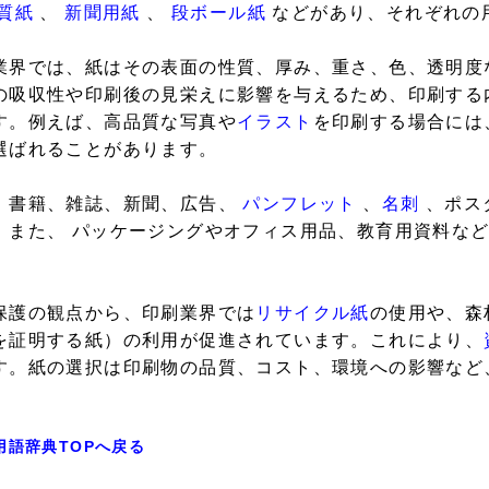
質紙
、
新聞用紙
、
段ボール紙
などがあり、それぞれの
業界では、紙はその表面の性質、厚み、重さ、色、透明度
の吸収性や印刷後の見栄えに影響を与えるため、印刷する
す。例えば、高品質な写真や
イラスト
を印刷する場合には
選ばれることがあります。
、書籍、雑誌、新聞、広告、
パンフレット
、
名刺
、ポス
。また、 パッケージングやオフィス用品、教育用資料な
保護の観点から、印刷業界では
リサイクル紙
の使用や、森
を証明する紙）の利用が促進されています。これにより、
す。紙の選択は印刷物の品質、コスト、環境への影響など
用語辞典TOPへ戻る