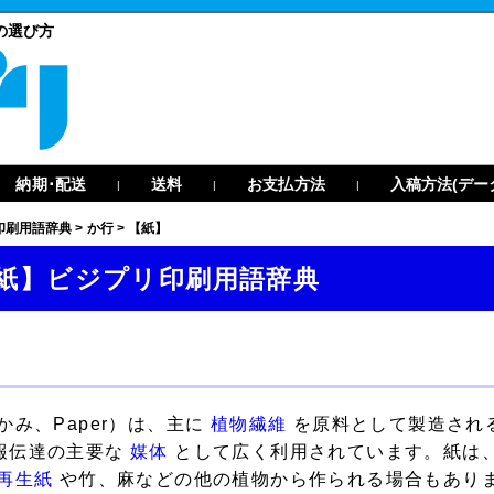
の選び方
納期･配送
送料
お支払方法
入稿方法(デー
|
|
|
印刷用語辞典
>
か行
>
【紙】
紙】ビジプリ印刷用語辞典
かみ、Paper）は、主に
植物繊維
を原料として製造され
報伝達の主要な
媒体
として広く利用されています。紙は、
再生紙
や竹、麻などの他の植物から作られる場合もあり