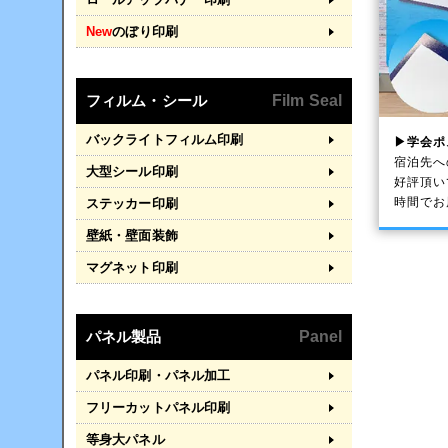
New
のぼり印刷
フィルム・シール
Film Seal
バックライトフィルム印刷
▶学会ポ
宿泊先へ
大型シール印刷
好評頂い
時間でお
ステッカー印刷
壁紙・壁面装飾
マグネット印刷
パネル製品
Panel
パネル印刷・パネル加工
フリーカットパネル印刷
等身大パネル