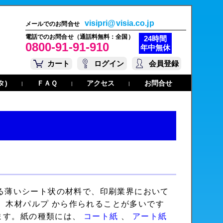
visipri@visia.co.jp
メールでのお問合せ
電話でのお問合せ（通話料無料：全国）
24時間
0800-91-91-910
年中無休
カート
ログイン
会員登録
タ)
ＦＡＱ
アクセス
お問合せ
|
|
|
る薄いシート状の材料で、印刷業界において
 木材パルプ から作られることが多いです
ます。紙の種類には、
コート紙
、
アート紙