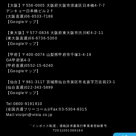
【大阪】〒556-0005 大阪府大阪市浪速区日本橋4-7-7
デンキョー日本橋ビル２Ｆ
(大阪直通)06-6533-7188
【Googleマップ】
【東大阪】〒577-0836 大阪府東大阪市渋川町4-2-11
(東大阪直通)06-6736-5300
【Googleマップ】
【甲府】〒400-0074 山梨県甲府市千塚3-4-19
GA甲府第4-3
(甲府直通)0552-15-6240
【Googleマップ】
【仙台】〒981-3117 宮城県仙台市泉区市名坂字万吉前23-1
(仙台直通)022-343-5899
【Googleマップ】
Tel:0800-9191910
(全国共通フリーコール)/Fax:03-5304-8315
Mail:visipri@visia.co.jp
「インボイス制度」適格請求書発行事業者登録番号
T2011001066184