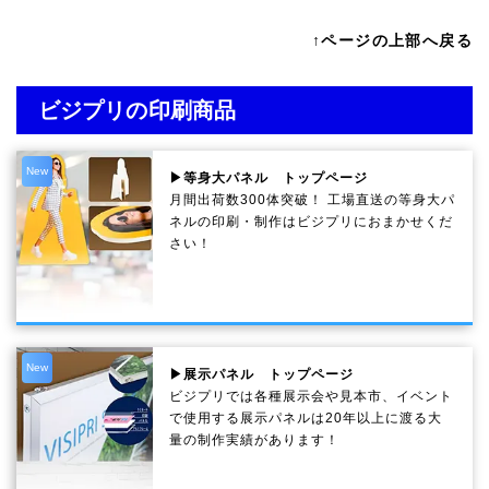
↑ページの上部へ戻る
ビジプリの印刷商品
New
▶等身大パネル トップページ
月間出荷数300体突破！ 工場直送の等身大パ
ネルの印刷・制作は
ビジプリ
におまかせくだ
さい！
New
▶展示パネル トップページ
ビジプリでは各種展示会や見本市、イベント
で使用する展示パネルは20年以上に渡る大
量の制作実績があります！