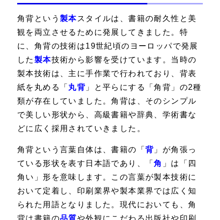
角背という
製本
スタイルは、書籍の耐久性と美
観を両立させるために発展してきました。特
に、角背の技術は19世紀頃のヨーロッパで発展
した
製本
技術から影響を受けています。当時の
製本技術は、主に手作業で行われており、背表
紙を丸める「
丸背
」と平らにする「角背」の2種
類が存在していました。角背は、そのシンプル
で美しい形状から、高級書籍や辞典、学術書な
どに広く採用されていきました。
角背という言葉自体は、書籍の「
背
」が角張っ
ている形状を表す日本語であり、「
角
」は「四
角い」形を意味します。この言葉が製本技術に
おいて定着し、印刷業界や製本業界では広く知
られた用語となりました。現代においても、角
背は書籍の
品質
や外観にこだわる出版社や印刷