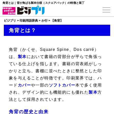
角背とは｜背が角ばる製本仕様（スクエアバック）の特徴と装丁
ビジプリ
>
印刷用語辞典
>
か行
>
【角背】
角背とは？
角背
（かくせ、Square Spine、Dos carré）
は、
製本
において書籍の背部分が平らで角張っ
ている仕上げを指します。書籍の背表紙がしっ
かりと立ち、書棚に並べたときに整然とした印
象を与えることが特徴です。印刷業界では、ハ
ード
カバー
や一部の
ソフトカバー
本で多く使用
され、デザイン的にも機能的にも優れた
製本
方
法として採用されています。
角背の歴史と由来