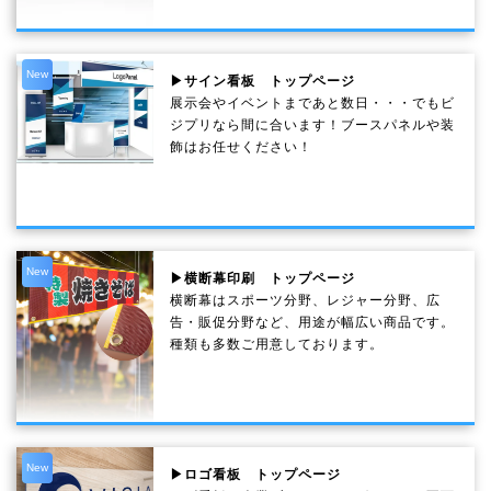
New
▶サイン看板 トップページ
展示会やイベントまであと数日・・・でもビ
ジプリなら間に合います！ブースパネルや装
飾はお任せください！
New
▶横断幕印刷 トップページ
横断幕はスポーツ分野、レジャー分野、広
告・販促分野など、用途が幅広い商品です。
種類も多数ご用意しております。
New
▶ロゴ看板 トップページ