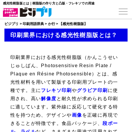
感光性樹脂版とは｜樹脂版の作り方と凸版・フレキソでの用途
ビジプリ
>
印刷用語辞典
>
か行
>
【感光性樹脂版】
印刷業界における感光性樹脂版とは？
印刷業界における
感光性樹脂版
（かんこうせい
じゅしばん、
Photosensitive Resin Plate
/
Plaque en Résine Photosensible
）とは、感
光性材料を用いて製版する印刷用プレートの一
種です。主に
フレキソ印刷
や
グラビア印刷
に使
用され、高い
解像度
と耐久性が求められる印刷
に適しています。紫外線に反応して硬化する特
性を持つため、デザインや
画像
を正確に再現で
きることが特徴です。食品パッケージ、
段ボー
ル
、
ラベル
など、さまざまな用途で活用されて