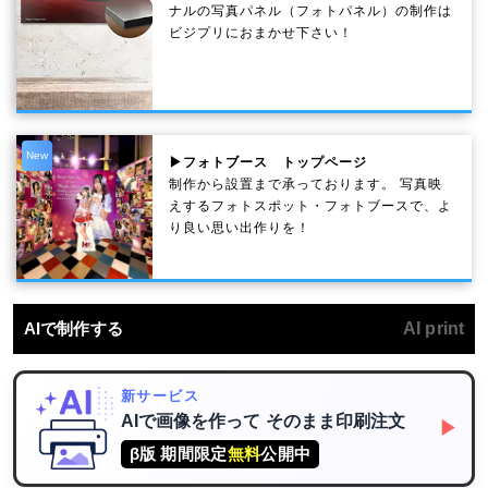
ナルの写真パネル（フォトパネル）の制作は
ビジプリにおまかせ下さい！
New
▶フォトブース トップページ
制作から設置まで承っております。 写真映
えするフォトスポット・フォトブースで、よ
り良い思い出作りを！
AIで制作する
AI print
新サービス
AIで画像を作って
そのまま印刷注文
▶
β版 期間限定
無料
公開中