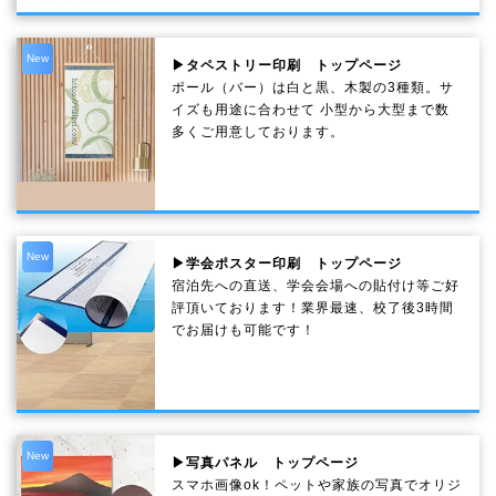
New
▶タペストリー印刷 トップページ
ポール（バー）は白と黒、木製の3種類。サ
イズも用途に合わせて 小型から大型まで数
多くご用意しております。
New
▶学会ポスター印刷 トップページ
宿泊先への直送、学会会場への貼付け等ご好
評頂いております！業界最速、校了後3時間
でお届けも可能です！
New
▶写真パネル トップページ
スマホ画像ok！ペットや家族の写真でオリジ