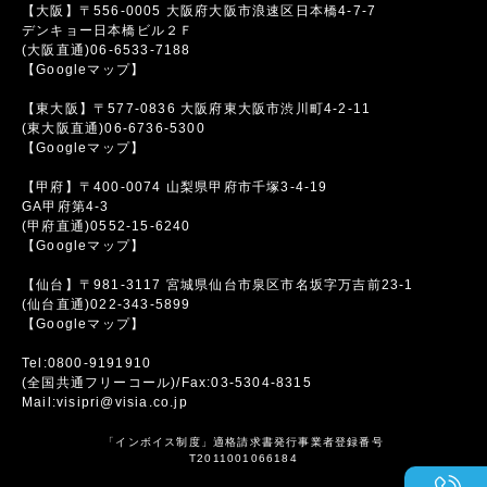
【大阪】〒556-0005 大阪府大阪市浪速区日本橋4-7-7
デンキョー日本橋ビル２Ｆ
(大阪直通)06-6533-7188
【Googleマップ】
【東大阪】〒577-0836 大阪府東大阪市渋川町4-2-11
(東大阪直通)06-6736-5300
【Googleマップ】
【甲府】〒400-0074 山梨県甲府市千塚3-4-19
GA甲府第4-3
(甲府直通)0552-15-6240
【Googleマップ】
【仙台】〒981-3117 宮城県仙台市泉区市名坂字万吉前23-1
(仙台直通)022-343-5899
【Googleマップ】
Tel:0800-9191910
(全国共通フリーコール)/Fax:03-5304-8315
Mail:visipri@visia.co.jp
「インボイス制度」適格請求書発行事業者登録番号
T2011001066184