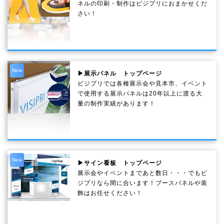
ネルの印刷・制作は
ビジプリ
におまかせくだ
さい！
New
▶展示パネル トップページ
ビジプリでは各種展示会や見本市、イベント
で使用する展示パネルは20年以上に渡る大
量の制作実績があります！
New
▶サイン看板 トップページ
展示会やイベントまであと数日・・・でもビ
ジプリなら間に合います！ブースパネルや装
飾はお任せください！