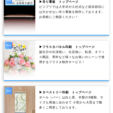
New
▶吊り看板 トップページ
ビジプリでは入学式や入社式など節目節目に
は欠かせない吊り看板を制作しております。
お気軽にご相談ください！
New
▶フラスタパネル印刷 トップページ
誕生日や出演祝い、出店祝い、転居、オフィ
ス開設、周年など様々なお祝いのシーンで使
用するフラスタ制作サービス！
New
▶タペストリー印刷 トップページ
ポール（バー）は白と黒、木製の3種類。サ
イズも用途に合わせて 小型から大型まで数
多くご用意しております。