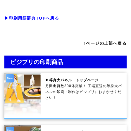
▶印刷用語辞典TOPへ戻る
↑ページの上部へ戻る
ビジプリの印刷商品
New
▶等身大パネル トップページ
月間出荷数300体突破！ 工場直送の等身大パ
ネルの印刷・制作は
ビジプリ
におまかせくだ
さい！
New