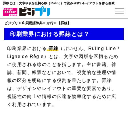
罫線とは｜文章や表を区切る線（Ruling）で読みやすいレイアウトを作る要素
ビジプリ
>
印刷用語辞典
>
か行
>
【罫線】
印刷業界における罫線とは？
印刷業界における
罫線
（けいせん、
Ruling Line
/
Ligne de Règle
）とは、文字や図版を区切るため
に使用される線のことを指します。主に書籍、雑
誌、新聞、帳票などにおいて、視覚的な整理や情
報の区分を明確にする役割を果たします。罫線
は、デザインやレイアウトの重要な要素であり、
視認性の向上や情報の伝達を効率化するために広
く利用されています。