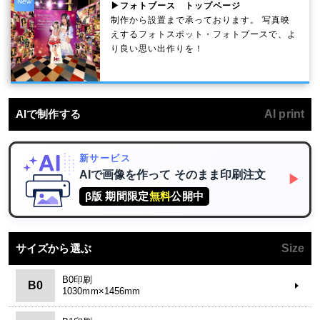
New
▶フォトブース トップページ
制作から設置まで承っております。 写真映
えするフォトスポット・フォトブースで、よ
り良い思い出作りを！
AIで制作する
AI print
新サービス
AIで画像を作って
そのまま印刷注文
▶
β版 期間限定
無料
公開中
サイズから選ぶ
Size
B0印刷
B0
1030mm×1456mm