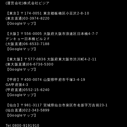
(運営会社)株式会社ビジア
【東京】〒174-0051 東京都板橋区小豆沢2-8-10
(東京直通)03-3974-8220
【Googleマップ】
【大阪】〒556-0005 大阪府大阪市浪速区日本橋4-7-7
デンキョー日本橋ビル２Ｆ
(大阪直通)06-6533-7188
【Googleマップ】
【東大阪】〒577-0836 大阪府東大阪市渋川町4-2-11
(東大阪直通)06-6736-5300
【Googleマップ】
【甲府】〒400-0074 山梨県甲府市千塚3-4-19
GA甲府第4-3
(甲府直通)0552-15-6240
【Googleマップ】
【仙台】〒981-3117 宮城県仙台市泉区市名坂字万吉前23-1
(仙台直通)022-343-5899
【Googleマップ】
Tel:0800-9191910