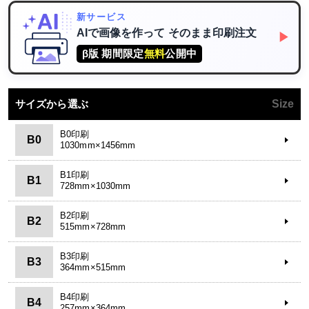
新サービス
AIで画像を作って
そのまま印刷注文
▶
β版 期間限定
無料
公開中
サイズから選ぶ
Size
B0印刷
B0
1030mm×1456mm
B1印刷
B1
728mm×1030mm
B2印刷
B2
515mm×728mm
B3印刷
B3
364mm×515mm
B4印刷
B4
257mm×364mm