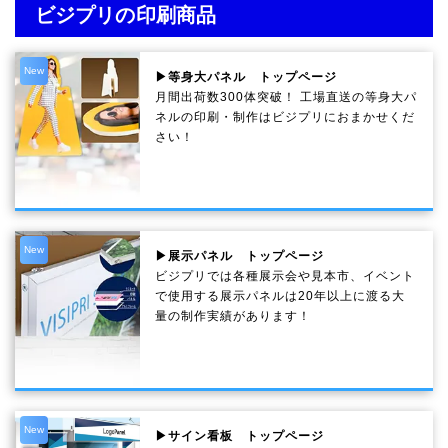
ビジプリの印刷商品
New
▶等身大パネル トップページ
月間出荷数300体突破！ 工場直送の等身大パ
ネルの印刷・制作は
ビジプリ
におまかせくだ
さい！
New
▶展示パネル トップページ
ビジプリでは各種展示会や見本市、イベント
で使用する展示パネルは20年以上に渡る大
量の制作実績があります！
New
▶サイン看板 トップページ