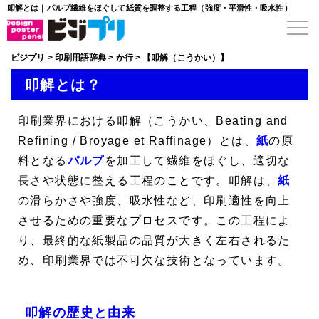
叩解とは｜パルプ繊維をほぐして紙質を調整する工程（強度・平滑性・吸水性）
ビジプリ
>
印刷用語辞典
>
か行
>
【叩解（こうかい）】
叩解とは？
印刷業界における
叩解
（こうかい、
Beating and
Refining
/
Broyage et Raffinage
）とは、
紙
の原
料となる
パルプ
を加工して繊維をほぐし、適切な
長さや状態に整える工程のことです。叩解は、
紙
の滑らかさや強度、吸水性など、印刷適性を向上
させるための重要なプロセスです。この工程によ
り、最終的な紙製品の品質が大きく左右されるた
め、印刷業界では不可欠な技術となっています。
叩解の歴史と由来