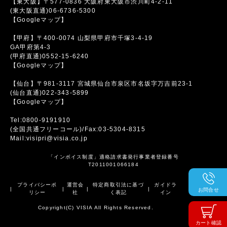
【東大阪】〒577-0836 大阪府東大阪市渋川町4-2-11
(東大阪直通)06-6736-5300
【Googleマップ】
【甲府】〒400-0074 山梨県甲府市千塚3-4-19
GA甲府第4-3
(甲府直通)0552-15-6240
【Googleマップ】
【仙台】〒981-3117 宮城県仙台市泉区市名坂字万吉前23-1
(仙台直通)022-343-5899
【Googleマップ】
Tel:0800-9191910
(全国共通フリーコール)/Fax:03-5304-8315
Mail:visipri@visia.co.jp
「インボイス制度」適格請求書発行事業者登録番号
T2011001066184
プライバシーポ
運営会
特定商取引法に基づ
ガイドラ
|
|
|
|
お問合せ
リシー
社
く表記
イン
Copyright(C) VISIA All Rights Reserved.
カート確認