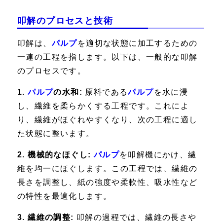
叩解のプロセスと技術
叩解は、
パルプ
を適切な状態に加工するための
一連の工程を指します。以下は、一般的な叩解
のプロセスです。
1.
パルプ
の水和:
原料である
パルプ
を水に浸
し、繊維を柔らかくする工程です。これによ
り、繊維がほぐれやすくなり、次の工程に適し
た状態に整います。
2. 機械的なほぐし:
パルプ
を叩解機にかけ、繊
維を均一にほぐします。この工程では、繊維の
長さを調整し、紙の強度や柔軟性、吸水性など
の特性を最適化します。
3. 繊維の調整:
叩解の過程では、繊維の長さや