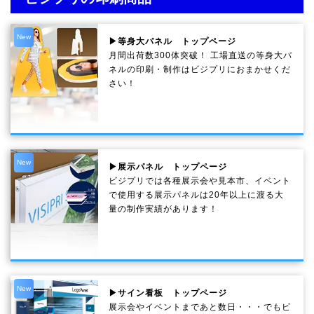
New
▶等身大パネル トップページ
月間出荷数300体突破！ 工場直送の等身大パ
ネルの印刷・制作は
ビジプリ
におまかせくだ
さい！
New
▶展示パネル トップページ
ビジプリでは各種展示会や見本市、イベント
で使用する展示パネルは20年以上に渡る大
量の制作実績があります！
New
▶サイン看板 トップページ
展示会やイベントまであと数日・・・でもビ