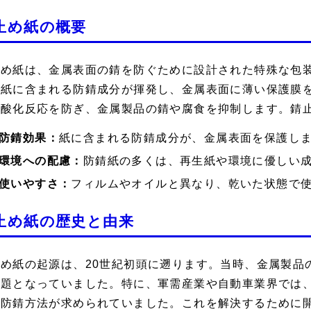
止め紙の概要
止め紙は、金属表面の錆を防ぐために設計された特殊な包
、紙に含まれる防錆成分が揮発し、金属表面に薄い保護膜
る酸化反応を防ぎ、金属製品の錆や腐食を抑制します。錆
防錆効果：
紙に含まれる防錆成分が、金属表面を保護し
環境への配慮：
防錆紙の多くは、再生紙や環境に優しい
使いやすさ：
フィルムやオイルと異なり、乾いた状態で
止め紙の歴史と由来
止め紙の起源は、20世紀初頭に遡ります。当時、金属製品
課題となっていました。特に、軍需産業や自動車業界では
な防錆方法が求められていました。これを解決するために