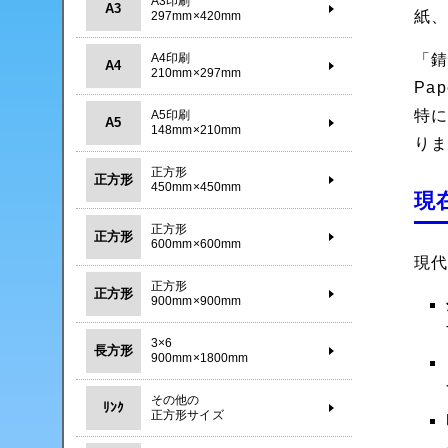
A3印刷
A3
紙
297mm×420mm
A4印刷
「錆
A4
210mm×297mm
Pa
特
A5印刷
A5
148mm×210mm
り
正方形
正方形
450mm×450mm
現
正方形
正方形
600mm×600mm
現
正方形
正方形
900mm×900mm
3×6
長方形
900mm×1800mm
その他の
ﾘﾝｸ
正方形サイズ