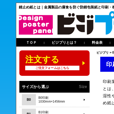
錆止め紙とは｜金属製品の腐食を防ぐ防錆包装紙と印刷・
ＴＯＰ
ビジプリとは？
料金表
|
|
|
ビジプリ
>
注文する
印
ご注文フォームはこちら
印刷
サイズから選ぶ
Size
とは
湿性
B0印刷
B0
1030mm×1456mm
め紙
B1印刷