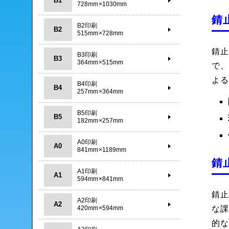
B1
728mm×1030mm
錆
B2印刷
B2
515mm×728mm
錆
B3印刷
B3
364mm×515mm
で
よ
B4印刷
B4
257mm×364mm
B5印刷
B5
182mm×257mm
A0印刷
A0
841mm×1189mm
錆
A1印刷
A1
594mm×841mm
錆
A2印刷
A2
420mm×594mm
な
的