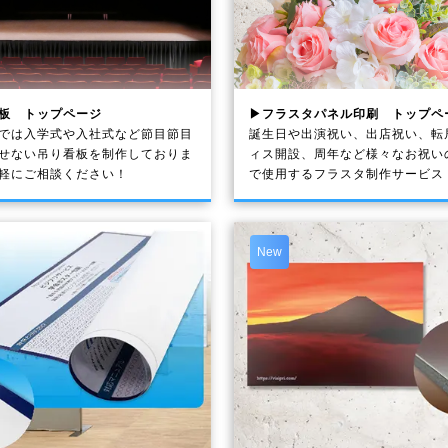
板 トップページ
▶フラスタパネル印刷 トップペ
では入学式や入社式など節目節目
誕生日や出演祝い、出店祝い、転
せない吊り看板を制作しておりま
ィス開設、周年など様々なお祝い
軽にご相談ください！
で使用するフラスタ制作サービス
New