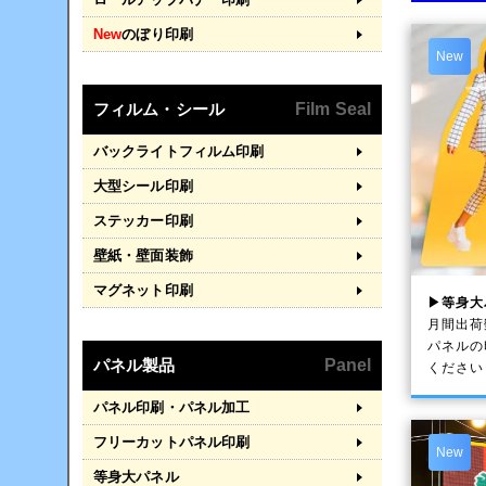
New
のぼり印刷
New
フィルム・シール
Film Seal
バックライトフィルム印刷
大型シール印刷
ステッカー印刷
壁紙・壁面装飾
マグネット印刷
▶等身大
月間出荷
パネルの
パネル製品
Panel
ください
パネル印刷・パネル加工
フリーカットパネル印刷
New
等身大パネル