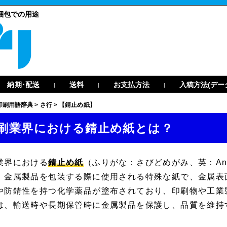
梱包での用途
納期･配送
送料
お支払方法
入稿方法(デー
|
|
|
印刷用語辞典
>
さ行
>
【錆止め紙】
刷業界における錆止め紙とは？
業界における
錆止め紙
（ふりがな：さびどめがみ、英：Anti-Rust
、金属製品を包装する際に使用される特殊な紙で、金属表
や防錆性を持つ化学薬品が塗布されており、印刷物や工業
は、輸送時や長期保管時に金属製品を保護し、品質を維持