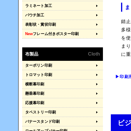
ラミネート加工
ま
パウチ加工
錆
表彰状・賞状印刷
多
New
フレーム付きポスター印刷
を
ま
布製品
Cloth
に
ターポリン印刷
トロマット印刷
▶印刷
横断幕印刷
懸垂幕印刷
応援幕印刷
タペストリー印刷
ビ
バナースタンド印刷
ロールアップバナー印刷