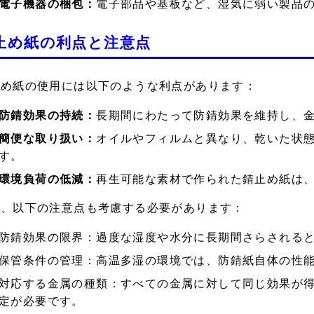
電子機器の梱包：
電子部品や基板など、湿気に弱い製品
止め紙の利点と注意点
止め紙の使用には以下のような利点があります：
防錆効果の持続：
長期間にわたって防錆効果を維持し、
簡便な取り扱い：
オイルやフィルムと異なり、乾いた状
す。
環境負荷の低減：
再生可能な素材で作られた錆止め紙は
方、以下の注意点も考慮する必要があります：
防錆効果の限界：
過度な湿度や水分に長期間さらされる
保管条件の管理：
高温多湿の環境では、防錆紙自体の性
対応する金属の種類：
すべての金属に対して同じ効果が
定が必要です。