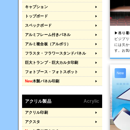
キャプション
トップボード
スペックボード
▶吊り看
アルミフレーム付きパネル
ビジプリ
アルミ複合板（アルポリ）
には欠か
す。お気
フラスタ・フラワースタンドパネル
巨大トランプ・巨大カルタ印刷
フォトブース・フォトスポット
New
New
木製パネル印刷
アクリル製品
Acrylic
アクリル印刷
アクスタ