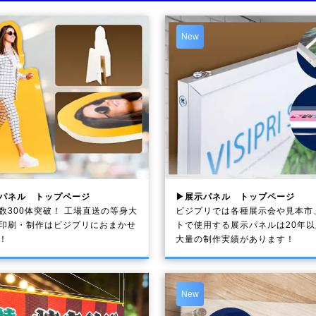
New
パネル トップページ
▶展示パネル トップページ
数300体突破！ 工場直送の等身大
ビジプリでは各種展示会や見本市
印刷・制作は
ビジプリ
におまかせ
トで使用する展示パネルは20年
！
大量の制作実績があります！
New