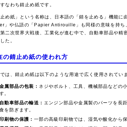
、すなわち錆止め紙です。
止め紙」という名称は、日本語の「錆を止める」機能に由来し
per」や仏語の「Papier Antirouille」も同様の
に第二次世界大戦後、工業化が進む中で、自動車部品や精
ました。
在の錆止め紙の使われ方
代では、錆止め紙は以下のような用途で広く使用されてい
金属部品の包装：
ネジやボルト、工具、機械部品などの
す。
自動車部品の輸送：
エンジン部品や金属製のパーツを長
食を防ぎます。
印刷物の保護：
一部の高級印刷物では、湿気や酸化から