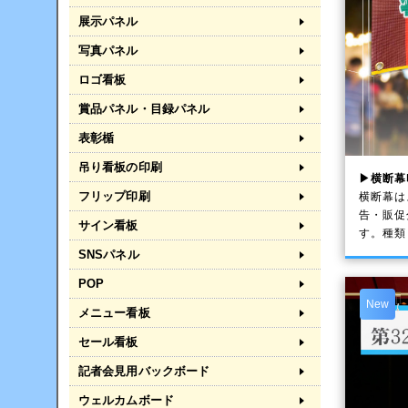
展示パネル
写真パネル
ロゴ看板
賞品パネル・目録パネル
表彰楯
吊り看板の印刷
▶横断幕
フリップ印刷
横断幕は
告・販促
サイン看板
す。種類
SNSパネル
POP
New
メニュー看板
セール看板
記者会見用バックボード
ウェルカムボード