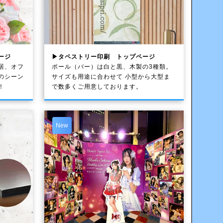
ージ
▶タペストリー印刷 トップページ
居、オフ
ポール（バー）は白と黒、木製の3種類。
のシーン
サイズも用途に合わせて 小型から大型ま
！
で数多くご用意しております。
New