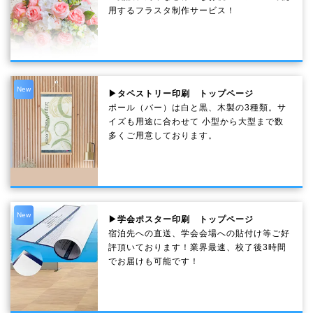
用するフラスタ制作サービス！
New
▶タペストリー印刷 トップページ
ポール（バー）は白と黒、木製の3種類。サ
イズも用途に合わせて 小型から大型まで数
多くご用意しております。
New
▶学会ポスター印刷 トップページ
宿泊先への直送、学会会場への貼付け等ご好
評頂いております！業界最速、校了後3時間
でお届けも可能です！