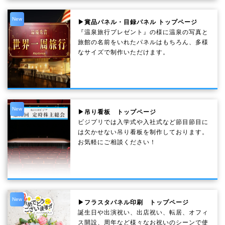
New
▶賞品パネル・目録パネル トップページ
『温泉旅行プレゼント』の様に温泉の写真と
旅館の名前をいれたパネルはもちろん、多様
なサイズで制作いただけます。
New
▶吊り看板 トップページ
ビジプリでは入学式や入社式など節目節目に
は欠かせない吊り看板を制作しております。
お気軽にご相談ください！
New
▶フラスタパネル印刷 トップページ
誕生日や出演祝い、出店祝い、転居、オフィ
ス開設、周年など様々なお祝いのシーンで使