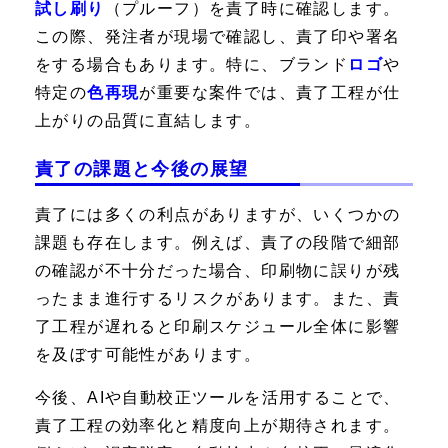
試し刷り
（プルーフ）を責了時に確認します。
この際、発注者が現場で確認し、責了印や署名
をする場合もあります。特に、ブランド
ロゴ
や
特定の
色再現
が重要な案件では、責了工程が仕
上がりの品質に直結します。
責了の課題と今後の展望
責了には多くの利点がありますが、いくつかの
課題も存在します。例えば、責了の段階で細部
の確認が不十分だった場合、印刷物に誤りが残
ったまま進行するリスクがあります。また、責
了工程が遅れると印刷スケジュール全体に影響
を及ぼす可能性があります。
今後、AIや自動校正ツールを活用することで、
責了工程の効率化と精度向上が期待されます。