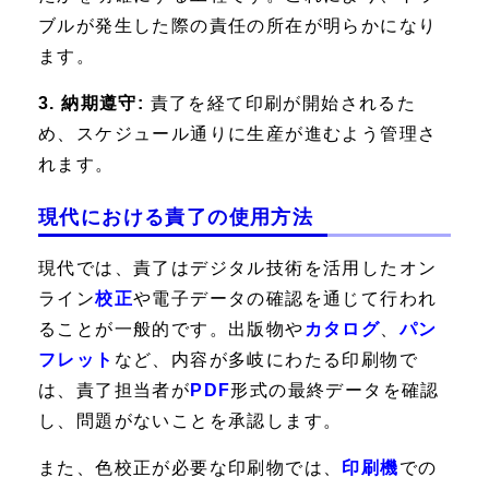
ブルが発生した際の責任の所在が明らかになり
ます。
3. 納期遵守:
責了を経て印刷が開始されるた
め、スケジュール通りに生産が進むよう管理さ
れます。
現代における責了の使用方法
現代では、責了はデジタル技術を活用したオン
ライン
校正
や電子データの確認を通じて行われ
ることが一般的です。出版物や
カタログ
、
パン
フレット
など、内容が多岐にわたる印刷物で
は、責了担当者が
PDF
形式の最終データを確認
し、問題がないことを承認します。
また、色校正が必要な印刷物では、
印刷機
での