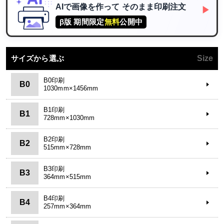
AIで画像を作って
そのまま印刷注文
▶
β版 期間限定
無料
公開中
サイズから選ぶ
Size
B0印刷
B0
1030mm×1456mm
B1印刷
B1
728mm×1030mm
B2印刷
B2
515mm×728mm
B3印刷
B3
364mm×515mm
B4印刷
B4
257mm×364mm