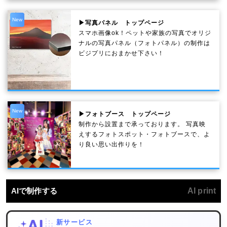
New
▶写真パネル トップページ
スマホ画像ok！ペットや家族の写真でオリジ
ナルの写真パネル（フォトパネル）の制作は
ビジプリにおまかせ下さい！
New
▶フォトブース トップページ
制作から設置まで承っております。 写真映
えするフォトスポット・フォトブースで、よ
り良い思い出作りを！
AIで制作する
AI print
新サービス