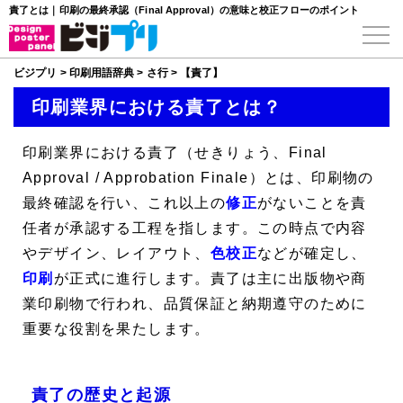
責了とは｜印刷の最終承認（Final Approval）の意味と校正フローのポイント
ビジプリ
>
印刷用語辞典
>
さ行
>
【責了】
印刷業界における責了とは？
印刷業界における
責了
（せきりょう、
Final
Approval
/
Approbation Finale
）とは、印刷物の
最終確認を行い、これ以上の
修正
がないことを責
任者が承認する工程を指します。この時点で内容
やデザイン、レイアウト、
色校正
などが確定し、
印刷
が正式に進行します。責了は主に出版物や商
業印刷物で行われ、品質保証と納期遵守のために
重要な役割を果たします。
責了の歴史と起源