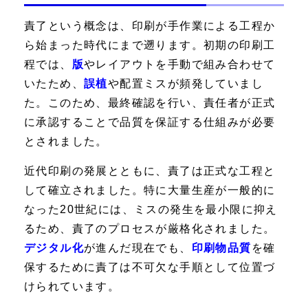
責了という概念は、印刷が手作業による工程か
ら始まった時代にまで遡ります。初期の印刷工
程では、
版
やレイアウトを手動で組み合わせて
いたため、
誤植
や配置ミスが頻発していまし
た。このため、最終確認を行い、責任者が正式
に承認することで品質を保証する仕組みが必要
とされました。
近代印刷の発展とともに、責了は正式な工程と
して確立されました。特に大量生産が一般的に
なった20世紀には、ミスの発生を最小限に抑え
るため、責了のプロセスが厳格化されました。
デジタル化
が進んだ現在でも、
印刷物品質
を確
保するために責了は不可欠な手順として位置づ
けられています。