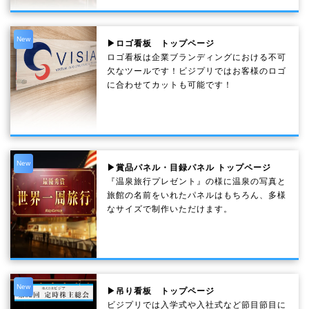
New
▶ロゴ看板 トップページ
ロゴ看板は企業ブランディングにおける不可
欠なツールです！ビジプリではお客様のロゴ
に合わせてカットも可能です！
New
▶賞品パネル・目録パネル トップページ
『温泉旅行プレゼント』の様に温泉の写真と
旅館の名前をいれたパネルはもちろん、多様
なサイズで制作いただけます。
New
▶吊り看板 トップページ
ビジプリでは入学式や入社式など節目節目に