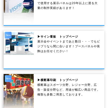
で使用する展示パネルは20年以上に渡る大
量の制作実績があります！
New
▶サイン看板 トップページ
展示会やイベントまであと数日・・・でもビ
ジプリなら間に合います！ブースパネルや装
飾はお任せください！
New
▶横断幕印刷 トップページ
横断幕はスポーツ分野、レジャー分野、広
告・販促分野など、用途が幅広い商品です。
種類も多数ご用意しております。