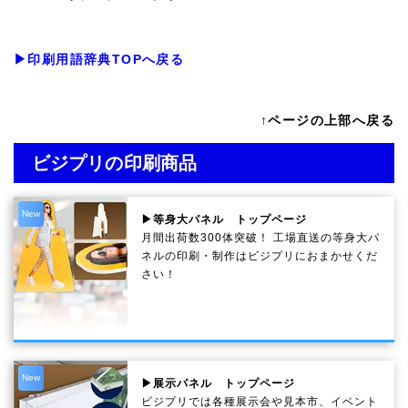
▶印刷用語辞典TOPへ戻る
↑ページの上部へ戻る
ビジプリの印刷商品
New
▶等身大パネル トップページ
月間出荷数300体突破！ 工場直送の等身大パ
ネルの印刷・制作は
ビジプリ
におまかせくだ
さい！
New
▶展示パネル トップページ
ビジプリでは各種展示会や見本市、イベント