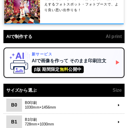
えするフォトスポット・フォトブースで、よ
り良い思い出作りを！
AIで制作する
AI print
新サービス
AIで画像を作って
そのまま印刷注文
▶
β版 期間限定
無料
公開中
サイズから選ぶ
Size
B0印刷
B0
1030mm×1456mm
B1印刷
B1
728mm×1030mm