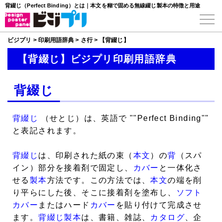
背綴じ（Perfect Binding）とは｜本文を糊で固める無線綴じ製本の特徴と用途
ビジプリ
>
印刷用語辞典
>
さ行
>
【背綴じ】
【背綴じ】ビジプリ印刷用語辞典
背綴じ
背綴じ
（せとじ）は、英語で ""Perfect Binding""
と表記されます。
背綴じ
は、印刷された紙の束（
本文
）の
背
（スパ
イン）部分を接着剤で固定し、
カバー
と一体化さ
せる
製本
方法です。この方法では、
本文
の端を削
り平らにした後、そこに接着剤を塗布し、
ソフト
カバー
またはハード
カバー
を貼り付けて完成させ
ます。
背綴じ
製本
は、書籍、雑誌、
カタログ
、企