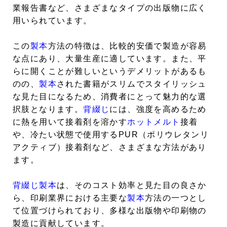
業報告書など、さまざまなタイプの出版物に広く
用いられています。
この
製本
方法の特徴は、比較的安価で製造が容易
な点にあり、大量生産に適しています。また、平
らに開くことが難しいというデメリットがあるも
のの、
製本
された書籍がスリムでスタイリッシュ
な見た目になるため、消費者にとって魅力的な選
択肢となります。
背綴じ
には、強度を高めるため
に熱を用いて接着剤を溶かす
ホットメルト
接着
や、冷たい状態で使用するPUR（ポリウレタンリ
アクティブ）接着剤など、さまざまな方法があり
ます。
背綴じ
製本
は、そのコスト効率と見た目の良さか
ら、印刷業界における主要な
製本
方法の一つとし
て位置づけられており、多様な出版物や印刷物の
製造に貢献しています。