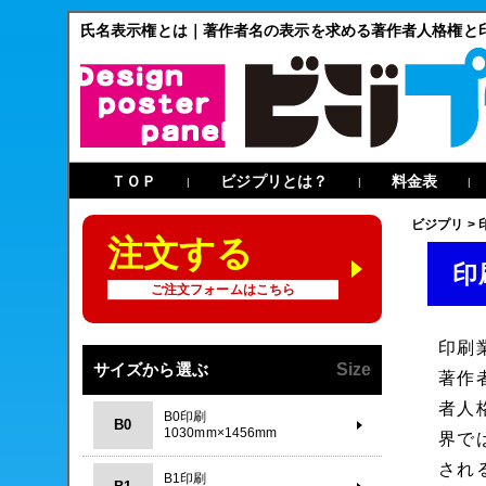
氏名表示権とは｜著作者名の表示を求める著作者人格権と
ＴＯＰ
ビジプリとは？
料金表
|
|
|
ビジプリ
>
注文する
印
ご注文フォームはこちら
印刷
サイズから選ぶ
Size
著作
者人
B0印刷
B0
1030mm×1456mm
界で
され
B1印刷