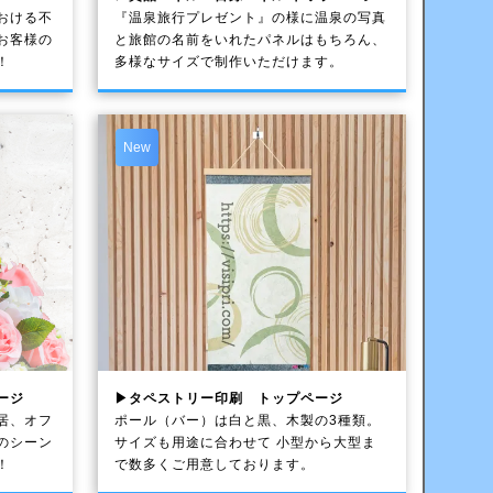
おける不
『温泉旅行プレゼント』の様に温泉の写真
お客様の
と旅館の名前をいれたパネルはもちろん、
！
多様なサイズで制作いただけます。
New
ージ
▶タペストリー印刷 トップページ
居、オフ
ポール（バー）は白と黒、木製の3種類。
のシーン
サイズも用途に合わせて 小型から大型ま
！
で数多くご用意しております。