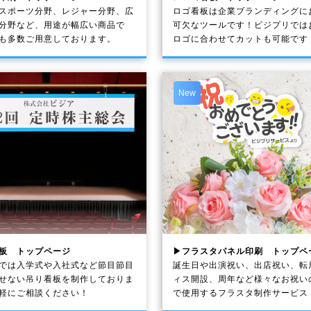
スポーツ分野、レジャー分野、広
ロゴ看板は企業ブランディングに
分野など、用途が幅広い商品で
可欠なツールです！ビジプリでは
も多数ご用意しております。
ロゴに合わせてカットも可能です
New
板 トップページ
▶フラスタパネル印刷 トップペ
では入学式や入社式など節目節目
誕生日や出演祝い、出店祝い、転
せない吊り看板を制作しておりま
ィス開設、周年など様々なお祝い
軽にご相談ください！
で使用するフラスタ制作サービス