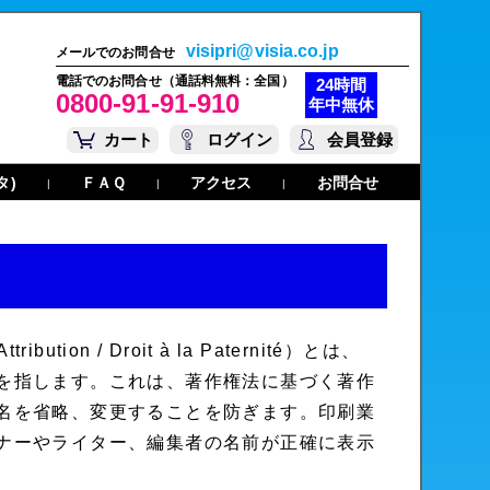
visipri@visia.co.jp
メールでのお問合せ
電話でのお問合せ（通話料無料：全国）
24時間
0800-91-91-910
年中無休
カート
ログイン
会員登録
タ)
ＦＡＱ
アクセス
お問合せ
|
|
|
Attribution
/
Droit à la Paternité
）とは、
を指します。これは、著作権法に基づく著作
名を省略、変更することを防ぎます。印刷業
ナーやライター、編集者の名前が正確に表示