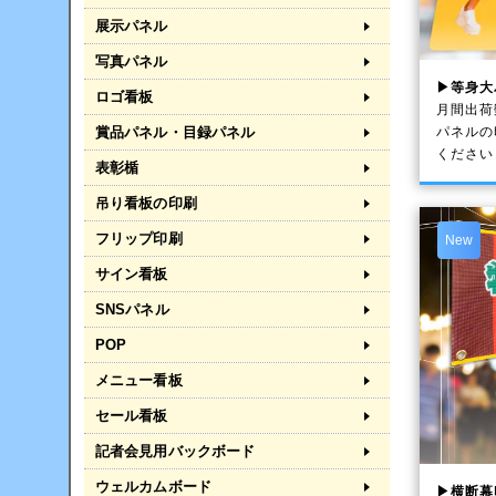
展示パネル
写真パネル
▶等身大
ロゴ看板
月間出荷
賞品パネル・目録パネル
パネルの
ください
表彰楯
吊り看板の印刷
フリップ印刷
New
サイン看板
SNSパネル
POP
メニュー看板
セール看板
記者会見用バックボード
ウェルカムボード
▶横断幕