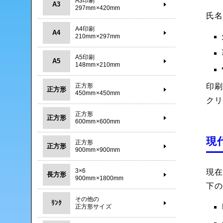
A3印刷
A3
297mm×420mm
氏
A4印刷
A4
210mm×297mm
A5印刷
A5
148mm×210mm
正方形
印
正方形
450mm×450mm
ク
正方形
正方形
600mm×600mm
現
正方形
正方形
900mm×900mm
3×6
現
長方形
900mm×1800mm
下
その他の
ﾘﾝｸ
正方形サイズ