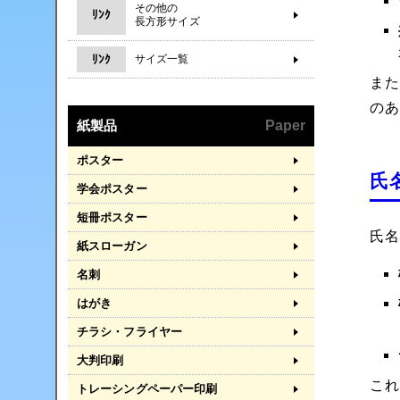
その他の
ﾘﾝｸ
長方形サイズ
ﾘﾝｸ
サイズ一覧
ま
の
紙製品
Paper
ポスター
氏
学会ポスター
短冊ポスター
氏
紙スローガン
名刺
はがき
チラシ・フライヤー
大判印刷
こ
トレーシングペーパー印刷