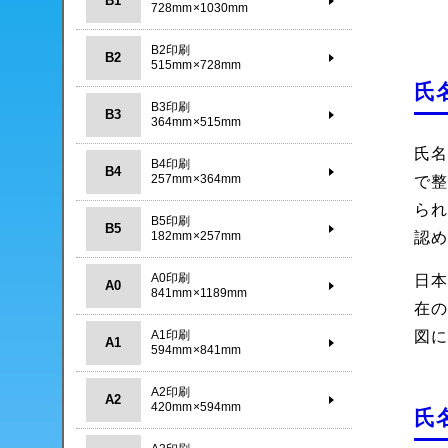
B1
728mm×1030mm
B2印刷
B2
515mm×728mm
氏
B3印刷
B3
364mm×515mm
氏
B4印刷
B4
257mm×364mm
で
ら
B5印刷
B5
認
182mm×257mm
A0印刷
日
A0
841mm×1189mm
在の
図
A1印刷
A1
594mm×841mm
A2印刷
A2
420mm×594mm
氏