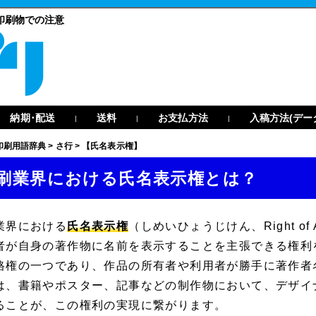
印刷物での注意
納期･配送
送料
お支払方法
入稿方法(デー
|
|
|
印刷用語辞典
>
さ行
>
【氏名表示権】
刷業界における氏名表示権とは？
業界における
氏名表示権
（しめいひょうじけん、
Right of 
者が自身の著作物に名前を表示することを主張できる権利
格権の一つであり、作品の所有者や利用者が勝手に著作者
は、書籍やポスター、記事などの制作物において、デザイ
ることが、この権利の実現に繋がります。