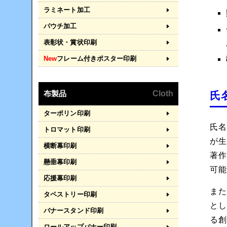
ラミネート加工
パウチ加工
表彰状・賞状印刷
New
フレーム付きポスター印刷
布製品
Cloth
氏
ターポリン印刷
氏名
トロマット印刷
が
横断幕印刷
著
懸垂幕印刷
可
応援幕印刷
ま
タペストリー印刷
と
バナースタンド印刷
る
ロールアップバナー印刷