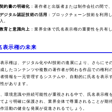
契約書の明確化
：著作者と出版者または制作会社の間で
デジタル認証技術の活用
：ブロックチェーン技術を利用
入。
教育と意識向上
：業界全体で氏名表示権の重要性を共有
名表示権の未来
表示権は、デジタル化やAI技術の進展により、さらにそ
生成したコンテンツや複数の著作者が関わる作品での権利
作者情報を一元管理するシステムや、自動的に氏名を表示
能性があります。
た、環境意識や持続可能性が重視される中で、氏名表示権
してより明確に保護され、業界全体で尊重されることが期
創作活動の健全な発展が促進されるでしょう。