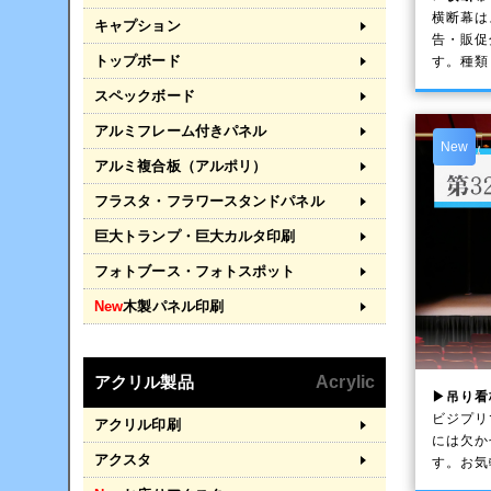
横断幕は
キャプション
告・販促
トップボード
す。種類
スペックボード
アルミフレーム付きパネル
New
アルミ複合板（アルポリ）
フラスタ・フラワースタンドパネル
巨大トランプ・巨大カルタ印刷
フォトブース・フォトスポット
New
木製パネル印刷
アクリル製品
Acrylic
▶吊り看
ビジプリ
アクリル印刷
には欠か
アクスタ
す。お気