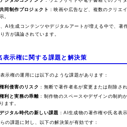
デジタルコンテンツ
：ウェブサイトや電子書籍でのライ
共同制作プロジェクト
：映画や広告など、複数のクリエ
示。
た、AI生成コンテンツやデジタルアートが増える中で、著
あり方が議論されています。
名表示権に関する課題と解決策
名表示権の運用には以下のような課題があります：
権利侵害のリスク
：無断で著作者名が変更または削除さ
権利と実務の乖離
：制作物のスペースやデザインの制約
ります。
デジタル時代の新しい課題
：AI生成物の著作権や氏名表
れらの課題に対し、以下の解決策が有効です：