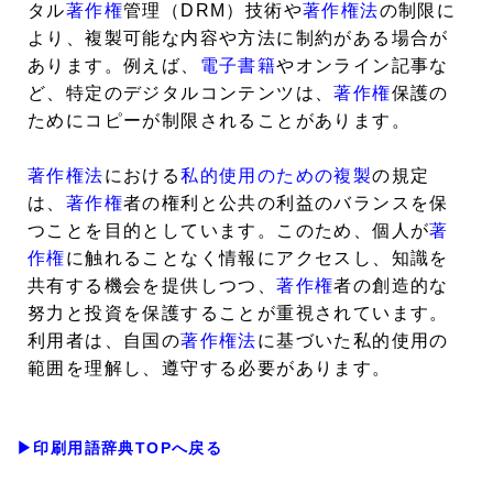
タル
著作権
管理（DRM）技術や
著作権法
の制限に
より、複製可能な内容や方法に制約がある場合が
あります。例えば、
電子書籍
やオンライン記事な
ど、特定のデジタルコンテンツは、
著作権
保護の
ためにコピーが制限されることがあります。
著作権法
における
私的使用のための複製
の規定
は、
著作権
者の権利と公共の利益のバランスを保
つことを目的としています。このため、個人が
著
作権
に触れることなく情報にアクセスし、知識を
共有する機会を提供しつつ、
著作権
者の創造的な
努力と投資を保護することが重視されています。
利用者は、自国の
著作権法
に基づいた私的使用の
範囲を理解し、遵守する必要があります。
▶印刷用語辞典TOPへ戻る