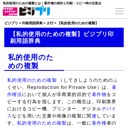
私的使用のための複製とは｜著作権の例外と印刷・コピー時の注意点
ビジプリ
>
印刷用語辞典
>
さ行
>
【私的使用のための複製】
【私的使用のための複製】ビジプリ印
刷用語辞典
私的使用のた
めの複製
私的使用のための複製
（してきしようのためのふ
くせい、Reproduction for Private Use）は、
著
作権法
において個人が非商業的目的で
著作物
をコ
ピーする行為を指します。この概念は、印刷業界
におけるコピー機、プリンター、デジタル
デバイ
ス
などを用いた文書や画像の複製に関
連
していま
す。
私的使用のための複製
は、一般に
著作権
者の