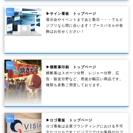
New
▶サイン看板 トップページ
展示会やイベントまであと数日・・・でもビ
ジプリなら間に合います！ブースパネルや装
飾はお任せください！
New
▶横断幕印刷 トップページ
横断幕はスポーツ分野、レジャー分野、広
告・販促分野など、用途が幅広い商品です。
種類も多数ご用意しております。
New
▶ロゴ看板 トップページ
ロゴ看板は企業ブランディングにおける不可
欠なツールです！ビジプリではお客様のロゴ