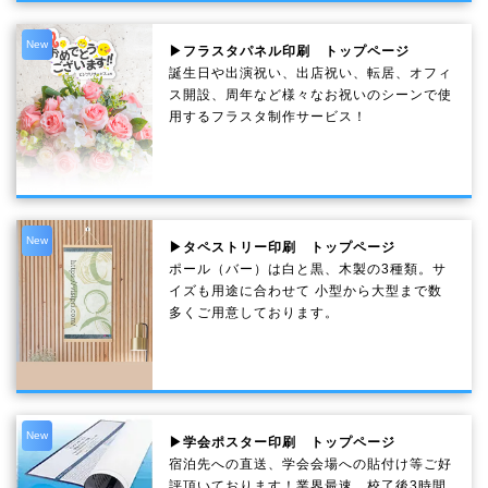
New
▶フラスタパネル印刷 トップページ
誕生日や出演祝い、出店祝い、転居、オフィ
ス開設、周年など様々なお祝いのシーンで使
用するフラスタ制作サービス！
New
▶タペストリー印刷 トップページ
ポール（バー）は白と黒、木製の3種類。サ
イズも用途に合わせて 小型から大型まで数
多くご用意しております。
New
▶学会ポスター印刷 トップページ
宿泊先への直送、学会会場への貼付け等ご好
評頂いております！業界最速、校了後3時間