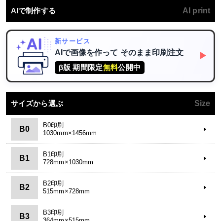
AIで制作する
AI print
新サービス
AIで画像を作って
そのまま印刷注文
▶
β版 期間限定
無料
公開中
サイズから選ぶ
Size
B0印刷
B0
1030mm×1456mm
B1印刷
B1
728mm×1030mm
B2印刷
B2
515mm×728mm
B3印刷
B3
364mm×515mm