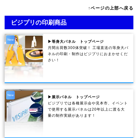
↑ページの上部へ戻る
ビジプリの印刷商品
New
▶等身大パネル トップページ
月間出荷数300体突破！ 工場直送の等身大パ
ネルの印刷・制作は
ビジプリ
におまかせくだ
さい！
New
▶展示パネル トップページ
ビジプリでは各種展示会や見本市、イベント
で使用する展示パネルは20年以上に渡る大
量の制作実績があります！