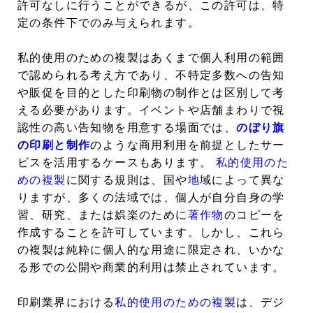
許可なしに行うことができるが、この許可は、特
定の条件下でのみ与えられます。
私的使用のための複製はあくまで個人利用の範囲
で認められる考え方であり、不特定多数への告知
や販促を目的とした印刷物の制作とは区別して考
える必要があります。イベントや店舗まわりで視
認性の高い告知物を用意する場面では、
のぼり旗
の印刷と制作
のような商用利用を前提としたサー
ビスを活用するケースもあります。
私的使用のた
めの複製
に関する規則は、国や
地
域によって異な
りますが、多くの法域では、個人が自分自身の学
習、研究、または娯楽のために
著作物
のコピーを
作成することを許可しています。しかし、これら
の複製は純粋に個人的な用途に限定され、いかな
る形での公開や商業的利用は禁止されています。
印刷業界における
私的使用のための複製
は、デジ