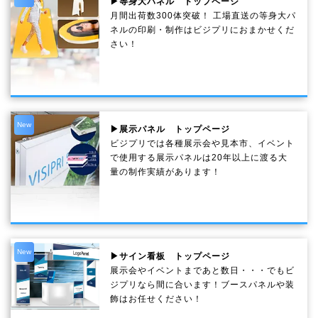
▶等身大パネル トップページ
月間出荷数300体突破！ 工場直送の等身大パ
ネルの印刷・制作は
ビジプリ
におまかせくだ
さい！
New
▶展示パネル トップページ
ビジプリでは各種展示会や見本市、イベント
で使用する展示パネルは20年以上に渡る大
量の制作実績があります！
New
▶サイン看板 トップページ
展示会やイベントまであと数日・・・でもビ
ジプリなら間に合います！ブースパネルや装
飾はお任せください！