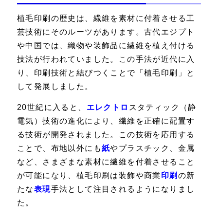
植毛印刷の歴史は、繊維を素材に付着させる工
芸技術にそのルーツがあります。古代エジプト
や中国では、織物や装飾品に繊維を植え付ける
技法が行われていました。この手法が近代に入
り、印刷技術と結びつくことで「植毛印刷」と
して発展しました。
20世紀に入ると、
エレクトロ
スタティック（静
電気）技術の進化により、繊維を正確に配置す
る技術が開発されました。この技術を応用する
ことで、布地以外にも
紙
やプラスチック、金属
など、さまざまな素材に繊維を付着させること
が可能になり、植毛印刷は装飾や商業
印刷
の新
たな
表現
手法として注目されるようになりまし
た。