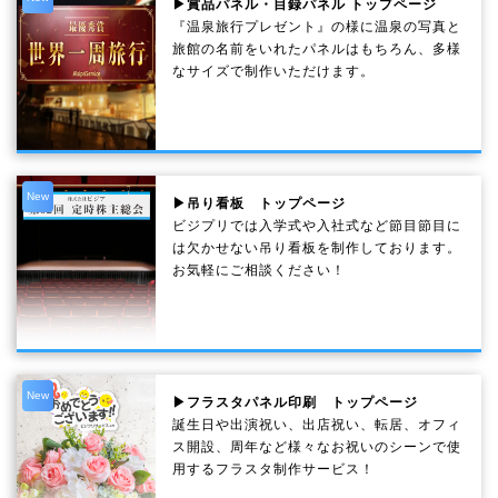
▶賞品パネル・目録パネル トップページ
『温泉旅行プレゼント』の様に温泉の写真と
旅館の名前をいれたパネルはもちろん、多様
なサイズで制作いただけます。
New
▶吊り看板 トップページ
ビジプリでは入学式や入社式など節目節目に
は欠かせない吊り看板を制作しております。
お気軽にご相談ください！
New
▶フラスタパネル印刷 トップページ
誕生日や出演祝い、出店祝い、転居、オフィ
ス開設、周年など様々なお祝いのシーンで使
用するフラスタ制作サービス！