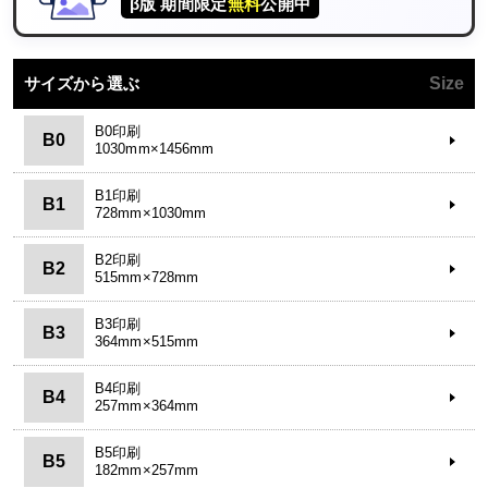
β版 期間限定
無料
公開中
サイズから選ぶ
Size
B0印刷
B0
1030mm×1456mm
B1印刷
B1
728mm×1030mm
B2印刷
B2
515mm×728mm
B3印刷
B3
364mm×515mm
B4印刷
B4
257mm×364mm
B5印刷
B5
182mm×257mm