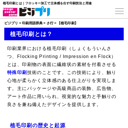
植毛印刷とは｜フロッキー加工で立体感を出す印刷技法と用途
ビジプリ
>
印刷用語辞典
>
さ行
>
【植毛印刷】
植毛印刷とは？
印刷業界における
植毛印刷
（しょくもういんさ
つ、
Flocking Printing
/
Impression en Flock
）
とは、印刷物の表面に繊維状の素材を付着させる
特殊印刷
技術のことです。この技術により、触り
心地が柔らかく立体感のある仕上がりを実現しま
す。主にパッケージや高級商品の装飾、広告物、
アート作品に用いられ、視覚的な魅力と手触りの
良さを兼ね備えたデザインを提供します。
植毛印刷の歴史と起源