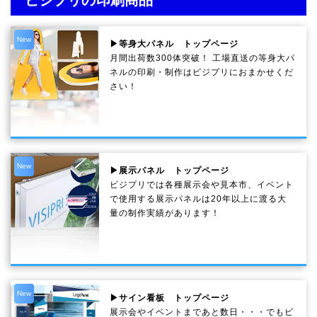
New
▶等身大パネル トップページ
月間出荷数300体突破！ 工場直送の等身大パ
ネルの印刷・制作は
ビジプリ
におまかせくだ
さい！
New
▶展示パネル トップページ
ビジプリでは各種展示会や見本市、イベント
で使用する展示パネルは20年以上に渡る大
量の制作実績があります！
New
▶サイン看板 トップページ
展示会やイベントまであと数日・・・でもビ