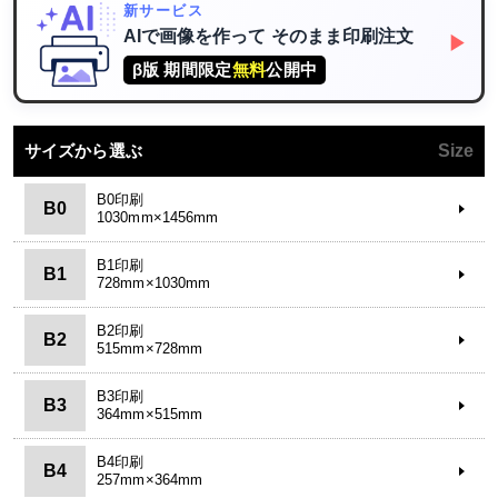
新サービス
AIで画像を作って
そのまま印刷注文
▶
β版 期間限定
無料
公開中
サイズから選ぶ
Size
B0印刷
B0
1030mm×1456mm
B1印刷
B1
728mm×1030mm
B2印刷
B2
515mm×728mm
B3印刷
B3
364mm×515mm
B4印刷
B4
257mm×364mm