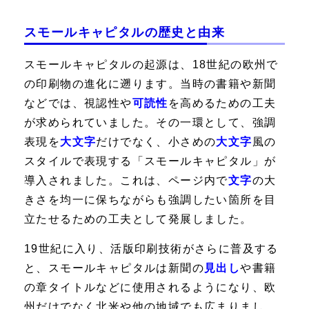
スモールキャピタルの歴史と由来
スモールキャピタルの起源は、18世紀の欧州で
の印刷物の進化に遡ります。当時の書籍や新聞
などでは、視認性や
可読性
を高めるための工夫
が求められていました。その一環として、強調
表現を
大文字
だけでなく、小さめの
大文字
風の
スタイルで表現する「スモールキャピタル」が
導入されました。これは、ページ内で
文字
の大
きさを均一に保ちながらも強調したい箇所を目
立たせるための工夫として発展しました。
19世紀に入り、活版印刷技術がさらに普及する
と、スモールキャピタルは新聞の
見出し
や書籍
の章タイトルなどに使用されるようになり、欧
州だけでなく北米や他の地域でも広まりまし