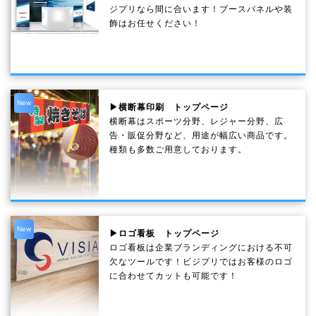
ジプリなら間に合います！ブースパネルや装
飾はお任せください！
New
▶横断幕印刷 トップページ
横断幕はスポーツ分野、レジャー分野、広
告・販促分野など、用途が幅広い商品です。
種類も多数ご用意しております。
New
▶ロゴ看板 トップページ
ロゴ看板は企業ブランディングにおける不可
欠なツールです！ビジプリではお客様のロゴ
に合わせてカットも可能です！