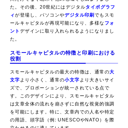
た。その後、20世紀にはデジタル
タイポグラフ
ィ
が登場し、パソコンや
デジタル印刷
でもスモ
ールキャピタルが再現可能になり、多様な
フォ
ント
デザインに取り入れられるようになりまし
た。
スモールキャピタルの特徴と印刷における
役割
スモールキャピタルの最大の特徴は、通常の
大
文字
より小さく、通常の
小文字
より大きいサイ
ズで、プロポーションが統一されている点で
す。このデザインにより、スモールキャピタル
は文章全体の流れを崩さずに自然な視覚的強調
を可能にします。特に、文章内での人名や特定
の用語、頭字語（例:
UNESCO
や
NATO
）を際
立たせるのに適しています。