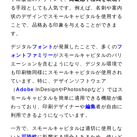
る手段としても人気です。例えば、名刺や案内
状のデザインでスモールキャピタルを使用する
ことで、品格ある印象を与えることができま
す。
デジタル
フォント
が発展したことで、多くの
フ
ォントファミリー
がスモールキャピタルのバリ
エーションを含むようになり、デジタル環境で
も印刷物同様にスモールキャピタルが使用され
ています。特に、デザインソフトウェア
（
Adobe
InDesign
や
Photoshop
など）ではス
モールキャピタルを簡単に適用できる機能が備
わっており、印刷デザイナーや
編集
者が自由に
利用できるようになっています。
一方で、スモールキャピタルは適切に使用しな
いと
可読性
に影響する場合もあるため、使いど