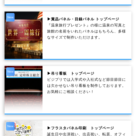
New
▶賞品パネル・目録パネル トップページ
『温泉旅行プレゼント』の様に温泉の写真と
旅館の名前をいれたパネルはもちろん、多様
なサイズで制作いただけます。
New
▶吊り看板 トップページ
ビジプリでは入学式や入社式など節目節目に
は欠かせない吊り看板を制作しております。
お気軽にご相談ください！
New
▶フラスタパネル印刷 トップページ
誕生日や出演祝い、出店祝い、転居、オフィ