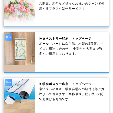
ス開設、周年など様々なお祝いのシーンで使
用するフラスタ制作サービス！
New
▶タペストリー印刷 トップページ
ポール（バー）は白と黒、木製の3種類。サ
イズも用途に合わせて 小型から大型まで数
多くご用意しております。
New
▶学会ポスター印刷 トップページ
宿泊先への直送、学会会場への貼付け等ご好
評頂いております！業界最速、校了後3時間
でお届けも可能です！