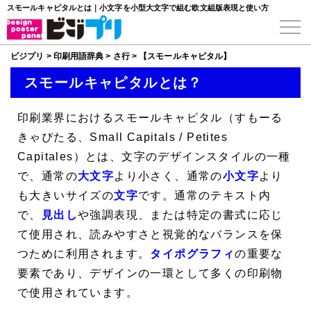
スモールキャピタルとは｜小文字を小型大文字で組む欧文組版表現と使い方
ビジプリ
>
印刷用語辞典
>
さ行
>
【スモールキャピタル】
スモールキャピタルとは？
印刷業界における
スモールキャピタル
（すもーる
きゃぴたる、
Small Capitals
/
Petites
Capitales
）とは、文字のデザインスタイルの一種
で、通常の
大文字
より小さく、通常の
小文字
より
も大きいサイズの
文字
です。通常のテキスト内
で、
見出し
や強調表現、または特定の書式に応じ
て使用され、読みやすさと視覚的なバランスを保
つために利用されます。
タイポグラフィ
の重要な
要素であり、デザインの一環として多くの印刷物
で使用されています。