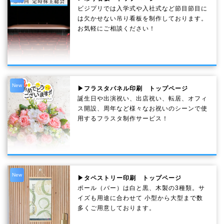
ビジプリでは入学式や入社式など節目節目に
は欠かせない吊り看板を制作しております。
お気軽にご相談ください！
New
▶フラスタパネル印刷 トップページ
誕生日や出演祝い、出店祝い、転居、オフィ
ス開設、周年など様々なお祝いのシーンで使
用するフラスタ制作サービス！
New
▶タペストリー印刷 トップページ
ポール（バー）は白と黒、木製の3種類。サ
イズも用途に合わせて 小型から大型まで数
多くご用意しております。