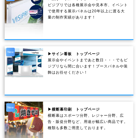
ビジプリでは各種展示会や見本市、イベント
で使用する展示パネルは20年以上に渡る大
量の制作実績があります！
New
▶サイン看板 トップページ
展示会やイベントまであと数日・・・でもビ
ジプリなら間に合います！ブースパネルや装
飾はお任せください！
New
▶横断幕印刷 トップページ
横断幕はスポーツ分野、レジャー分野、広
告・販促分野など、用途が幅広い商品です。
種類も多数ご用意しております。