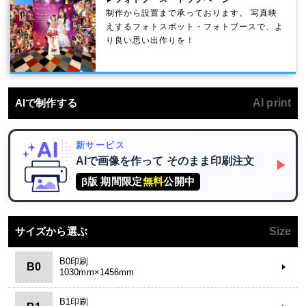
制作から設置まで承っております。 写真映
えするフォトスポット・フォトブースで、よ
り良い思い出作りを！
AIで制作する
AI print
新サービス
AIで画像を作って
そのまま印刷注文
▶
β版 期間限定
無料
公開中
サイズから選ぶ
Size
B0印刷
B0
1030mm×1456mm
B1印刷