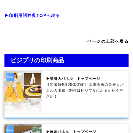
▶印刷用語辞典TOPへ戻る
↑ページの上部へ戻る
ビジプリの印刷商品
New
▶等身大パネル トップページ
月間出荷数300体突破！ 工場直送の等身大パ
ネルの印刷・制作は
ビジプリ
におまかせくだ
さい！
New
▶展示パネル トップページ